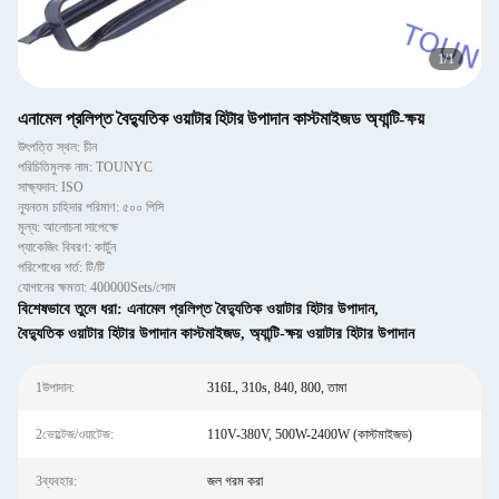
1
/
1
এনামেল প্রলিপ্ত বৈদ্যুতিক ওয়াটার হিটার উপাদান কাস্টমাইজড অ্যান্টি-ক্ষয়
উৎপত্তি স্থল: চীন
পরিচিতিমুলক নাম: TOUNYC
সাক্ষ্যদান: ISO
ন্যূনতম চাহিদার পরিমাণ: ৫০০ পিসি
মূল্য: আলোচনা সাপেক্ষে
প্যাকেজিং বিবরণ: কার্টুন
পরিশোধের শর্ত: টি/টি
যোগানের ক্ষমতা: 400000Sets/সোম
বিশেষভাবে তুলে ধরা:
এনামেল প্রলিপ্ত বৈদ্যুতিক ওয়াটার হিটার উপাদান
,
বৈদ্যুতিক ওয়াটার হিটার উপাদান কাস্টমাইজড
,
অ্যান্টি-ক্ষয় ওয়াটার হিটার উপাদান
1উপাদান:
316L, 310s, 840, 800, তামা
2ভোল্টেজ/ওয়াটেজ:
110V-380V, 500W-2400W (কাস্টমাইজড)
3ব্যবহার:
জল গরম করা