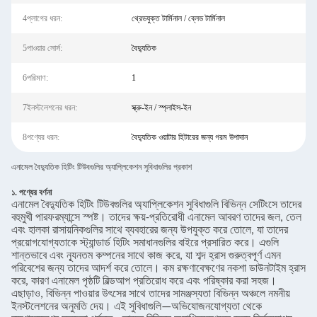
4প্লাগের ধরন:
থ্রেডযুক্ত টার্মিনাল / ব্লেড টার্মিনাল
5পাওয়ার সোর্স:
বৈদ্যুতিক
6পরিমাণ:
1
7ইনস্টলেশনের ধরন:
স্ক্রু-ইন / স্প্লাইস-ইন
8পণ্যের ধরন:
বৈদ্যুতিক ওয়াটার হিটারের জন্য গরম উপাদান
এনামেল বৈদ্যুতিক হিটিং টিউবগুলির অ্যাপ্লিকেশন সুবিধাগুলির প্রকাশ
১. পণ্যের বর্ণনা
এনামেল বৈদ্যুতিক হিটিং টিউবগুলির অ্যাপ্লিকেশন সুবিধাগুলি বিভিন্ন সেটিংসে তাদের
বহুমুখী পারফরম্যান্সে স্পষ্ট। তাদের ক্ষয়-প্রতিরোধী এনামেল আবরণ তাদের জল, তেল
এবং হালকা রাসায়নিকগুলির সাথে ব্যবহারের জন্য উপযুক্ত করে তোলে, যা তাদের
প্রয়োগযোগ্যতাকে স্ট্যান্ডার্ড হিটিং সমাধানগুলির বাইরে প্রসারিত করে। এগুলি
শান্তভাবে এবং ন্যূনতম কম্পনের সাথে কাজ করে, যা শব্দ হ্রাস গুরুত্বপূর্ণ এমন
পরিবেশের জন্য তাদের আদর্শ করে তোলে। কম রক্ষণাবেক্ষণের নকশা ডাউনটাইম হ্রাস
করে, কারণ এনামেল পৃষ্ঠটি বিল্ডআপ প্রতিরোধ করে এবং পরিষ্কার করা সহজ।
এছাড়াও, বিভিন্ন পাওয়ার উৎসের সাথে তাদের সামঞ্জস্যতা বিভিন্ন অঞ্চলে নমনীয়
ইনস্টলেশনের অনুমতি দেয়। এই সুবিধাগুলি—অভিযোজনযোগ্যতা থেকে