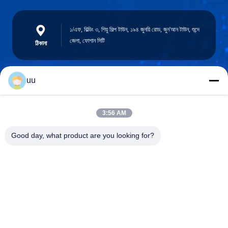
১/এফ, বিল্ডিং ৩, শিয়ু শিল্প টাউন, ১৯৪ জুনয়ি রোড, জুন'আন টাউন, শুন্দে
জেলা, ফোশান সিটি
ঠিকানা
uu
Hazel@electric-heatingelement.com
ই-মেইল
3:56 AM
Good day, what product are you looking for?
0086-13790098334
ফোন
Foshan Shunde District Dongnike Electric