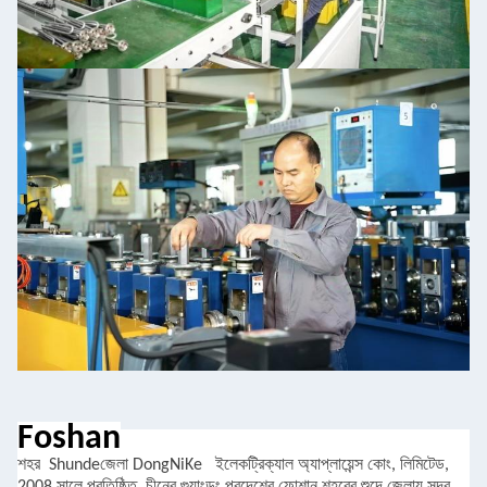
Foshan
শহর
Shunde
জেলা DongNiKe
ইলেকট্রিক্যাল অ্যাপ্লায়েন্স কোং, লিমিটেড,
2008 সালে প্রতিষ্ঠিত, চীনের গুয়াংডং প্রদেশের ফোশান শহরের শুন্দে জেলায় সদর