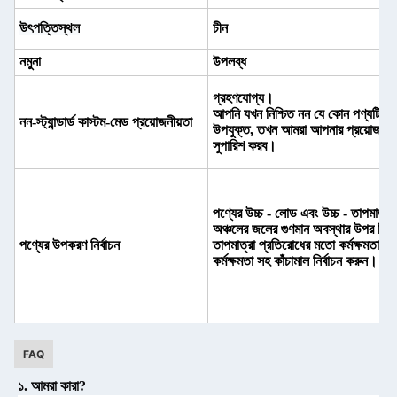
উৎপত্তিস্থল
চীন
নমুনা
উপলব্ধ
গ্রহণযোগ্য।
আপনি যখন নিশ্চিত নন যে কোন পণ্যটি আপ
নন-স্ট্যান্ডার্ড কাস্টম-মেড প্রয়োজনীয়তা
উপযুক্ত, তখন আমরা আপনার প্রয়োজন অনু
সুপারিশ করব।
পণ্যের উচ্চ - লোড এবং উচ্চ - তাপমাত্রা
অঞ্চলের জলের গুণমান অবস্থার উপর ভিত্তি
পণ্যের উপকরণ নির্বাচন
তাপমাত্রা প্রতিরোধের মতো কর্মক্ষমতা প্
কর্মক্ষমতা সহ কাঁচামাল নির্বাচন করুন।
FAQ
১. আমরা কারা?