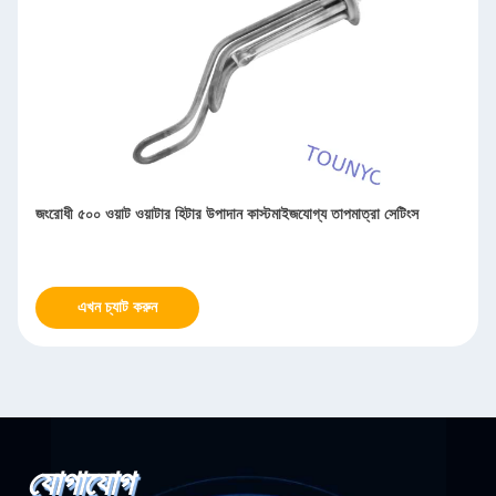
জংরোধী ৫০০ ওয়াট ওয়াটার হিটার উপাদান কাস্টমাইজযোগ্য তাপমাত্রা সেটিংস
এখন চ্যাট করুন
যোগাযোগ