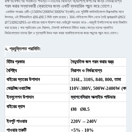
রক্ষণাবেক্ষণের সহজতা পর্যন্ত—তাদের বিভিন্ন অ্যাপ্লিকেশনের জন্য নির্ভরযোগ্য
গরম করার সন্ধানকারী ক্রেতাদের জন্য একটি ব্যবহারিক পছন্দ করে তোলে।
একাধিক পাওয়ার রেটিং (1500W/2000W/3000W ইত্যাদি) এবং সুনির্দিষ্ট কাস্টমাইজেশন বিকল্পগুলির সাথে
উপলব্ধ, এই টিউবগুলিতে ∅8-∅8.5 মিমি ব্যাস রয়েছে। 304 স্টেইনলেস স্টিল থেকে তৈরি ফ্ল্যাঞ্জগুলি ∅63/
∅72/∅82/∅93-এর বাইরের ব্যাসে স্ট্যাম্প করা ভেরিয়েন্ট সরবরাহ করে—বহুমুখী ইনস্টলেশনের জন্য ডিজাইন
করা হয়েছে। ক্ষয় প্রতিরোধ এবং নিরাপদ, টেকসই কর্মক্ষমতা নিশ্চিত করার ক্ষেত্রে তাদের প্রমাণিত
নির্ভরযোগ্যতা তাদের শিল্প ও গৃহস্থালী উভয় গরম করার অ্যাপ্লিকেশনের জন্য পছন্দের পছন্দ করে তোলে।
২. প্রযুক্তিগত পরামিতি:
হিটার প্রকার
বৈদ্যুতিক জল গরম করার যন্ত্র
বৈশিষ্ট্য
নিরাপদ ও নির্ভরযোগ্য
বাইরের স্তরের উপাদান
316L, 310S, 840, 800, তামা
ভোল্টেজ/ওয়াটেজ
110V-380V, 500W-2400W (
কাস্ট
ইনসুলেশন উপাদান
ম্যাগনেসিয়াম অক্সাইড পাউডার
বাইরের ব্যাস
Ø8 Ø8.5
ইনপুট পাওয়ার
220V -- 240V
পাওয়ার ত্রুটি
+5% - 10%