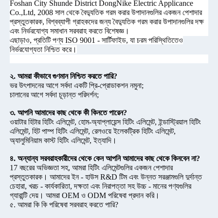
Foshan City Shunde District DongNike Electric Applicance
Co.,Ltd, 2008 সাল থেকে বৈদ্যুতিক গরম করার উপাদানগুলির একজন পেশাদার
প্রস্তুতকারক, বিশ্বব্যাপী গ্রাহকদের জন্য বৈদ্যুতিক গরম করার উপাদানগুলির দক্ষ
এবং নির্ভরযোগ্য সমাধান সরবরাহ করতে বিশেষজ্ঞ।
এছাড়াও, প্রতিটি পণ্য ISO 9001 - সার্টিফাইড, যা চরম পরিস্থিতিতেও
নির্ভরযোগ্যতা নিশ্চিত করে।
২. আমরা কীভাবে গুণমান নিশ্চিত করতে পারি?
ভর উৎপাদনের আগে সর্বদা একটি প্রি-প্রোডাকশন নমুনা;
চালানের আগে সর্বদা চূড়ান্ত পরিদর্শন;
৩. আপনি আমাদের কাছ থেকে কী কিনতে পারেন?
ওয়াটার হিটার হিটিং এলিমেন্ট, হোম-অ্যাপ্লায়েন্স হিটিং এলিমেন্ট, ইন্ডাস্ট্রিয়াল হিটিং
এলিমেন্ট, হিট পাম্প হিটিং এলিমেন্ট, রেলওয়ে ইলেকট্রিক হিটিং এলিমেন্ট,
অ্যালুমিনিয়াম কাস্ট হিটিং এলিমেন্ট, ইত্যাদি।
৪. অন্যান্য সরবরাহকারীদের থেকে কেন আপনি আমাদের কাছ থেকে কিনবেন না?
17 বছরের অভিজ্ঞতা সহ, আমরা হিটিং এলিমেন্টগুলির একজন পেশাদার
প্রস্তুতকারক। আমাদের ইন - হাউস R&D টিম এবং উন্নত সরঞ্জামগুলি দুর্দান্ত
চেহারা, খরচ - কার্যকারিতা, দক্ষতা এবং নিরাপত্তা সহ উচ্চ - মানের পণ্যগুলির
গ্যারান্টি দেয়। আমরা OEM ও ODM পরিষেবা প্রদান করি।
৫. আমরা কি কি পরিষেবা সরবরাহ করতে পারি?