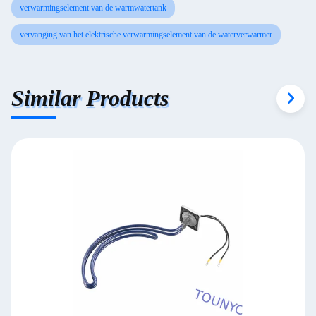
verwarmingselement van de warmwatertank
vervanging van het elektrische verwarmingselement van de waterverwarmer
Similar Products