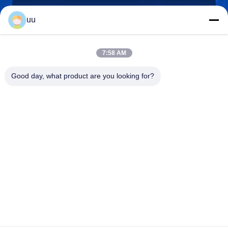
uu
Hazel@electric-heatingelement.com
E-mail
7:58 AM
Good day, what product are you looking for?
0086-13790098334
Telefoon
Foshan Shunde District Dongnike Electric
Appliance Co.,Ltd.
Foshan Shunde District Dongnike Electric Appliance Co.,Ltd.