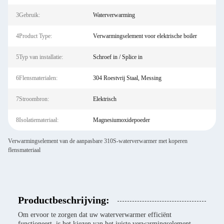
3Gebruik:
Waterverwarming
4Product Type:
Verwarmingselement voor elektrische boiler
5Typ van installatie:
Schroef in / Splice in
6Flensmaterialen:
304 Roestvrij Staal, Messing
7Stroombron:
Elektrisch
8Isolatiemateriaal:
Magnesiumoxidepoeder
Verwarmingselement van de aanpasbare 310S-waterverwarmer met koperen
flensmateriaal
Productbeschrijving:
Om ervoor te zorgen dat uw waterverwarmer efficiënt
functioneert, is het kiezen van het juiste verwarmingselement