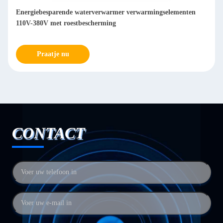
rverwarmer verwarmingselementen
Elektrische warmwatertank me
cherming
Praatje nu
CONTACT