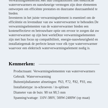
verwarmingsbehoeften.Met hun compatibiliteit met elektrische
waterverwarmers en nauwkeurige vermogen zijn deze elementen
ontworpen om efficiënte prestaties en duurzame duurzaamheid te
bieden.
Investeren in het juiste verwarmingselement is essentieel om de
efficiëntie en levensduur van uw waterverwarmer te behouden.De
verwarmingselementen van de waterverwarmer bieden een
kosteneffectieve en betrouwbare optie om ervoor te zorgen dat uw
waterverwarmer op zijn best werktDeze verwarmingselementen
zijn met hun focus op compatibiliteit, energie-nauwkeurigheid en
installatiegemak de perfecte keuze voor elk type waterverwarmer
waarvoor een elektrisch waterverwarmingselement nodig is.
Kenmerken:
Productnaam: Verwarmingselementen van waterverwarmers
Gebruik: Waterverwarming
Buitentijdsdiameter afmetingen: ₹63, ₹72, ₹82, ₹93, enz.
Installatietype: in-schroeven / in-splitsen
Diameter van de buis: ¥8 tot ¥8,5 mm
Spanning/wattage: 110V-380V, 500W-2400W (op maat)