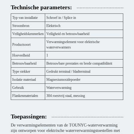
Technische parameters:
Typ van installatie
Schroef in / Splice in
Stroombron
Elektrisch
Veiligheidskenmerken
Veiligheid en betrouwbaarheid
Verwarmingselement voor elektrische
Productsoort
waterverwarmers
Hoeveelheid
1
Betrouwbaarheid
Betrouwbare prestaties en brede compatibiliteit
Type stekker
Gedrukt terminal / bladterminal
Isolatie materiaal
Magnesiumoxidepoeder
Gebruik
Waterverwarming
Flankenmaterialen
304 roestvrij staal, messing
Toepassingen:
De verwarmingselementen van de TOUNYC-waterverwarming
zijn ontworpen voor elektrische waterverwarmingstoestellen met