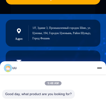
1/F, Здание 3, Промышленный городок Шию, ул.
Цзюньи, 194, Городок Цзюньань, Район Шуньдэ,
Город Фошань
Адрес
Hazel@electric-heatingelement.com
uu
Электронная
почта
5:48 AM
Good day, what product are you looking for?
0086-13790098334
Телефон