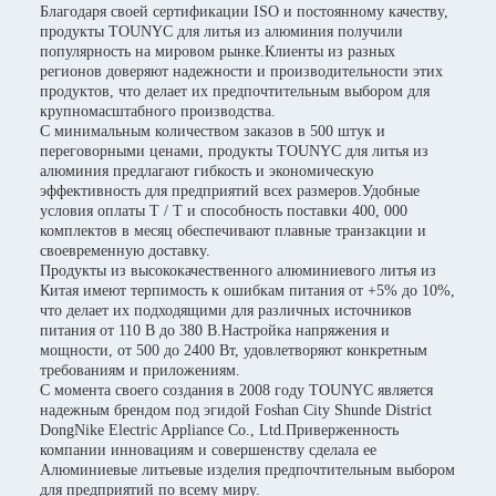
Благодаря своей сертификации ISO и постоянному качеству,
продукты TOUNYC для литья из алюминия получили
популярность на мировом рынке.Клиенты из разных
регионов доверяют надежности и производительности этих
продуктов, что делает их предпочтительным выбором для
крупномасштабного производства.
С минимальным количеством заказов в 500 штук и
переговорными ценами, продукты TOUNYC для литья из
алюминия предлагают гибкость и экономическую
эффективность для предприятий всех размеров.Удобные
условия оплаты T / T и способность поставки 400, 000
комплектов в месяц обеспечивают плавные транзакции и
своевременную доставку.
Продукты из высококачественного алюминиевого литья из
Китая имеют терпимость к ошибкам питания от +5% до 10%,
что делает их подходящими для различных источников
питания от 110 В до 380 В.Настройка напряжения и
мощности, от 500 до 2400 Вт, удовлетворяют конкретным
требованиям и приложениям.
С момента своего создания в 2008 году TOUNYC является
надежным брендом под эгидой Foshan City Shunde District
DongNike Electric Appliance Co., Ltd.Приверженность
компании инновациям и совершенству сделала ее
Алюминиевые литьевые изделия предпочтительным выбором
для предприятий по всему миру.