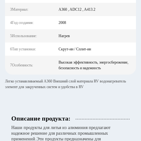
3Материал:
A360 , ADC12 , A413.2
4Год создания:
2008
5Использование:
Нагрев
6Тип установки:
Скрут-ин / Сплит-ин
Высокая эффективность, энергосбережение,
7Особенность:
безопасность и надежность
Легко устанавливаемый A360 Внешний слой материала RV водонагреватель
элемент для закрученных систем и удобства в RV
Описание продукта:
Наши продукты для литья из алюминия предлагают
надежное решение для различных промышленных
применений.Эти продукты предназначены для