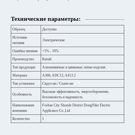
Технические параметры:
Образец
Доступно
Источник
Электрические
питания
Ошибка питания
+5% - 10%
Производство
Китай
Тип продукции
Алюминиевые и цинковые литые изделия
Материал
A360, ADC12, A413.2
Тип установки
Скрут-ин / Сплит-ин
Высокая эффективность, энергосбережение,
Особенность
безопасность и надежность
Наименование
Foshan City Shunde District DongNike Electric
компании
Applicance Co.,Ltd.
Количество
1