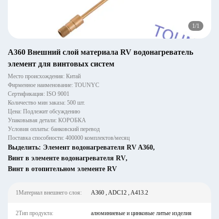
1
/
1
A360 Внешний слой материала RV водонагреватель
элемент для винтовых систем
Место происхождения: Китай
Фирменное наименование: TOUNYC
Сертификация: ISO 9001
Количество мин заказа: 500 шт.
Цена: Подлежит обсуждению
Упаковывая детали: КОРОБКА
Условия оплаты: банковский перевод
Поставка способности: 400000 комплектов/месяц
Выделить:
Элемент водонагревателя RV A360
,
Винт в элементе водонагревателя RV
,
Винт в отопительном элементе RV
1Материал внешнего слоя:
A360 , ADC12 , A413.2
2Тип продукта:
алюминиевые и цинковые литые изделия