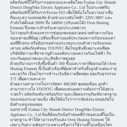
ผลิตภัณฑ์นี้ได้รับการออกแบบและผลิตโดย Foshan City Shunde
District DongNike Electric Appliance Co., Ltd ในประเทศจีน
ผลิตภัณฑ์นี้ได้รับการรับรอง ISO เพื่อให้มั่นใจในความน่าเชื่อ
ถือและความปลอดภัย ด้วยช่วงแรงดันไฟฟ้า 220V-380V และ
กำลังไฟตั้งแต่ 500W ถึง 2400W (ปรับแต่งได้) Oven Heating
Element จึงเหมาะสำหรับเตาอบประเภทต่างๆ
ไม่ว่าคุณกำลังมองหาการซ่อมแซมขดลวดหน่วยทำความร้อน
ของเตาอบที่มีอยู่ เปลี่ยนชิ้นส่วนองค์ประกอบความร้อนของเตา
อบที่สึกหรอ หรืออัปเกรดส่วนประกอบระบบทำความร้อนของ
เตาอบ ผลิตภัณฑ์ของ TOUNYC คือโซลูชันที่เหมาะสมที่สุด
บริษัทมีความเชี่ยวชาญด้านองค์ประกอบความร้อนไฟฟ้า รับ
ประกันคุณภาพและประสิทธิภาพสูงสุด
ด้วยปริมาณการสั่งซื้อขั้นต่ำ 500 ชิ้นและราคาที่ต่อรองได้ Oven
Heating Element นี้เป็นตัวเลือกที่คุ้มค่าสำหรับทั้งลูกค้าแต่ละราย
และธุรกิจ เงื่อนไขการชำระเงินมีความยืดหยุ่น ยอมรับธุรกรรม
T/T เพื่อความสะดวก
ด้วยความสามารถในการจัดหา 400,000 ชุดต่อเดือน ลูกค้า
สามารถวางใจ TOUNYC เพื่อตอบสนองความต้องการได้อย่าง
รวดเร็ว ผลิตภัณฑ์มาพร้อมกับรายละเอียดบรรจุภัณฑ์มาตรฐาน
ของกล่องกระดาษแข็ง เพื่อให้มั่นใจว่าการจัดส่งจะปลอดภัยไป
ยังตำแหน่งของคุณ
นอกจากนี้ Foshan City Shunde District DongNike Electric
Appliance Co., Ltd ยินดีต้อนรับข้อกำหนดที่กำหนดเองที่ไม่เป็น
มาตรฐาน ทำให้สามารถปรับแต่ง Oven Heating Element ให้
เหมาะกับความต้องการเฉพาะหรือการใช้งานที่ไม่เหมือนใคร