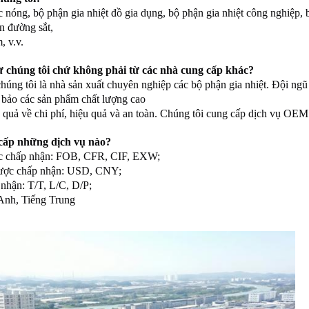
 nóng, bộ phận gia nhiệt đồ gia dụng, bộ phận gia nhiệt công nghiệp, 
ện đường sắt,
, v.v.
ừ chúng tôi chứ không phải từ các nhà cung cấp khác?
úng tôi là nhà sản xuất chuyên nghiệp các bộ phận gia nhiệt. Đội ngũ
m bảo các sản phẩm chất lượng cao
ệu quả về chi phí, hiệu quả và an toàn. Chúng tôi cung cấp dịch vụ 
 cấp những dịch vụ nào?
ợc chấp nhận: FOB, CFR, CIF, EXW;
 được chấp nhận: USD, CNY;
 nhận: T/T, L/C, D/P;
Anh, Tiếng Trung