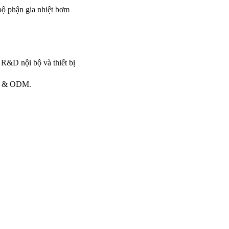
bộ phận gia nhiệt bơm
 R&D nội bộ và thiết bị
OEM & ODM.