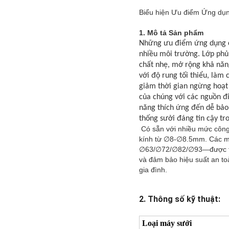
Biểu hiện Ưu điểm Ứng dụn
1. Mô tả Sản phẩm
Những ưu điểm ứng dụng củ
nhiều môi trường. Lớp phủ
chất nhẹ, mở rộng khả năn
với độ rung tối thiểu, làm 
giảm thời gian ngừng hoạt 
của chúng với các nguồn đ
năng thích ứng đến dễ bảo
thống sưởi đáng tin cậy t
Có sẵn với nhiều mức công 
kính từ ∅8-∅8.5mm. Các mặt
∅63/∅72/∅82/∅93—được thiế
và đảm bảo hiệu suất an toà
gia đình.
2. Thông số kỹ thuật:
Loại máy sưởi