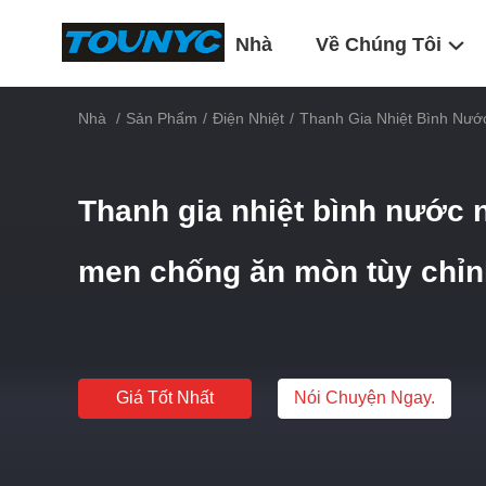
Nhà
Về Chúng Tôi
Nhà
/
Sản Phẩm
/
Điện Nhiệt
/
Thanh Gia Nhiệt Bình Nư
Thanh gia nhiệt bình nước 
men chống ăn mòn tùy chỉn
Giá Tốt Nhất
Nói Chuyện Ngay.