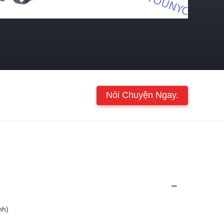
Nói Chuyện Ngay.
nh)