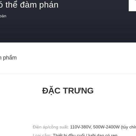
ó thể đàm phán
 bán
n phẩm
ĐẶC TRƯNG
Điện áp/công suất:
110V-380V, 500W-2400W (tùy chỉ
Loại cắm:
Thiết bị đầu cuối / lưỡi dao có ren