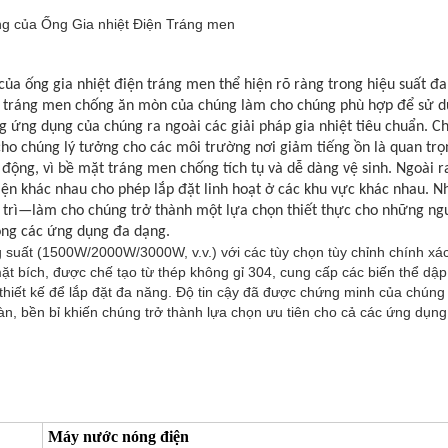
g của Ống Gia nhiệt Điện Tráng men
a ống gia nhiệt điện tráng men thể hiện rõ ràng trong hiệu suất đa
 tráng men chống ăn mòn của chúng làm cho chúng phù hợp để sử d
g ứng dụng của chúng ra ngoài các giải pháp gia nhiệt tiêu chuẩn. C
cho chúng lý tưởng cho các môi trường nơi giảm tiếng ồn là quan trọng
động, vì bề mặt tráng men chống tích tụ và dễ dàng vệ sinh. Ngoài r
iện khác nhau cho phép lắp đặt linh hoạt ở các khu vực khác nhau.
 trì—làm cho chúng trở thành một lựa chọn thiết thực cho những n
rong các ứng dụng đa dạng.
suất (1500W/2000W/3000W, v.v.) với các tùy chọn tùy chỉnh chính xá
 bích, được chế tạo từ thép không gỉ 304, cung cấp các biến thể dập
t kế để lắp đặt đa năng. Độ tin cậy đã được chứng minh của chúng 
n, bền bỉ khiến chúng trở thành lựa chọn ưu tiên cho cả các ứng dụng
Máy nước nóng điện