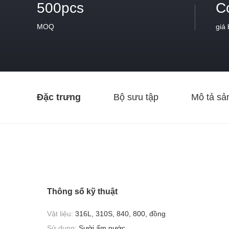
500pcs
C
MOQ
giá
Đặc trưng
Bộ sưu tập
Mô tả sả
Thông số kỹ thuật
Vật liệu:
316L, 310S, 840, 800, đồng
Sử dụng:
Sưởi ấm nước