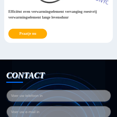
Efficiënt oven verwarmingselement vervanging roestvrij
verwarmingselement lange levensduur
Praatje nu
CONTACT