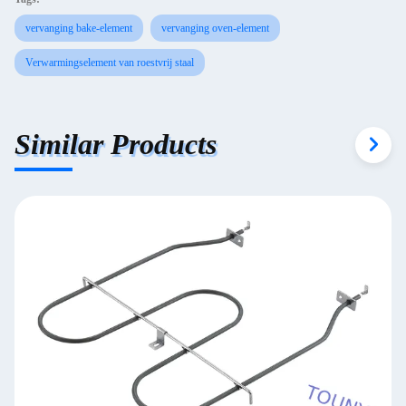
vervanging bake-element
vervanging oven-element
Verwarmingselement van roestvrij staal
Similar Products