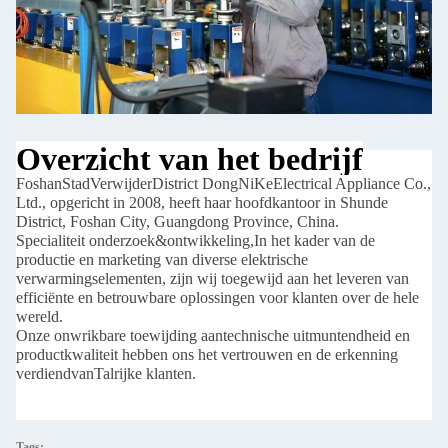
Overzicht van het bedrijf
Foshan
Stad
Verwijder
District DongNiKe
Electrical Appliance Co.,
Ltd., opgericht in 2008, heeft haar hoofdkantoor in Shunde
District, Foshan City, Guangdong Province, China.
Specialiteit onderzoek
&
ontwikkeling,
In het kader van de
productie en marketing van diverse elektrische
verwarmingselementen, zijn wij toegewijd aan het leveren van
efficiënte en betrouwbare oplossingen voor klanten over de hele
wereld.
Onze onwrikbare toewijding aan
technische uitmuntendheid en
productkwaliteit hebben ons het vertrouwen en de erkenning
verdiend
van
Talrijke klanten.
Tags: