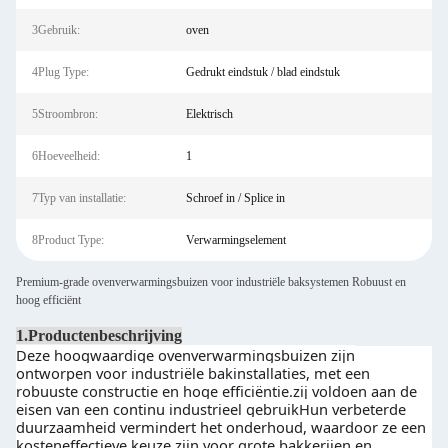
3Gebruik:
oven
4Plug Type:
Gedrukt eindstuk / blad eindstuk
5Stroombron:
Elektrisch
6Hoeveelheid:
1
7Typ van installatie:
Schroef in / Splice in
8Product Type:
Verwarmingselement
Premium-grade ovenverwarmingsbuizen voor industriële baksystemen Robuust en
hoog efficiënt
1.Productenbeschrijving
Deze hoogwaardige ovenverwarmingsbuizen zijn
ontworpen voor industriële bakinstallaties, met een
robuuste constructie en hoge efficiëntie.zij voldoen aan de
eisen van een continu industrieel gebruikHun verbeterde
duurzaamheid vermindert het onderhoud, waardoor ze een
kosteneffectieve keuze zijn voor grote bakkerijen en