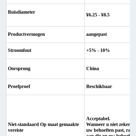
Buisdiameter
¥6.25 - ¥8.5
Productvermogen
aangepast
Stroomfout
+5% - 10%
Oorsprong
China
Proefproef
Beschikbaar
Acceptabel.
Niet-standaard Op maat gemaakte
Wanneer u niet zeker we
vereiste
uw behoeften past, rade
aan die op uw behoeften