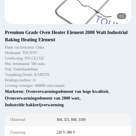
1
/
1
Premium Grade Oven Heater Element 2000 Watt Industrial
Baking Heating Element
Plaats van herkomst: China
Merknaam: TOUNYC
Certificering: ISO,CE,CQC
Min. bestelaantal: 500 stuks
Prijs: Onderhandelbaar
Verpakking Details: KARTON
Betalingscondities: t/t
Levering vermogen: 400000 stuks/maand
Markeren:
Ovenverwarmingselement van hoge kwaliteit
,
Ovenverwarmingselement van 2000 watt
,
Industriële bakkerijverwarming
1Materiaal:
304, 321, 840, 310S
2Spanning:
220 V-380 V