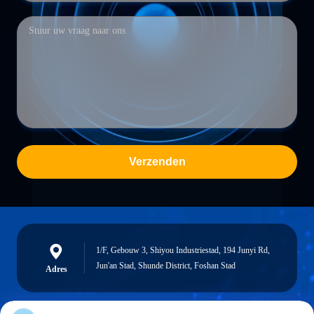
Verzenden
1/F, Gebouw 3, Shiyou Industriestad, 194 Junyi Rd,
Jun'an Stad, Shunde District, Foshan Stad
Adres