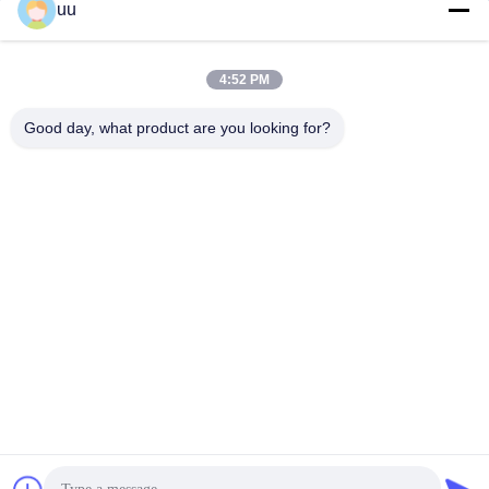
uu
Hazel@electric-heatingelement.com
E-mail
4:52 PM
Good day, what product are you looking for?
0086-13790098334
Telefoon
Foshan Shunde District Dongnike Electric
Appliance Co.,Ltd.
Foshan Shunde District Dongnike Electric Appliance Co.,Ltd.