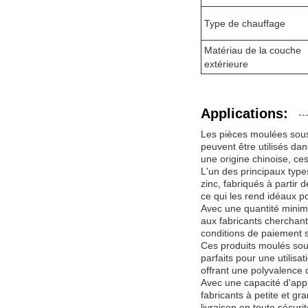
Type de chauffage
Matériau de la couche
extérieure
Applications:
Les pièces moulées sous
peuvent être utilisés dan
une origine chinoise, ces 
L'un des principaux typ
zinc, fabriqués à partir
ce qui les rend idéaux p
Avec une quantité mini
aux fabricants cherchant
conditions de paiement s
Ces produits moulés sous
parfaits pour une utilisa
offrant une polyvalence 
Avec une capacité d'ap
fabricants à petite et g
livraison en toute sécuri