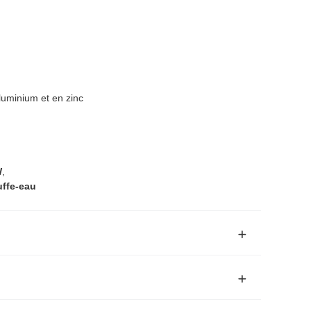
luminium et en zinc
W
,
uffe-eau