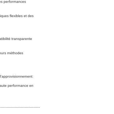
 des performances
iques flexibles et des
ibilité transparente
sieurs méthodes
 d'approvisionnement:
haute performance en