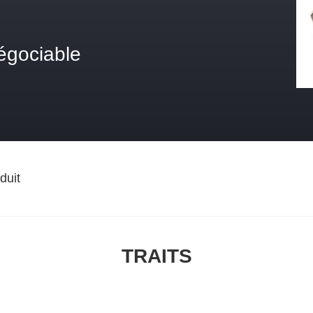
égociable
duit
TRAITS