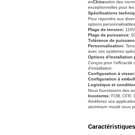
en
Chine
selon des norme
exceptionnelles pour les
Spécifications techniq
Pour répondre aux diverse
options personnalisables
Plage de tension:
110V
Plage de puissance:
50
Tolérance de puissanc
Personnalisation:
Tensi
avec vos systèmes spéci
Options d'installation
Conçus pour l'efficacité
d'installation:
Configuration à visser
Configuration à emboît
Logistique et conditi
Nous fournissons des sol
Incoterms:
FOB, CFR, C
Améliorez vos applicati
aluminium moulé sous p
Caractéristiques