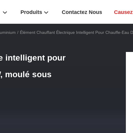
Produits
Contactez Nous
Causez
luminium
/
Élément Chauffant Électrique Intelligent Pour Chauffe-Ea
 intelligent pour
, moulé sous