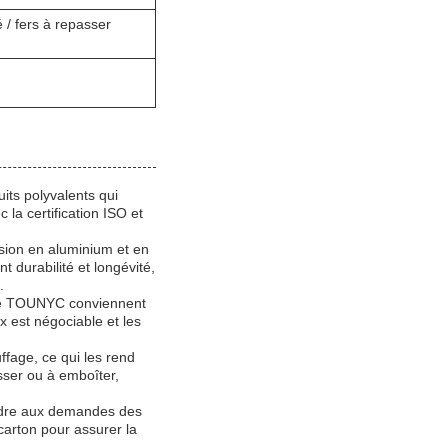
 / fers à repasser
ts polyvalents qui
 la certification ISO et
sion en aluminium et en
 durabilité et longévité,
.
 de TOUNYC conviennent
x est négociable et les
ffage, ce qui les rend
isser ou à emboîter,
ndre aux demandes des
carton pour assurer la