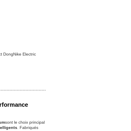
ct DongNike Electric
erformance
ium
sont le choix principal
elligents
. Fabriqués