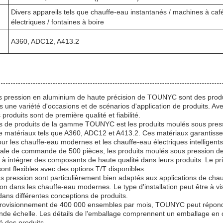
Divers appareils tels que chauffe-eau instantanés / machines à café
électriques / fontaines à boire
A360, ADC12, A413.2
 pression en aluminium de haute précision de TOUNYC sont des produi
s une variété d'occasions et de scénarios d'application de produits. Avec
produits sont de première qualité et fiabilité.
es de produits de la gamme TOUNYC est les produits moulés sous pres
 de matériaux tels que A360, ADC12 et A413.2. Ces matériaux garantissent
our les chauffe-eau modernes et les chauffe-eau électriques intelligents
male de commande de 500 pièces, les produits moulés sous pression
 à intégrer des composants de haute qualité dans leurs produits. Le pri
ont flexibles avec des options T/T disponibles.
 pression sont particulièrement bien adaptés aux applications de chau
tion dans les chauffe-eau modernes. Le type d'installation peut être à v
dans différentes conceptions de produits.
provisionnement de 400 000 ensembles par mois, TOUNYC peut répo
rande échelle. Les détails de l'emballage comprennent un emballage en 
té des produits.