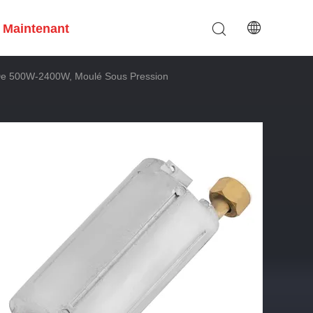
 Maintenant
u De 500W-2400W, Moulé Sous Pression