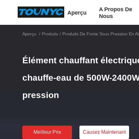
A Propos De
Aperçu
Nous
Aperçu
/
Produits
/
Produits De Fonte Sous Pression En A
Élément chauffant électrique
chauffe-eau de 500W-2400W
pression
Meilleur Prix
Causez Maintenant