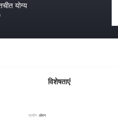
तचीत योग्य
त
विशेषताएं
प्रयोग:
ओवन