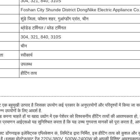
304, 321, 840, 310S
Foshan City Shunde District DongNike Electric Appliance Co.
शुंडे जिला, फोशन शहर, गुआंग्डोंग प्रांत, चीन
थ्रेडेड टर्मिनल / ब्लेड टर्मिनल
304, 321, 840, 310S
चीन
ता
स्वीकार्य
उपलब्ध
हीटिंग तत्व
 बहुमुखी उत्पाद है जिसका उपयोग कई प्रकार के अनुप्रयोगों और परिदृश्यों में किया जा
िन्न उपयोगों के लिए आदर्श है.
करना चाहते हों या खाद्य उद्योग में एक पेशेवर को विश्वसनीय हीटिंग तत्वों की आवश्यकता
 का प्रमाणन आईएसओ यह सुनिश्चित करता है कि यह उच्च गुणवत्ता मानकों को पूरा करता है, 
िक्ट डोंगनाइक इलेक्ट्रिक एप्लिकेशन कं, लिमिटेड द्वारा निर्मित, इस हीटिंग तत्व को कुशल और स
या है।इसका वोल्टेज/वाट रेंज 220V-380V, 500W-2400W को आपकी विशिष्ट आवश्यकताओं