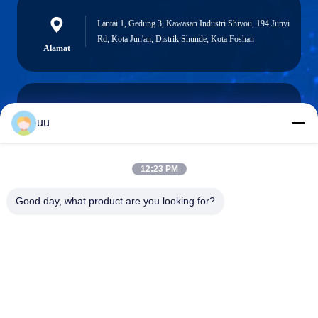
Lantai 1, Gedung 3, Kawasan Industri Shiyou, 194 Junyi
Rd, Kota Jun'an, Distrik Shunde, Kota Foshan
Alamat
uu
Hazel@electric-heatingelement.com
Surel
12:23 PM
Good day, what product are you looking for?
0086-13790098334
Telepon