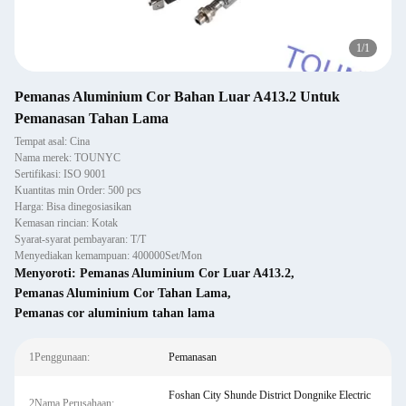
1
/
1
Pemanas Aluminium Cor Bahan Luar A413.2 Untuk
Pemanasan Tahan Lama
Tempat asal: Cina
Nama merek: TOUNYC
Sertifikasi: ISO 9001
Kuantitas min Order: 500 pcs
Harga: Bisa dinegosiasikan
Kemasan rincian: Kotak
Syarat-syarat pembayaran: T/T
Menyediakan kemampuan: 400000Set/Mon
Menyoroti:
Pemanas Aluminium Cor Luar A413.2
,
Pemanas Aluminium Cor Tahan Lama
,
Pemanas cor aluminium tahan lama
1Penggunaan:
Pemanasan
Foshan City Shunde District Dongnike Electric
2Nama Perusahaan: