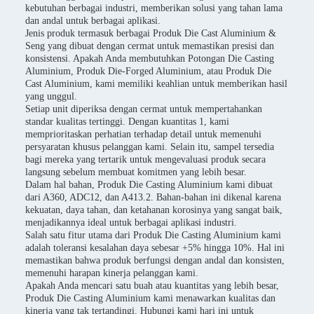
kebutuhan berbagai industri, memberikan solusi yang tahan lama
dan andal untuk berbagai aplikasi.
Jenis produk termasuk berbagai Produk Die Cast Aluminium &
Seng yang dibuat dengan cermat untuk memastikan presisi dan
konsistensi. Apakah Anda membutuhkan Potongan Die Casting
Aluminium, Produk Die-Forged Aluminium, atau Produk Die
Cast Aluminium, kami memiliki keahlian untuk memberikan hasil
yang unggul.
Setiap unit diperiksa dengan cermat untuk mempertahankan
standar kualitas tertinggi. Dengan kuantitas 1, kami
memprioritaskan perhatian terhadap detail untuk memenuhi
persyaratan khusus pelanggan kami. Selain itu, sampel tersedia
bagi mereka yang tertarik untuk mengevaluasi produk secara
langsung sebelum membuat komitmen yang lebih besar.
Dalam hal bahan, Produk Die Casting Aluminium kami dibuat
dari A360, ADC12, dan A413.2. Bahan-bahan ini dikenal karena
kekuatan, daya tahan, dan ketahanan korosinya yang sangat baik,
menjadikannya ideal untuk berbagai aplikasi industri.
Salah satu fitur utama dari Produk Die Casting Aluminium kami
adalah toleransi kesalahan daya sebesar +5% hingga 10%. Hal ini
memastikan bahwa produk berfungsi dengan andal dan konsisten,
memenuhi harapan kinerja pelanggan kami.
Apakah Anda mencari satu buah atau kuantitas yang lebih besar,
Produk Die Casting Aluminium kami menawarkan kualitas dan
kinerja yang tak tertandingi. Hubungi kami hari ini untuk