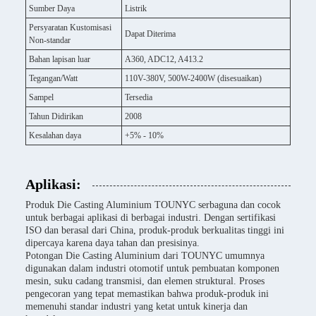
Sumber Daya
Listrik
Persyaratan Kustomisasi
Dapat Diterima
Non-standar
Bahan lapisan luar
A360, ADC12, A413.2
Tegangan/Watt
110V-380V, 500W-2400W (disesuaikan)
Sampel
Tersedia
Tahun Didirikan
2008
Kesalahan daya
+5% - 10%
Aplikasi:
Produk Die Casting Aluminium TOUNYC serbaguna dan cocok
untuk berbagai aplikasi di berbagai industri. Dengan sertifikasi
ISO dan berasal dari China, produk-produk berkualitas tinggi ini
dipercaya karena daya tahan dan presisinya.
Potongan Die Casting Aluminium dari TOUNYC umumnya
digunakan dalam industri otomotif untuk pembuatan komponen
mesin, suku cadang transmisi, dan elemen struktural. Proses
pengecoran yang tepat memastikan bahwa produk-produk ini
memenuhi standar industri yang ketat untuk kinerja dan