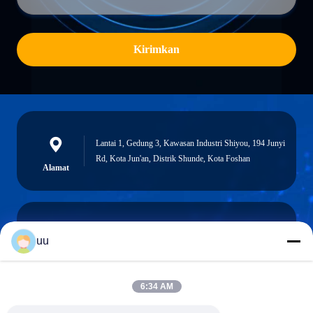
Kirimkan
Lantai 1, Gedung 3, Kawasan Industri Shiyou, 194 Junyi
Rd, Kota Jun'an, Distrik Shunde, Kota Foshan
Alamat
uu
Hazel@electric-heatingelement.com
Surel
6:34 AM