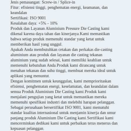
Jenis pemasangan: Screw-in / Splice-in
Fitur: efisiensi tinggi, penghematan energi, keamanan, dan
keandalan
Sertifikasi: ISO 9001
Kesalahan daya: +5% - 10%
Produk dan Layanan Aluminium Pressure Die Casting kami
dikenal karena daya tahan dan kinerjanya.Kami memastikan
bahwa setiap produk memenuhi standar yang ketat untuk
memberikan hasil yang unggul.
Apakah Anda membutuhkan cetakan dan perkakas die-casting
aluminium atau produk dan layanan die casting tekanan
aluminium yang sudah selesai, kami memiliki keahlian untuk
memenuhi kebutuhan Anda.Produk kami dirancang untuk
menahan tekanan dan suhu tinggi, membuat mereka ideal untuk
aplikasi yang menuntut.
Dengan komitmen untuk keunggulan, kami memprioritaskan
efisiensi, penghematan energi, keselamatan, dan keandalan dalam
semua Produk Aluminium Die Casting kami.Produk kami
menjalani pengujian yang ketat untuk memastikan mereka
memenuhi spesifikasi industri dan melebihi harapan pelanggan.
Sebagai perusahaan bersertifikat ISO 9001, kami mematuhi
standar kualitas internasional untuk menjamin kinerja dan umur
panjang produk Aluminium Die Casting kami.Sertifikasi kami
mencerminkan dedikasi kami untuk perbaikan terus menerus dan
kepuasan pelanggan.