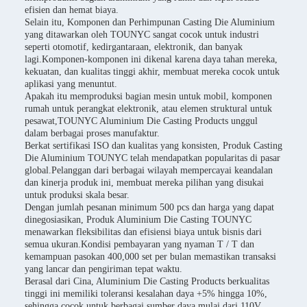
efisien dan hemat biaya.
Selain itu, Komponen dan Perhimpunan Casting Die Aluminium
yang ditawarkan oleh TOUNYC sangat cocok untuk industri
seperti otomotif, kedirgantaraan, elektronik, dan banyak
lagi.Komponen-komponen ini dikenal karena daya tahan mereka,
kekuatan, dan kualitas tinggi akhir, membuat mereka cocok untuk
aplikasi yang menuntut.
Apakah itu memproduksi bagian mesin untuk mobil, komponen
rumah untuk perangkat elektronik, atau elemen struktural untuk
pesawat,TOUNYC Aluminium Die Casting Products unggul
dalam berbagai proses manufaktur.
Berkat sertifikasi ISO dan kualitas yang konsisten, Produk Casting
Die Aluminium TOUNYC telah mendapatkan popularitas di pasar
global.Pelanggan dari berbagai wilayah mempercayai keandalan
dan kinerja produk ini, membuat mereka pilihan yang disukai
untuk produksi skala besar.
Dengan jumlah pesanan minimum 500 pcs dan harga yang dapat
dinegosiasikan, Produk Aluminium Die Casting TOUNYC
menawarkan fleksibilitas dan efisiensi biaya untuk bisnis dari
semua ukuran.Kondisi pembayaran yang nyaman T / T dan
kemampuan pasokan 400,000 set per bulan memastikan transaksi
yang lancar dan pengiriman tepat waktu.
Berasal dari Cina, Aluminium Die Casting Products berkualitas
tinggi ini memiliki toleransi kesalahan daya +5% hingga 10%,
sehingga cocok untuk berbagai sumber daya mulai dari 110V