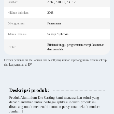
3Bahan:
A360, ADC12, A413.2
4Tahun didirikan:
2008
5Penggunaan:
Pemanasan
6Jenis Instalasi:
Sekrup / splice-in
Efisiensi tinggi, penghematan energi, keamanan
7Fitur:
dan keandalan
Elemen pemanas air RV lapisan luar A360 yang mudah dipasang untuk sistem sekrup
dan kenyamanan di RV
Deskripsi produk:
Produk Aluminium Die Casting kami menawarkan solusi yang
dapat diandalkan untuk berbagai aplikasi industri.produk ini
dirancang untuk memenuhi tuntutan persyaratan teknik modern.
Jumlah: 1