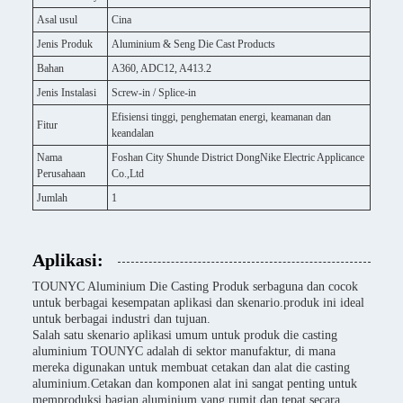
Asal usul
Cina
Jenis Produk
Aluminium & Seng Die Cast Products
Bahan
A360, ADC12, A413.2
Jenis Instalasi
Screw-in / Splice-in
Efisiensi tinggi, penghematan energi, keamanan dan
Fitur
keandalan
Nama
Foshan City Shunde District DongNike Electric Applicance
Perusahaan
Co.,Ltd
Jumlah
1
Aplikasi:
TOUNYC Aluminium Die Casting Produk serbaguna dan cocok
untuk berbagai kesempatan aplikasi dan skenario.produk ini ideal
untuk berbagai industri dan tujuan.
Salah satu skenario aplikasi umum untuk produk die casting
aluminium TOUNYC adalah di sektor manufaktur, di mana
mereka digunakan untuk membuat cetakan dan alat die casting
aluminium.Cetakan dan komponen alat ini sangat penting untuk
memproduksi bagian aluminium yang rumit dan tepat secara