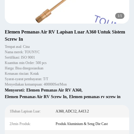
1
/
1
Elemen Pemanas Air RV Lapisan Luar A360 Untuk Sistem
Screw In
Tempat asal: Cina
Nama merek: TOUNYC
Sertifikasi: ISO 9001
Kuantitas min Order: 500 pcs
Harga: Bisa dinegosiasikan
Kemasan rincian: Kotak
Syarat-syarat pembayaran: T/T
Menyediakan kemampuan: 400000Set/Mon
Menyoroti:
Elemen Pemanas Air RV A360
,
Elemen Pemanas Air RV Screw In
,
Elemen pemanas rv screw in
1Bahan Lapisan Luar:
A360, ADC12, A413.2
2Jenis Produk:
Produk Aluminium & Seng Die Cast