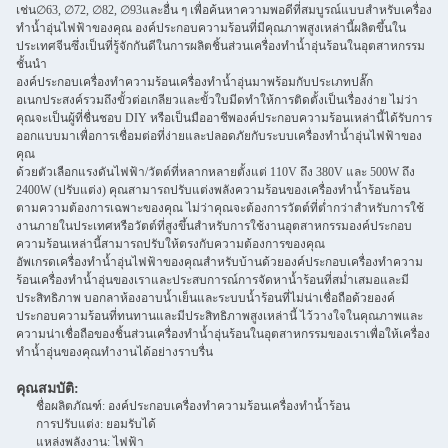
เช่น∅63, ∅72, ∅82, ∅93และอื่น ๆ เพื่อค้นหาความพอดีที่สมบูรณ์แบบสำหรับเครื่อง
ทำน้ำอุ่นไฟฟ้าของคุณ องค์ประกอบความร้อนที่มีคุณภาพสูงเหล่านี้ผลิตขึ้นใน
ประเทศจีนซึ่งเป็นที่รู้จักกันดีในการผลิตชิ้นส่วนเครื่องทำน้ำอุ่นร้อนในอุตสาหกรรม
ชั้นนำ
องค์ประกอบเครื่องทำความร้อนเครื่องทำน้ำอุ่นมาพร้อมกับประเภทปลั๊ก
อเนกประสงค์รวมถึงขั้วต่อเกลียวและขั้วใบมีดทำให้การติดตั้งเป็นเรื่องง่าย ไม่ว่า
คุณจะเป็นผู้ที่ชื่นชอบ DIY หรือเป็นมืออาชีพองค์ประกอบความร้อนเหล่านี้ได้รับการ
ออกแบบมาเพื่อการเชื่อมต่อที่ง่ายและปลอดภัยกับระบบเครื่องทำน้ำอุ่นไฟฟ้าของ
คุณ
ด้วยตัวเลือกแรงดันไฟฟ้า/วัตต์ที่หลากหลายตั้งแต่ 110V ถึง 380V และ 500W ถึง
2400W (ปรับแต่ง) คุณสามารถปรับแต่งพลังความร้อนของเครื่องทำน้ำร้อนร้อน
ตามความต้องการเฉพาะของคุณ ไม่ว่าคุณจะต้องการวัตต์ที่ต่ำกว่าสำหรับการใช้
งานภายในประเทศหรือวัตต์ที่สูงขึ้นสำหรับการใช้งานอุตสาหกรรมองค์ประกอบ
ความร้อนเหล่านี้สามารถปรับให้ตรงกับความต้องการของคุณ
อัพเกรดเครื่องทำน้ำอุ่นไฟฟ้าของคุณสำหรับบ้านด้วยองค์ประกอบเครื่องทำความ
ร้อนเครื่องทำน้ำอุ่นของเราและประสบการณ์การจัดหาน้ำร้อนที่สม่ำเสมอและมี
ประสิทธิภาพ บอกลาห้องอาบน้ำเย็นและระบบน้ำร้อนที่ไม่น่าเชื่อถือด้วยองค์
ประกอบความร้อนที่ทนทานและมีประสิทธิภาพสูงเหล่านี้ ไว้วางใจในคุณภาพและ
ความน่าเชื่อถือของชิ้นส่วนเครื่องทำน้ำอุ่นร้อนในอุตสาหกรรมของเราเพื่อให้เครื่อง
ทำน้ำอุ่นของคุณทำงานได้อย่างราบรื่น
คุณสมบัติ:
ชื่อผลิตภัณฑ์: องค์ประกอบเครื่องทำความร้อนเครื่องทำน้ำร้อน
การปรับแต่ง: ยอมรับได้
แหล่งพลังงาน: ไฟฟ้า