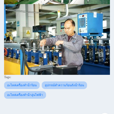
Tags:
อะไหล่เครื่องทําน้ําร้อน
อุปกรณ์ทําความร้อนถังน้ําร้อน
อะไหล่เครื่องทําน้ําอุ่นไฟฟ้า