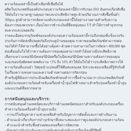
ความร้อนเหล่านี้เป็นตัวเลือกที่เชื่อถือได้
ผลิตในประเทศจีนองค์ประกอบความร้อนเหล่านี้มีการรับรอง ISO อันทรงเกียรติเพื่อ
ให้มั่นใจว่ามาตรฐานคุณภาพและประสิทธิภาพสูง ด้วยปริมาณการสั่งซื้อขั้นต่ำ
500pcs ลูกค้าสามารถจัดหาองค์ประกอบเหล่านี้ได้อย่างง่ายดายสำหรับความ
ต้องการของพวกเขา เงื่อนไขการชำระเงินที่ยืดหยุ่นของ T/T ทำให้การทำธุรกรรม
สะดวกและปลอดภัย
รายละเอียดบรรจุภัณฑ์ขององค์ประกอบความร้อนเหล่านี้รวมถึงกล่องที่แข็งแรงรับ
ประกันการจัดส่งที่ปลอดภัยถึงประตูบ้านของคุณ ราคาของผลิตภัณฑ์สามารถต่อ
รองได้ทำให้สามารถซื้อได้อย่างคุ้มค่า ด้วยความสามารถในการจัดหา 400,000 ชุด
ต่อเดือนมั่นใจได้ว่าความต้องการของคุณสามารถทำได้อย่างมีประสิทธิภาพ
เลือกระหว่างเทอร์มินัลเทอร์มินัลหรือใบมีดเทอร์มินัลตามความต้องการของคุณ
ระยะขอบข้อผิดพลาดพลังงาน +5% ถึง 10% ทำให้มั่นใจได้ว่าประสิทธิภาพการให้
ความร้อนที่แม่นยำ วัสดุหน้าแปลนที่ใช้คือสแตนเลส 304 และทองเหลืองที่รู้จักกันดี
ในเรื่องความทนทานและความต้านทานต่อการกัดกร่อน
สำหรับผู้ที่ต้องการประเมินผลิตภัณฑ์ก่อนทำการซื้อจำนวนมาก ประเภทผลิตภัณฑ์
องค์ประกอบความร้อนสำหรับเครื่องทำน้ำอุ่นไฟฟ้าเหมาะสำหรับรุ่นเครื่องทำน้ำอุ่น
และแบรนด์ที่หลากหลาย
การสนับสนุนและบริการ:
การสนับสนุนด้านเทคนิคและบริการด้านเทคนิคของเราสำหรับองค์ประกอบเครื่อง
ทำความร้อนเครื่องทำน้ำอุ่นรวมถึง:
- การแก้ไขปัญหาความช่วยเหลือสำหรับปัญหาการติดตั้งและการดำเนินงาน
- คำแนะนำเกี่ยวกับการบำรุงรักษาที่เหมาะสมและการดูแลองค์ประกอบความร้อน
- คำแนะนำสำหรับชิ้นส่วนทดแทนหรือการอัพเกรด
- ข้อมูลการรับประกันและการสนับสนุนสำหรับการเรียกร้องที่มีสิทธิ์