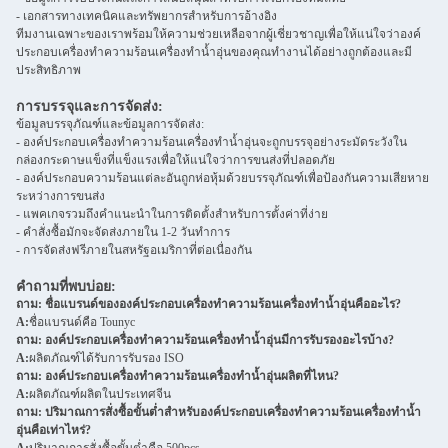
- เอกสารทางเทคนิคและทรัพยากรสำหรับการอ้างอิง
ทีมงานเฉพาะของเราพร้อมให้ความช่วยเหลือจากผู้เชี่ยวชาญเพื่อให้แน่ใจว่าองค์
ประกอบเครื่องทำความร้อนเครื่องทำน้ำอุ่นของคุณทำงานได้อย่างถูกต้องและมี
ประสิทธิภาพ
การบรรจุและการจัดส่ง:
ข้อมูลบรรจุภัณฑ์และข้อมูลการจัดส่ง:
- องค์ประกอบเครื่องทำความร้อนเครื่องทำน้ำอุ่นจะถูกบรรจุอย่างระมัดระวังใน
กล่องกระดาษแข็งที่แข็งแรงเพื่อให้แน่ใจว่าการขนส่งที่ปลอดภัย
- องค์ประกอบความร้อนแต่ละอันถูกห่อหุ้มด้วยบรรจุภัณฑ์เพื่อป้องกันความเสียหาย
ระหว่างการขนส่ง
- แพคเกจรวมถึงคำแนะนำในการติดตั้งสำหรับการตั้งค่าที่ง่าย
- คำสั่งซื้อมักจะจัดส่งภายใน 1-2 วันทำการ
- การจัดส่งฟรีภายในสหรัฐอเมริกาที่ต่อเนื่องกัน
คำถามที่พบบ่อย:
ถาม: ชื่อแบรนด์ขององค์ประกอบเครื่องทำความร้อนเครื่องทำน้ำอุ่นคืออะไร?
A:
ชื่อแบรนด์คือ Tounyc
ถาม: องค์ประกอบเครื่องทำความร้อนเครื่องทำน้ำอุ่นมีการรับรองอะไรบ้าง?
A:
ผลิตภัณฑ์ได้รับการรับรอง ISO
ถาม: องค์ประกอบเครื่องทำความร้อนเครื่องทำน้ำอุ่นผลิตที่ไหน?
A:
ผลิตภัณฑ์ผลิตในประเทศจีน
ถาม: ปริมาณการสั่งซื้อขั้นต่ำสำหรับองค์ประกอบเครื่องทำความร้อนเครื่องทำน้ำ
อุ่นคือเท่าไหร่?