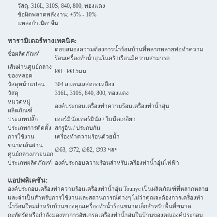
วัสดุ: 316L, 310S, 840, 800, ทองแดง
ข้อผิดพลาดพลังงาน: +5% - 10%
แหล่งกำเนิด: จีน
พารามิเตอร์ทางเทคนิค:
ตอบสนองความต้องการน้ำร้อนบ้านที่หลากหลายท่อทำความ
ชื่อผลิตภัณฑ์
ร้อนเครื่องทำน้ำอุ่นในครัวเรือนมีความสามารถ
เส้นผ่านศูนย์กลาง
Ø8 - Ø8.5มม.
ของหลอด
วัสดุหน้าแปลน
304 สแตนเลสทองเหลือง
วัสดุ
316L, 310S, 840, 800, ทองแดง
หมวดหมู่
องค์ประกอบเครื่องทำความร้อนเครื่องทำน้ำอุ่น
ผลิตภัณฑ์
ประเภทปลั๊ก
เทอร์มินัลเทอร์มินัล / ใบมีดเกลียว
ประเภทการติดตั้ง
สกรูอิน / ประกบกัน
การใช้งาน
เครื่องทำความร้อนด้วยน้ำ
ขนาดเส้นผ่าน
∅63, ∅72, ∅82, ∅93 ฯลฯ
ศูนย์กลางภายนอก
ประเภทผลิตภัณฑ์
องค์ประกอบความร้อนสำหรับเครื่องทำน้ำอุ่นไฟฟ้า
แอปพลิเคชัน:
องค์ประกอบเครื่องทำความร้อนเครื่องทำน้ำอุ่น Tounyc เป็นผลิตภัณฑ์ที่หลากหลาย
และจำเป็นสำหรับการใช้งานและสถานการณ์ต่างๆ ไม่ว่าคุณจะต้องการเครื่องทำ
น้ำร้อนใหม่สำหรับบ้านของคุณเครื่องทำน้ำร้อนขนาดเล็กสำหรับพื้นที่ขนาด
กะทัดรัดหรือกำลังมองหาการอัพเกรดเครื่องทำน้ำอุ่นในบ้านของคุณองค์ประกอบ