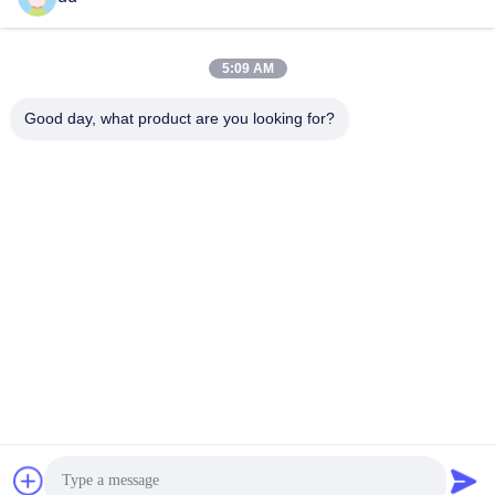
Email
5:09 AM
Good day, what product are you looking for?
0086-13790098334
Điện thoại
Foshan Shunde District Dongnike Electric
Appliance Co.,Ltd.
Foshan Shunde District Dongnike Electric Appliance Co.,Ltd.
Nhận được giá tốt nhất
nói chuyện ngay.
nói chuyện ngay.