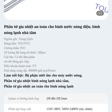
1
/
1
Phần tử gia nhiệt an toàn cho bình nước nóng điện, bình
nóng lạnh nhà tắm
Nguồn gốc: Trung Quốc
Hàng hiệu: TOUNYC
Chứng nhận: ISO
Số lượng đặt hàng tối thiểu: 500pcs
Giá bán: Có thể đàm phán
chi tiết đóng gói: hộp
Điều khoản thanh toán: T/T
Khả năng cung cấp: 400000 giải quyết/mon
Làm nổi bật:
Bộ phận sưởi ấm cho máy nước nóng
,
Phần tử gia nhiệt bình nóng lạnh nhà tắm
,
Phần tử gia nhiệt an toàn cho bình nóng lạnh
1phạm vi đường kính ống:
∅8 đến ∅8,5mm
2Điện áp/công suất:
110V-380V, 500W-2400W (tùy chỉnh)