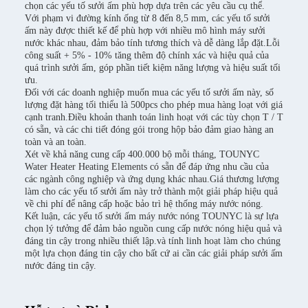
chọn các yếu tố sưởi ấm phù hợp dựa trên các yêu cầu cụ thể.
Với phạm vi đường kính ống từ 8 đến 8,5 mm, các yếu tố sưởi
ấm này được thiết kế để phù hợp với nhiều mô hình máy sưởi
nước khác nhau, đảm bảo tính tương thích và dễ dàng lắp đặt.Lỗi
công suất + 5% - 10% tăng thêm độ chính xác và hiệu quả của
quá trình sưởi ấm, góp phần tiết kiệm năng lượng và hiệu suất tối
ưu.
Đối với các doanh nghiệp muốn mua các yếu tố sưởi ấm này, số
lượng đặt hàng tối thiểu là 500pcs cho phép mua hàng loạt với giá
cạnh tranh.Điều khoản thanh toán linh hoạt với các tùy chọn T / T
có sẵn, và các chi tiết đóng gói trong hộp bảo đảm giao hàng an
toàn và an toàn.
Xét về khả năng cung cấp 400.000 bộ mỗi tháng, TOUNYC
Water Heater Heating Elements có sẵn để đáp ứng nhu cầu của
các ngành công nghiệp và ứng dụng khác nhau.Giá thương lượng
làm cho các yếu tố sưởi ấm này trở thành một giải pháp hiệu quả
về chi phí để nâng cấp hoặc bảo trì hệ thống máy nước nóng.
Kết luận, các yếu tố sưởi ấm máy nước nóng TOUNYC là sự lựa
chọn lý tưởng để đảm bảo nguồn cung cấp nước nóng hiệu quả và
đáng tin cậy trong nhiều thiết lập.và tính linh hoạt làm cho chúng
một lựa chọn đáng tin cậy cho bất cứ ai cần các giải pháp sưởi ấm
nước đáng tin cậy.