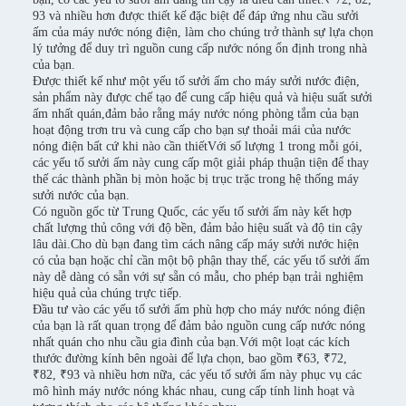
93 và nhiều hơn được thiết kế đặc biệt để đáp ứng nhu cầu sưởi
ấm của máy nước nóng điện, làm cho chúng trở thành sự lựa chọn
lý tưởng để duy trì nguồn cung cấp nước nóng ổn định trong nhà
của bạn.
Được thiết kế như một yếu tố sưởi ấm cho máy sưởi nước điện,
sản phẩm này được chế tạo để cung cấp hiệu quả và hiệu suất sưởi
ấm nhất quán,đảm bảo rằng máy nước nóng phòng tắm của bạn
hoạt động trơn tru và cung cấp cho bạn sự thoải mái của nước
nóng điện bất cứ khi nào cần thiếtVới số lượng 1 trong mỗi gói,
các yếu tố sưởi ấm này cung cấp một giải pháp thuận tiện để thay
thế các thành phần bị mòn hoặc bị trục trặc trong hệ thống máy
sưởi nước của bạn.
Có nguồn gốc từ Trung Quốc, các yếu tố sưởi ấm này kết hợp
chất lượng thủ công với độ bền, đảm bảo hiệu suất và độ tin cậy
lâu dài.Cho dù bạn đang tìm cách nâng cấp máy sưởi nước hiện
có của bạn hoặc chỉ cần một bộ phận thay thế, các yếu tố sưởi ấm
này dễ dàng có sẵn với sự sẵn có mẫu, cho phép bạn trải nghiệm
hiệu quả của chúng trực tiếp.
Đầu tư vào các yếu tố sưởi ấm phù hợp cho máy nước nóng điện
của bạn là rất quan trọng để đảm bảo nguồn cung cấp nước nóng
nhất quán cho nhu cầu gia đình của bạn.Với một loạt các kích
thước đường kính bên ngoài để lựa chọn, bao gồm ₹63, ₹72,
₹82, ₹93 và nhiều hơn nữa, các yếu tố sưởi ấm này phục vụ các
mô hình máy nước nóng khác nhau, cung cấp tính linh hoạt và