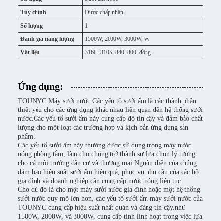
Tùy chỉnh
Được chấp nhận.
Số lượng
1
Đánh giá năng lượng
1500W, 2000W, 3000W, vv
Vật liệu
316L, 310S, 840, 800, đồng
Ứng dụng:
TOUNYC Máy sưởi nước Các yếu tố sưởi ấm là các thành phần
thiết yếu cho các ứng dụng khác nhau liên quan đến hệ thống sưởi
nước.Các yếu tố sưởi ấm này cung cấp độ tin cậy và đảm bảo chất
lượng cho một loạt các trường hợp và kịch bản ứng dụng sản
phẩm.
Các yếu tố sưởi ấm này thường được sử dụng trong máy nước
nóng phòng tắm, làm cho chúng trở thành sự lựa chọn lý tưởng
cho cả môi trường dân cư và thương mại.Nguồn điện của chúng
đảm bảo hiệu suất sưởi ấm hiệu quả, phục vụ nhu cầu của các hộ
gia đình và doanh nghiệp cần cung cấp nước nóng liên tục.
Cho dù đó là cho một máy sưởi nước gia đình hoặc một hệ thống
sưởi nước quy mô lớn hơn, các yếu tố sưởi ấm máy sưởi nước của
TOUNYC cung cấp hiệu suất nhất quán và đáng tin cậy.như
1500W, 2000W, và 3000W, cung cấp tính linh hoạt trong việc lựa