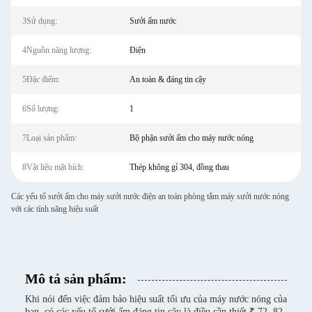
3Sử dụng:
Sưởi ấm nước
4Nguồn năng lượng:
Điện
5Đặc điểm:
An toàn & đáng tin cậy
6Số lượng:
1
7Loại sản phẩm:
Bộ phận sưởi ấm cho máy nước nóng
8Vật liệu mặt bích:
Thép không gỉ 304, đồng thau
Các yếu tố sưởi ấm cho máy sưởi nước điện an toàn phòng tắm máy sưởi nước nóng
với các tính năng hiệu suất
Mô tả sản phẩm:
Khi nói đến việc đảm bảo hiệu suất tối ưu của máy nước nóng của
bạn, có các yếu tố sưởi ấm đáng tin cậy là điều cần thiết.₹ 72, 82,