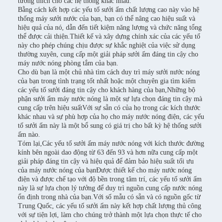
tương thích cho các hệ thống khác nhau.
Bằng cách kết hợp các yếu tố sưởi ấm chất lượng cao này vào hệ
thống máy sưởi nước của bạn, bạn có thể nâng cao hiệu suất và
hiệu quả của nó, dẫn đến tiết kiệm năng lượng và chức năng tổng
thể được cải thiện.Thiết kế và xây dựng chính xác của các yếu tố
này cho phép chúng chịu được sự khắc nghiệt của việc sử dụng
thường xuyên, cung cấp một giải pháp sưởi ấm đáng tin cậy cho
máy nước nóng phòng tắm của bạn.
Cho dù bạn là một chủ nhà tìm cách duy trì máy sưởi nước nóng
của bạn trong tình trạng tốt nhất hoặc một chuyên gia tìm kiếm
các yếu tố sưởi đáng tin cậy cho khách hàng của bạn,Những bộ
phận sưởi ấm máy nước nóng là một sự lựa chọn đáng tin cậy mà
cung cấp trên hiệu suấtVới sự sẵn có của họ trong các kích thước
khác nhau và sự phù hợp của họ cho máy nước nóng điện, các yếu
tố sưởi ấm này là một bổ sung có giá trị cho bất kỳ hệ thống sưởi
ấm nào.
Tóm lại,Các yếu tố sưởi ấm máy nước nóng với kích thước đường
kính bên ngoài dao động từ 63 đến 93 và hơn nữa cung cấp một
giải pháp đáng tin cậy và hiệu quả để đảm bảo hiệu suất tối ưu
của máy nước nóng của bạnĐược thiết kế cho máy nước nóng
điện và được chế tạo với độ bền trong tâm trí, các yếu tố sưởi ấm
này là sự lựa chọn lý tưởng để duy trì nguồn cung cấp nước nóng
ổn định trong nhà của bạn.Với số mẫu có sẵn và có nguồn gốc từ
Trung Quốc, các yếu tố sưởi ấm này kết hợp chất lượng thủ công
với sự tiện lợi, làm cho chúng trở thành một lựa chọn thực tế cho