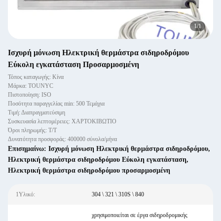
1
/
1
Ισχυρή μόνωση Ηλεκτρική θερμάστρα σιδηροδρόμου
Εύκολη εγκατάσταση Προσαρμοσμένη
Τόπος καταγωγής: Κίνα
Μάρκα: TOUNYC
Πιστοποίηση: ISO
Ποσότητα παραγγελίας min: 500 Τεμάχια
Τιμή: Διαπραγματεύσιμη
Συσκευασία λεπτομέρειες: ΧΑΡΤΟΚΙΒΩΤΙΟ
Όροι πληρωμής: Τ/Τ
Δυνατότητα προσφοράς: 400000 σύνολα/μήνα
Επισημαίνω:
Ισχυρή μόνωση Ηλεκτρική θερμάστρα σιδηροδρόμου
,
Ηλεκτρική θερμάστρα σιδηροδρόμου Εύκολη εγκατάσταση
,
Ηλεκτρική θερμάστρα σιδηροδρόμου προσαρμοσμένη
1Υλικό:
304 \ 321 \ 310S \ 840
χρησιμοποιείται σε έργα σιδηροδρομικής