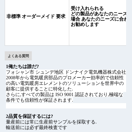
受け入れられる
どの製品があなたのニーズに
非標準 オーダーメイド 要求
場合 あなたのニーズに合わ
お勧めします
よくある質問
1俺たちは誰だ?
フォシャン市 シュンデ地区 ドンナイク電気機器株式会社
2008年から電気暖房部品のプロメーカー効率的で信頼性
の高い電気暖房エレメントのソリューションを世界中の
顧客に提供することに特化した.
さらに,すべての製品は ISO 9001 認証されており,極端な
条件でも信頼性が保証されます.
2品質を保証するには?
量産前には常に生産前サンプルを採取する.
輸送前には必ず最終検査です