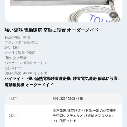
1
/
1
強い隔熱 電動暖房 簡単に設置 オーダーメイド
起源の場所: 中国
ブランド名: TOUNYC
証明: ISO
最小注文数量: 500個
価格: 交渉可能
パッケージの詳細: カートン
支払条件: t/t
供給の能力: 400000セット/月
ハイライト:
強い隔熱電動鉄道暖房機
,
鉄道電気暖房 簡単に設置
,
電動暖房機 オーダーメイド
1材料:
304 \ 321 \ 310S \ 840
高速鉄道,都市鉄道,地下鉄,一部の商業用中
2使用:
央空調システムなど,鉄道輸送プロジェク
トに使用される.