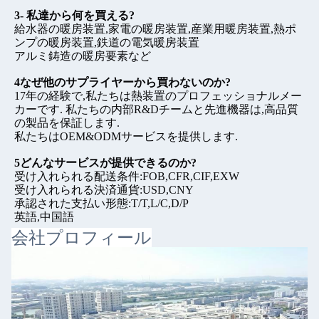
3- 私達から何を買える?
給水器の暖房装置,家電の暖房装置,産業用暖房装置,熱ポ
ンプの暖房装置,鉄道の電気暖房装置
アルミ鋳造の暖房要素など
4なぜ他のサプライヤーから買わないのか?
17年の経験で,私たちは熱装置のプロフェッショナルメー
カーです. 私たちの内部R&Dチームと先進機器は,高品質
の製品を保証します.
私たちはOEM&ODMサービスを提供します.
5どんなサービスが提供できるのか?
受け入れられる配送条件:FOB,CFR,CIF,EXW
受け入れられる決済通貨:USD,CNY
承認された支払い形態:T/T,L/C,D/P
英語,中国語
会社プロフィール