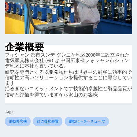
企業概要
フォシャン
都市
スンデ
ダンニケ地区
2008年に設立された
電気家具株式会社 (株) は,中国広東省フォシャン市シュン
デ地区に本社を置いている.
研究を専門とする
&
開発
私たちは世界中の顧客に効率的で
信頼性の高いソリューションを提供することに専念してい
ます
揺るぎないコミットメントです
技術的卓越性と製品品質が
信頼と評価を得ています
から
沢山のお客様
Tags:
電動暖房機
鉄道暖房装置
電動ヒーターチューブ