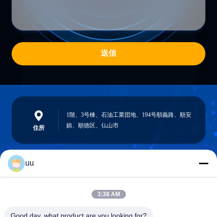
送信
1階、3号棟、石油工業団地、194号順義路、順安
鎮、順徳区、仏山市
住所
uu
Hazel@electric-heatingelement.com
メール
3:38 AM
Good day, what product are you looking for?