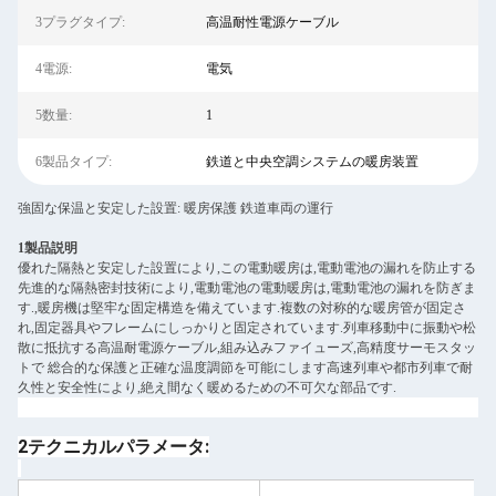
3プラグタイプ:
高温耐性電源ケーブル
4電源:
電気
5数量:
1
6製品タイプ:
鉄道と中央空調システムの暖房装置
強固な保温と安定した設置: 暖房保護 鉄道車両の運行
1製品説明
優れた隔熱と安定した設置により,この電動暖房は,電動電池の漏れを防止する
先進的な隔熱密封技術により,電動電池の電動暖房は,電動電池の漏れを防ぎま
す.,暖房機は堅牢な固定構造を備えています.複数の対称的な暖房管が固定さ
れ,固定器具やフレームにしっかりと固定されています.列車移動中に振動や松
散に抵抗する高温耐電源ケーブル,組み込みファイューズ,高精度サーモスタッ
トで 総合的な保護と正確な温度調節を可能にします高速列車や都市列車で耐
久性と安全性により,絶え間なく暖めるための不可欠な部品です.
2テクニカルパラメータ: