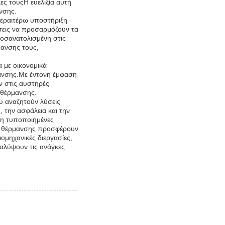
ες τουςΗ ευελιξία αυτή
νσης.
περαιτέρω υποστήριξη
ήσεις να προσαρμόζουν τα
ροσανατολισμένη στις
μανσης τους,
α με οικονομικά
μανσης.Με έντονη έμφαση
υν στις αυστηρές
 θέρμανσης.
ου αναζητούν λύσεις
 την ασφάλεια και την
 μη τυποποιημένες
ία θέρμανσης προσφέρουν
ιομηχανικές διεργασίες,
καλύψουν τις ανάγκες