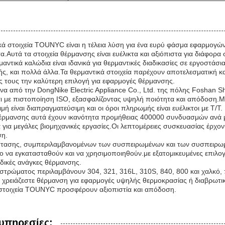
κά στοιχεία TOUNYC είναι η τέλεια λύση για ένα ευρύ φάσμα εφαρμογώ
.Αυτά τα στοιχεία θέρμανσης είναι ευέλικτα και αξιόπιστα για διάφορα 
αντικά καλώδια είναι ιδανικά για θερμαντικές διαδικασίες σε εργοστάσι
ς, και πολλά άλλα.Τα θερμαντικά στοιχεία παρέχουν αποτελεσματική κ
ς τους την καλύτερη επιλογή για εφαρμογές θέρμανσης.
να από την DongNike Electric Appliance Co., Ltd. της πόλης Foshan Sh
ι με πιστοποίηση ISO, εξασφαλίζοντας υψηλή ποιότητα και απόδοση.Μ
μή είναι διαπραγματεύσιμη και οι όροι πληρωμής είναι ευέλικτοι με T/T.
θέρμανσης αυτά έχουν ικανότητα προμήθειας 400000 συνδυασμών ανά 
 για μεγάλες βιομηχανικές εργασίες.Οι λεπτομέρειες συσκευασίας έρχον
ση.
στασης, συμπεριλαμβανομένων των συσπειρωμένων και των συσπειρωμ
ολο να εγκατασταθούν και να χρησιμοποιηθούν.με εξατομικευμένες επιλογ
ειδικές ανάγκες θέρμανσης.
 στρώματος περιλαμβάνουν 304, 321, 316L, 310S, 840, 800 και χαλκό,
 χρειάζεστε θέρμανση για εφαρμογές υψηλής θερμοκρασίας ή διαβρωτι
 στοιχεία TOUNYC προσφέρουν αξιοπιστία και απόδοση.
 υπηρεσίες: