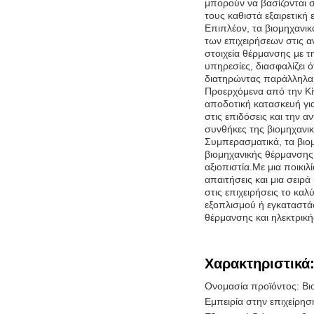
μπορούν να βασίζονται σ
τους καθιστά εξαιρετική
Επιπλέον, τα βιομηχανικ
των επιχειρήσεων στις α
στοιχεία θέρμανσης με 
υπηρεσίες, διασφαλίζει 
διατηρώντας παράλληλα 
Προερχόμενα από την Κίν
αποδοτική κατασκευή για
στις επιδόσεις και την α
συνθήκες της βιομηχανι
Συμπερασματικά, τα βιομη
βιομηχανικής θέρμανσης 
αξιοπιστία.Με μια ποικι
απαιτήσεις και μια σει
στις επιχειρήσεις το κα
εξοπλισμού ή εγκαταστάσε
θέρμανσης και ηλεκτρική
Χαρακτηριστικά
Ονομασία προϊόντος: Βιο
Εμπειρία στην επιχείρησ