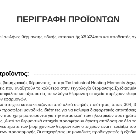
ΠΕΡΙΓΡΑΦΉ ΠΡΟΪΌΝΤΩΝ
οί σωλήνες θέρμανσης ειδικής κατασκευής ¥8 ¥24mm και αποδεκτός σχε
προϊόντος:
ις βιομηχανικής θέρμανσης, το προϊόν Industrial Heating Elements ξεχω
ήσεις που αναζητούν το καλύτερο στην τεχνολογία θέρμανσης.Σχεδιασμ
ασφάλεια και αξιοπιστία, τα εν λόγω θέρμανση στοιχεία παρέχουν εξαιρε
ών εφαρμογών.
κά στοιχεία κατασκευάζονται από υλικά υψηλής ποιότητας, όπως 304, 3
ό προσφέρει μοναδικές ιδιότητες για να καλύψει διαφορετικές απαιτήσ
ν που χρησιμοποιούνται για την κατασκευή των ηλεκτρικών συστημάτων
ας.,Αυτά τα θερμαντικά στοιχεία προσφέρουν άριστη απόδοση σε όλα τα
εκτήματα των βιομηχανικών θερμαντικών στοιχείων είναι η ευελιξία το
ων προσαρμογής.Οι επιχειρήσεις με μοναδικές προδιαγραφές ή εξειδι