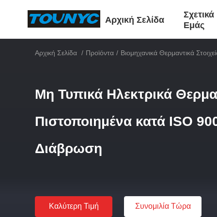
Σχετικά
Αρχική Σελίδα
Εμάς
Αρχική Σελίδα
/
Προϊόντα
/
Βιομηχανικά Θερμαντικά Στοιχεί
Μη Τυπικά Ηλεκτρικά Θερμαν
Πιστοποιημένα κατά ISO 90
Διάβρωση
Καλύτερη Τιμή
Συνομιλία Τώρα