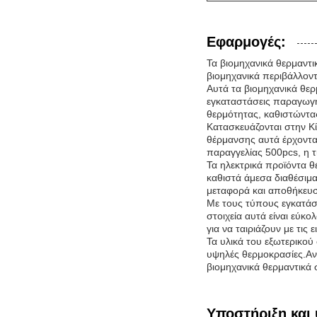
Εφαρμογές:
Τα βιομηχανικά θερμαντι
βιομηχανικά περιβάλλοντα
Αυτά τα βιομηχανικά θερμ
εγκαταστάσεις παραγωγή
θερμότητας, καθιστώντα
Κατασκευάζονται στην Κί
θέρμανσης αυτά έρχοντα
παραγγελίας 500pcs, η τι
Τα ηλεκτρικά προϊόντα 
καθιστά άμεσα διαθέσιμα
μεταφορά και αποθήκευ
Με τους τύπους εγκατά
στοιχεία αυτά είναι εύκ
για να ταιριάζουν με τις 
Τα υλικά του εξωτερικού
υψηλές θερμοκρασίες.Αν
βιομηχανικά θερμαντικά
Υποστήριξη και