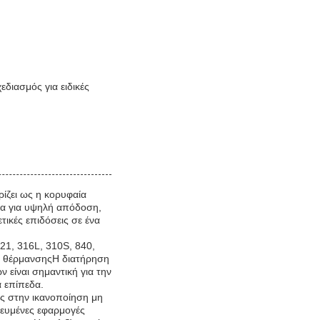
διασμός για ειδικές
ρίζει ως η κορυφαία
ένα για υψηλή απόδοση,
τικές επιδόσεις σε ένα
21, 316L, 310S, 840,
εις θέρμανσηςΗ διατήρηση
 είναι σημαντική για την
 επίπεδα.
υς στην ικανοποίηση μη
κευμένες εφαρμογές