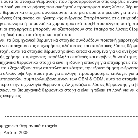
ε αυτά τα στοιχεία θέρμανσης που προσαρμόζονται στις ακριβείς ανάγκ
 επιλογή για επιχειρήσεις που αναζητούν προσαρμοσμένες λύσεις θέρμα
ά θερμαντικά στοιχεία συνοδεύονται από μια σειρά υπηρεσιών για την 
νάγκες θέρμανσης και ηλεκτρικής ενέργειας.Επιτρέποντας στις επιχειρ
την επωνυμία ή τα μοναδικά χαρακτηριστικά τουςΗ προσέγγιση αυτή, π
ότι οι επιχειρήσεις μπορούν να αξιοποιήσουν στο έπακρο τις λύσεις θέρ
τη δική τους ταυτότητα και πρότυπα.
α, τα βιομηχανικά θερμαντικά στοιχεία συνδυάζουν ποιοτική χειροτεχνί
 να παρέχουν στις επιχειρήσεις αξιόπιστες και αποδοτικές λύσεις θέρ
ντοχή, αυτά τα στοιχεία θέρμανσης είναι κατασκευασμένα για να αντέχο
κής χρήσης, παρέχοντας παράλληλα σταθερές και ακριβείς δυνατότητες
χανικά θερμαντικά στοιχεία είναι η ιδανική επιλογή για επιχειρήσεις π
που ξεχωρίζουν στην αποτελεσματικότητα, την εξοικονόμηση ενέργειας,
λία υλικών υψηλής ποιότητας για επιλογή, προσαρμόσιμες επιλογές για
ρά υπηρεσιών, συμπεριλαμβανομένων των OEM & ODM, αυτά τα στοιχε
λύτερο στην τεχνολογία θέρμανσης.Αν χρειάζεστε λύσεις θέρμανσης για β
ων, τα βιομηχανικά θερμαντικά στοιχεία είναι η τέλεια επιλογή για να 
ς ενέργειας.
:
μηχανικά θερμαντικά στοιχεία
η: Από το 2008