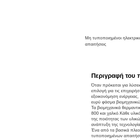
Μη τυποποιημένοι ηλεκτρικ
απαιτήσεις
Περιγραφή του 
Όταν πρόκειται για λύσε
επιλογή για τις επιχειρ
εξοικονόμηση ενέργειας, 
ευρύ φάσμα βιομηχανικ
Τα βιομηχανικά θερμαντι
800 και χαλκό.Κάθε υλικ
της ποιότητας των υλικώ
ανάπτυξη της τεχνολογί
Ένα από τα βασικά πλεον
τυποποιημένων απαιτήσε