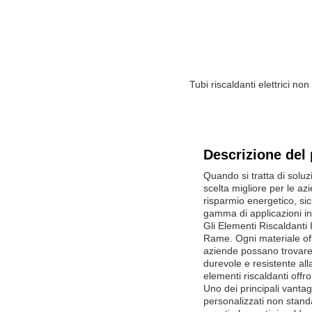
Tubi riscaldanti elettrici 
Descrizione del 
Quando si tratta di soluzi
scelta migliore per le az
risparmio energetico, sic
gamma di applicazioni ind
Gli Elementi Riscaldanti 
Rame. Ogni materiale off
aziende possano trovare 
durevole e resistente all
elementi riscaldanti offro
Uno dei principali vantagg
personalizzati non stand