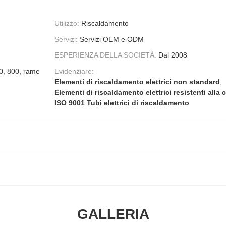
Utilizzo:
Riscaldamento
Servizi:
Servizi OEM e ODM
ESPERIENZA DELLA SOCIETÀ:
Dal 2008
0, 800, rame
Evidenziare:
Elementi di riscaldamento elettrici non standard
,
Elementi di riscaldamento elettrici resistenti alla
ISO 9001 Tubi elettrici di riscaldamento
GALLERIA