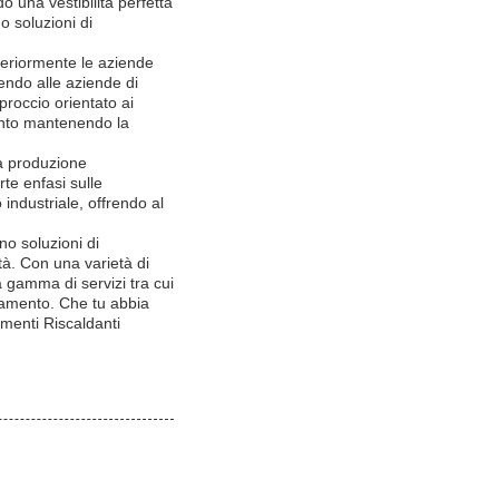
o una vestibilità perfetta
o soluzioni di
lteriormente le aziende
endo alle aziende di
proccio orientato ai
mento mantenendo la
na produzione
rte enfasi sulle
o industriale, offrendo al
no soluzioni di
tà. Con una varietà di
na gamma di servizi tra cui
ldamento. Che tu abbia
ementi Riscaldanti