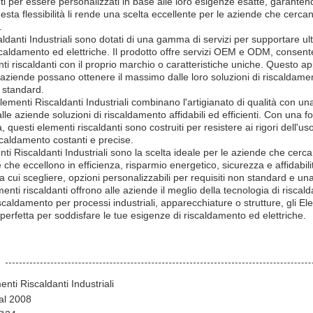
ti per essere personalizzati in base alle loro esigenze esatte, garantend
uesta flessibilità li rende una scelta eccellente per le aziende che cercan
.
caldanti Industriali sono dotati di una gamma di servizi per supportare u
iscaldamento ed elettriche. Il prodotto offre servizi OEM e ODM, consent
ti riscaldanti con il proprio marchio o caratteristiche uniche. Questo ap
e aziende possano ottenere il massimo dalle loro soluzioni di riscalda
i standard.
 Elementi Riscaldanti Industriali combinano l'artigianato di qualità con u
le aziende soluzioni di riscaldamento affidabili ed efficienti. Con una fo
, questi elementi riscaldanti sono costruiti per resistere ai rigori dell'us
caldamento costanti e precise.
nti Riscaldanti Industriali sono la scelta ideale per le aziende che cerca
 che eccellono in efficienza, risparmio energetico, sicurezza e affidabili
tra cui scegliere, opzioni personalizzabili per requisiti non standard e u
ti riscaldanti offrono alle aziende il meglio della tecnologia di risca
iscaldamento per processi industriali, apparecchiature o strutture, gli El
a perfetta per soddisfare le tue esigenze di riscaldamento ed elettriche.
nti Riscaldanti Industriali
al 2008