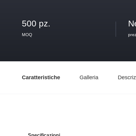
500 pz.
N
MOQ
pre
Caratteristiche
Galleria
Descriz
Specificazioni