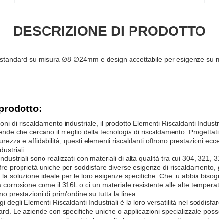
DESCRIZIONE DI PRODOTTO
non standard su misura ∅8 ∅24mm e design accettabile per esigenze su 
prodotto:
oni di riscaldamento industriale, il prodotto Elementi Riscaldanti Industr
iende che cercano il meglio della tecnologia di riscaldamento. Progettati 
urezza e affidabilità, questi elementi riscaldanti offrono prestazioni ecc
ustriali.
Industriali sono realizzati con materiali di alta qualità tra cui 304, 321,
re proprietà uniche per soddisfare diverse esigenze di riscaldamento,
la soluzione ideale per le loro esigenze specifiche. Che tu abbia bisog
a corrosione come il 316L o di un materiale resistente alle alte tempera
no prestazioni di prim'ordine su tutta la linea.
i degli Elementi Riscaldanti Industriali è la loro versatilità nel soddisfare
ard. Le aziende con specifiche uniche o applicazioni specializzate pos