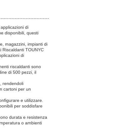
applicazioni di
e disponibili, questi
e, magazzini, impianti di
enti Riscaldanti TOUNYC
plicazioni di
enti riscaldanti sono
ine di 500 pezzi, il
e, rendendoli
in cartoni per un
onfigurare e utilizzare.
nibili per soddisfare
cono durata e resistenza
temperatura o ambienti