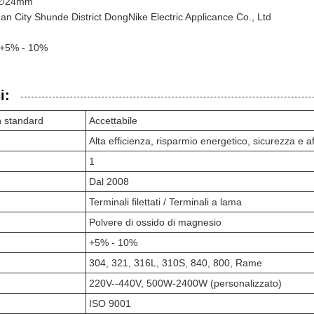
- ∅24mm
n City Shunde District DongNike Electric Applicance Co., Ltd
: +5% - 10%
i:
n standard
Accettabile
Alta efficienza, risparmio energetico, sicurezza e aff
1
Dal 2008
Terminali filettati / Terminali a lama
Polvere di ossido di magnesio
+5% - 10%
304, 321, 316L, 310S, 840, 800, Rame
220V--440V, 500W-2400W (personalizzato)
ISO 9001