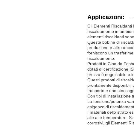
Applicazioni:
Gli Elementi Riscaldanti
riscaldamento in ambienti 
elementi riscaldanti sono 
Queste bobine di riscalda
produzione e altro ancora
forniscono un trasferimen
riscaldamento.
Prodotti in Cina da Fosh
dotati di certificazione 
prezzo è negoziabile e le
Questi prodotti di riscal
prontamente disponibili p
trasporto e uno stoccaggi
Con tipi di installazione 
La tensione/potenza var
esigenze di riscaldament
I materiali dello strato
alle alte temperature. Si
corrosivi, gli Elementi R