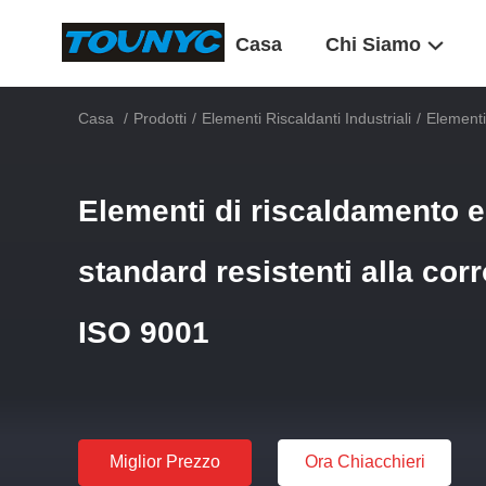
Casa
Chi Siamo
Casa
/
Prodotti
/
Elementi Riscaldanti Industriali
/
Elementi
Elementi di riscaldamento el
standard resistenti alla corr
ISO 9001
Miglior Prezzo
Ora Chiacchieri