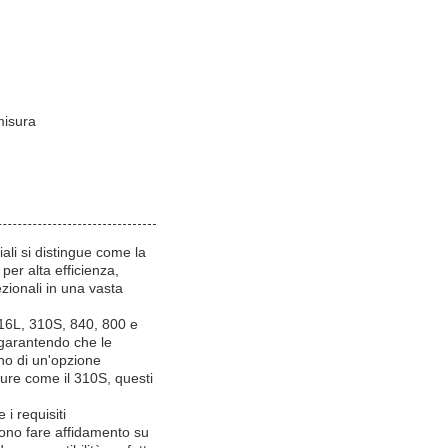
misura
iali si distingue come la
per alta efficienza,
ezionali in una vasta
 316L, 310S, 840, 800 e
 garantendo che le
no di un'opzione
ture come il 310S, questi
 i requisiti
sono fare affidamento su