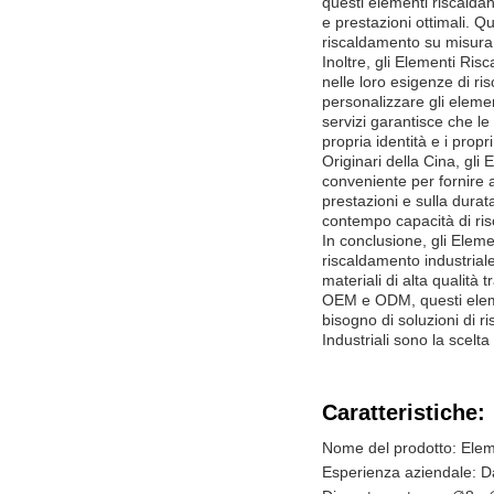
questi elementi riscaldan
e prestazioni ottimali. Q
riscaldamento su misura
Inoltre, gli Elementi Ris
nelle loro esigenze di r
personalizzare gli elemen
servizi garantisce che l
propria identità e i propr
Originari della Cina, gli
conveniente per fornire al
prestazioni e sulla durata
contempo capacità di ris
In conclusione, gli Eleme
riscaldamento industriale
materiali di alta qualità 
OEM e ODM, questi elemen
bisogno di soluzioni di r
Industriali sono la scelt
Caratteristiche:
Nome del prodotto: Eleme
Esperienza aziendale: D