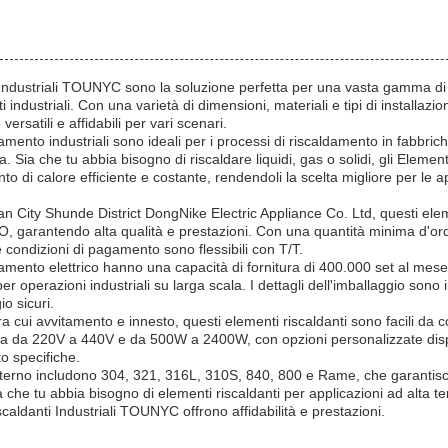
 Industriali TOUNYC sono la soluzione perfetta per una vasta gamma di 
industriali. Con una varietà di dimensioni, materiali e tipi di installazion
versatili e affidabili per vari scenari.
mento industriali sono ideali per i processi di riscaldamento in fabbrich
. Sia che tu abbia bisogno di riscaldare liquidi, gas o solidi, gli Elem
to di calore efficiente e costante, rendendoli la scelta migliore per le ap
an City Shunde District DongNike Electric Appliance Co. Ltd, questi elem
ISO, garantendo alta qualità e prestazioni. Con una quantità minima d'ord
 condizioni di pagamento sono flessibili con T/T.
damento elettrico hanno una capacità di fornitura di 400.000 set al mes
er operazioni industriali su larga scala. I dettagli dell'imballaggio sono 
o sicuri.
tra cui avvitamento e innesto, questi elementi riscaldanti sono facili da c
ia da 220V a 440V e da 500W a 2400W, con opzioni personalizzate dispo
o specifiche.
 esterno includono 304, 321, 316L, 310S, 840, 800 e Rame, che garantis
a che tu abbia bisogno di elementi riscaldanti per applicazioni ad alta 
iscaldanti Industriali TOUNYC offrono affidabilità e prestazioni.