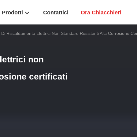
Prodotti
Contattici
Ora Chiacchieri
 Di Riscaldamento Elettrici Non Standard Resistenti Alla Corrosione Cer
ettrici non
osione certificati