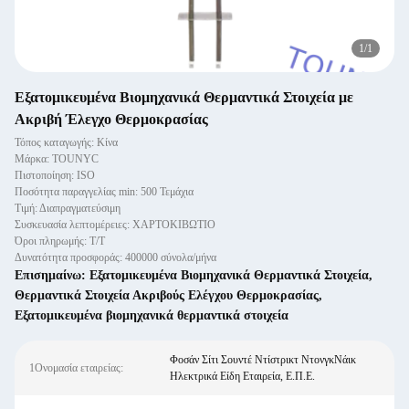
1
/
1
Εξατομικευμένα Βιομηχανικά Θερμαντικά Στοιχεία με
Ακριβή Έλεγχο Θερμοκρασίας
Τόπος καταγωγής: Κίνα
Μάρκα: TOUNYC
Πιστοποίηση: ISO
Ποσότητα παραγγελίας min: 500 Τεμάχια
Τιμή: Διαπραγματεύσιμη
Συσκευασία λεπτομέρειες: ΧΑΡΤΟΚΙΒΩΤΙΟ
Όροι πληρωμής: Τ/Τ
Δυνατότητα προσφοράς: 400000 σύνολα/μήνα
Επισημαίνω:
Εξατομικευμένα Βιομηχανικά Θερμαντικά Στοιχεία
,
Θερμαντικά Στοιχεία Ακριβούς Ελέγχου Θερμοκρασίας
,
Εξατομικευμένα βιομηχανικά θερμαντικά στοιχεία
Φοσάν Σίτι Σουντέ Ντίστρικτ ΝτονγκΝάικ
1Ονομασία εταιρείας:
Ηλεκτρικά Είδη Εταιρεία, Ε.Π.Ε.