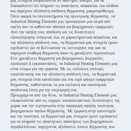
μας στοιχεία υποβάλλονται σε αυστηρές δοκιμές για να
διασφαλιστεί ότι πληρούν τις απαιτήσεις ασφαλείας του κλάδου
και παρέχουν αξιόπιστη απόδοση θέρμανσης μακροπρόθεσμα.
Όσον αφορά τα πλεονεκτήματα της ηλεκτρικής θέρμανσης, τα
Industrial Heating Elements μας προσφέρουν μια σειρά από
οφέλη που τα καθιστούν ιδανικά για βιομηχανικές εφαρμογές.
Από την υψηλή τους απόδοση και τις δυνατότητες
εξοικονόμησης ενέργειας έως τα χαρακτηριστικά ασφαλείας και
την αξιόπιστη απόδοσή τους, τα θερμαντικά μας στοιχεία έχουν
σχεδιαστεί για να βελτιώσουν τις λειτουργίες σας και να
παρέχουν σταθερή θέρμανση όπου τη χρειάζεστε περισσότερο.
Είτε χρειάζεστε θέρμανση για βιομηχανικές διεργασίες,
εξοπλισμό ή εγκαταστάσεις, τα Industrial Heating Elements μας
είναι έτοιμα για την εργασία. Με τις ευέλικτες επιλογές
εγκατάστασης και την αξιόπιστη απόδοσή τους, τα θερμαντικά
μας στοιχεία είναι κατάλληλα για ένα ευρύ φάσμα εφαρμογών
θέρμανσης, καθιστώντας τα μια ευέλικτη και οικονομικά
αποδοτική λύση για την επιχείρησή σας.
Προερχόμενα από την Κίνα, τα Industrial Heating Elements μας
επωφελούνται από τις ισχυρές κατασκευαστικές δυνατότητες της
χώρας και την τεχνογνωσία στην παραγωγή υψηλής ποιότητας
βιομηχανικών πηνίων θέρμανσης. Με έμφαση στην καινοτομία
και την ποιότητα, τα θερμαντικά μας στοιχεία έχουν σχεδιαστεί
για να πληρούν τις απαιτητικές απαιτήσεις των βιομηχανικών
περιβαλλόντων, παρέχοντας αξιόπιστες λύσεις θέρμανσης που