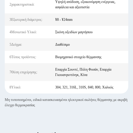
Υψηλή απόδοση, εξοικονόμηση ενέργειας,
2χαρακτηριστικά:
ασφάλεια και αξιοπιστία
3Εξωτερική διάμετρος:
¥8 - ¥24mm
4Μονωτικό Υλικό:
Σκόνη οξειδίων μαγνήσιου
5Δείγμα:
Διαθέσιμο
6Τύπος προϊόντος:
Βιομηχανικό στοιχείο θέρμανσης
Επαρχία Σουντέ, Πόλη Φοσάν, Επαρχία
7Θέση επιχείρησης:
Γκουανγκντόνγκ, Κίνα
8Υλικό:
304, 321, 316L, 310S, 840, 800, Χαλκός
Μη τυποποιημένοι, ειδικά κατασκευασμένοι ηλεκτρικοί σωλήνες θέρμανσης με ακριβή
έλεγχο θερμοκρασίας