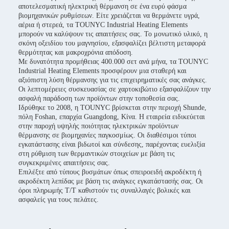
αποτελεσματική ηλεκτρική θέρμανση σε ένα ευρύ φάσμα
βιομηχανικών ρυθμίσεων. Είτε χρειάζεται να θερμάνετε υγρά,
αέρια ή στερεά, τα TOUNYC Industrial Heating Elements
μπορούν να καλύψουν τις απαιτήσεις σας. Το μονωτικό υλικό, η
σκόνη οξειδίου του μαγνησίου, εξασφαλίζει βέλτιστη μεταφορά
θερμότητας και μακροχρόνια απόδοση.
Με δυνατότητα προμήθειας 400.000 σετ ανά μήνα, τα TOUNYC
Industrial Heating Elements προσφέρουν μια σταθερή και
αξιόπιστη λύση θέρμανσης για τις επιχειρηματικές σας ανάγκες.
Οι λεπτομέρειες συσκευασίας σε χαρτοκιβώτιο εξασφαλίζουν την
ασφαλή παράδοση των προϊόντων στην τοποθεσία σας.
Ιδρύθηκε το 2008, η TOUNYC βρίσκεται στην περιοχή Shunde,
πόλη Foshan, επαρχία Guangdong, Κίνα. Η εταιρεία ειδικεύεται
στην παροχή υψηλής ποιότητας ηλεκτρικών προϊόντων
θέρμανσης σε βιομηχανίες παγκοσμίως. Οι διαθέσιμοι τύποι
εγκατάστασης είναι βιδωτοί και σύνδεσης, παρέχοντας ευελιξία
στη ρύθμιση των θερμαντικών στοιχείων με βάση τις
συγκεκριμένες απαιτήσεις σας.
Επιλέξτε από τύπους βυσμάτων όπως σπειροειδή ακροδέκτη ή
ακροδέκτη λεπίδας με βάση τις ανάγκες εγκατάστασής σας. Οι
όροι πληρωμής T/T καθιστούν τις συναλλαγές βολικές και
ασφαλείς για τους πελάτες.