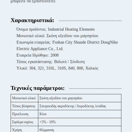
μπορείτε να εμπιστευτείτε.
Χαρακτηριστικά:
Όνομα προϊόντος: Industrial Heating Elements
Μονωτικό υλικό: Σκόνη οξειδίου του μαγνησίου
Επωνυμία εταιρείας: Foshan City Shunde District DongNike
Electric Appliance Co., Ltd.
Εταιρεία Ιδρύθηκε: 2008
Τύπος εγκατάστασης: Βιδωτό / Σύνδεση
Υλικό: 304, 321, 316L, 310S, 840, 800, Χαλκός
Τεχνικές παράμετροι:
Μονωτικό υλικό
Σκόνη οξειδίου του μαγνησίου
Τύπος βύσματος
Σπειροειδής ακροδέκτης / Ακροδέκτης λεπίδας
Προέλευση
Κίνα
Σφάλμα ισχύος
+5% - 10%
Χρήση
Θέρμανση