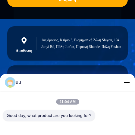
1ος όροφος, Κτίριο 3, Βιομηχανική Ζώνη Shiyou, 194
Junyi Rd, Πόλη Jun'an, Περιοχή Shunde, Πόλη Foshan
Διεύθυνση
uu
Hazel@electric-heatingelement.com
Ηλεκτρονικό
11:04 AM
Good day, what product are you looking for?
0086-13790098334
Τηλέφωνο