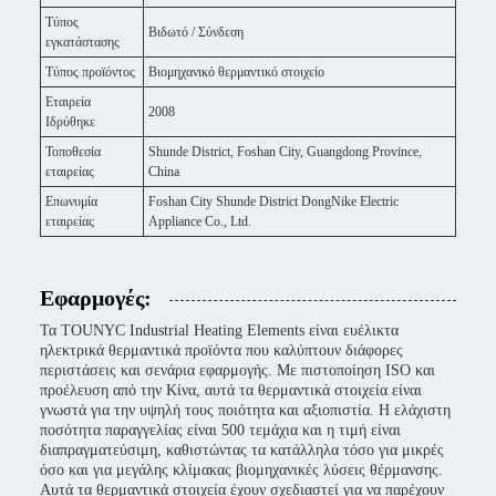
Τύπος
Βιδωτό / Σύνδεση
εγκατάστασης
Τύπος προϊόντος
Βιομηχανικό θερμαντικό στοιχείο
Εταιρεία
2008
Ιδρύθηκε
Τοποθεσία
Shunde District, Foshan City, Guangdong Province,
εταιρείας
China
Επωνυμία
Foshan City Shunde District DongNike Electric
εταιρείας
Appliance Co., Ltd.
Εφαρμογές:
Τα TOUNYC Industrial Heating Elements είναι ευέλικτα
ηλεκτρικά θερμαντικά προϊόντα που καλύπτουν διάφορες
περιστάσεις και σενάρια εφαρμογής. Με πιστοποίηση ISO και
προέλευση από την Κίνα, αυτά τα θερμαντικά στοιχεία είναι
γνωστά για την υψηλή τους ποιότητα και αξιοπιστία. Η ελάχιστη
ποσότητα παραγγελίας είναι 500 τεμάχια και η τιμή είναι
διαπραγματεύσιμη, καθιστώντας τα κατάλληλα τόσο για μικρές
όσο και για μεγάλης κλίμακας βιομηχανικές λύσεις θέρμανσης.
Αυτά τα θερμαντικά στοιχεία έχουν σχεδιαστεί για να παρέχουν