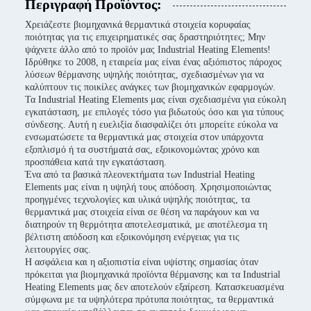
Περιγραφή Προϊόντος:
Χρειάζεστε βιομηχανικά θερμαντικά στοιχεία κορυφαίας
ποιότητας για τις επιχειρηματικές σας δραστηριότητες; Μην
ψάχνετε άλλο από το προϊόν μας Industrial Heating Elements!
Ιδρύθηκε το 2008, η εταιρεία μας είναι ένας αξιόπιστος πάροχος
λύσεων θέρμανσης υψηλής ποιότητας, σχεδιασμένων για να
καλύπτουν τις ποικίλες ανάγκες των βιομηχανικών εφαρμογών.
Τα Industrial Heating Elements μας είναι σχεδιασμένα για εύκολη
εγκατάσταση, με επιλογές τόσο για βιδωτούς όσο και για τύπους
σύνδεσης. Αυτή η ευελιξία διασφαλίζει ότι μπορείτε εύκολα να
ενσωματώσετε τα θερμαντικά μας στοιχεία στον υπάρχοντα
εξοπλισμό ή τα συστήματά σας, εξοικονομώντας χρόνο και
προσπάθεια κατά την εγκατάσταση.
Ένα από τα βασικά πλεονεκτήματα των Industrial Heating
Elements μας είναι η υψηλή τους απόδοση. Χρησιμοποιώντας
προηγμένες τεχνολογίες και υλικά υψηλής ποιότητας, τα
θερμαντικά μας στοιχεία είναι σε θέση να παράγουν και να
διατηρούν τη θερμότητα αποτελεσματικά, με αποτέλεσμα τη
βέλτιστη απόδοση και εξοικονόμηση ενέργειας για τις
λειτουργίες σας.
Η ασφάλεια και η αξιοπιστία είναι υψίστης σημασίας όταν
πρόκειται για βιομηχανικά προϊόντα θέρμανσης και τα Industrial
Heating Elements μας δεν αποτελούν εξαίρεση. Κατασκευασμένα
σύμφωνα με τα υψηλότερα πρότυπα ποιότητας, τα θερμαντικά