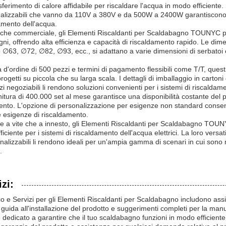
erimento di calore affidabile per riscaldare l'acqua in modo efficiente. 
alizzabili che vanno da 110V a 380V e da 500W a 2400W garantiscono l
damento dell'acqua.
e che commerciale, gli Elementi Riscaldanti per Scaldabagno TOUNYC po
bagni, offrendo alta efficienza e capacità di riscaldamento rapido. Le dim
 ∅63, ∅72, ∅82, ∅93, ecc., si adattano a varie dimensioni di serbatoi e 
d'ordine di 500 pezzi e termini di pagamento flessibili come T/T, questi
progetti su piccola che su larga scala. I dettagli di imballaggio in carto
i negoziabili li rendono soluzioni convenienti per i sistemi di riscaldam
ornitura di 400.000 set al mese garantisce una disponibilità costante del 
mento. L'opzione di personalizzazione per esigenze non standard consen
e esigenze di riscaldamento.
zione a vite che a innesto, gli Elementi Riscaldanti per Scaldabagno TOU
iciente per i sistemi di riscaldamento dell'acqua elettrici. La loro versatili
onalizzabili li rendono ideali per un'ampia gamma di scenari in cui son
.
zi:
co e Servizi per gli Elementi Riscaldanti per Scaldabagno includono ass
 guida all'installazione del prodotto e suggerimenti completi per la man
 è dedicato a garantire che il tuo scaldabagno funzioni in modo efficient