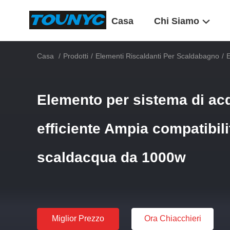
Casa
Chi Siamo
Casa
/
Prodotti
/
Elementi Riscaldanti Per Scaldabagno
/
E
Elemento per sistema di ac
efficiente Ampia compatibil
scaldacqua da 1000w
Miglior Prezzo
Ora Chiacchieri