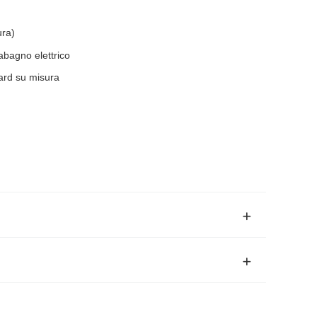
ra)
abagno elettrico
dard su misura