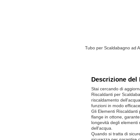
Tubo per Scaldabagno ad Am
Descrizione del 
Stai cercando di aggiorna
Riscaldanti per Scaldab
riscaldamento dell'acqua
funzioni in modo efficac
Gli Elementi Riscaldanti 
flange in ottone, garante
longevità degli elementi 
dell'acqua.
Quando si tratta di sicur
sicurezza per garantire c