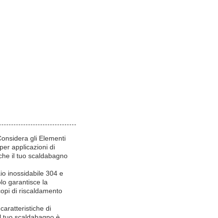
Considera gli Elementi
er applicazioni di
che il tuo scaldabagno
io inossidabile 304 e
lo garantisce la
copi di riscaldamento
caratteristiche di
il tuo scaldabagno è