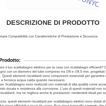
DESCRIZIONE DI PRODOTTO
pia Compatibilità con Caratteristiche di Prestazione e Sicurezza
Prodotto:
re il tuo scaldabagno elettrico per la casa con scaldabagni efficienti? 
agno con un diametro del tubo compreso tra ∅8 e ∅8,5 mm, progettati p
. Questi elementi riscaldanti sono componenti essenziali per garantire 
e e fornisca acqua calda quando necessario.
per Scaldabagno sono realizzati con materiali di alta qualità come accia
ndo durata e resistenza alla corrosione. L'uso di questi materiali non so
riscaldanti, ma ne migliora anche le prestazioni, rendendoli ideali per s
ezza, questi elementi riscaldanti per scaldabagno elettrici sono dotati di 
he siano affidabili e sicuri da usare. Puoi stare tranquillo sapendo che 