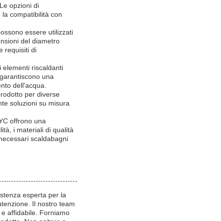
Le opzioni di
a compatibilità con
ssono essere utilizzati
ensioni del diametro
requisiti di
 elementi riscaldanti
ni garantiscono una
ento dell'acqua.
prodotto per diverse
te soluzioni su misura
NYC offrono una
tà, i materiali di qualità
o necessari scaldabagni
istenza esperta per la
utenzione. Il nostro team
e e affidabile. Forniamo