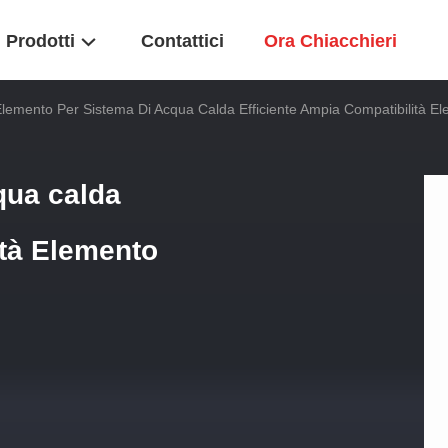
Prodotti
Contattici
Ora Chiacchieri
lemento Per Sistema Di Acqua Calda Efficiente Ampia Compatibilità 
qua calda
ità Elemento