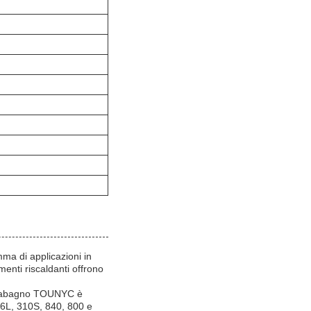
ma di applicazioni in
menti riscaldanti offrono
caldabagno TOUNYC è
316L, 310S, 840, 800 e