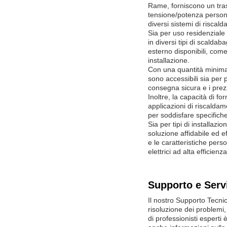
Rame, forniscono un trasf
tensione/potenza person
diversi sistemi di riscal
Sia per uso residenzial
in diversi tipi di scalda
esterno disponibili, come
installazione.
Con una quantità minima 
sono accessibili sia per 
consegna sicura e i prezz
Inoltre, la capacità di f
applicazioni di riscalda
per soddisfare specifich
Sia per tipi di installa
soluzione affidabile ed eff
e le caratteristiche pers
elettrici ad alta efficienza
Supporto e Servi
Il nostro Supporto Tecni
risoluzione dei problemi,
di professionisti esperti