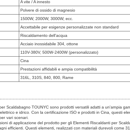
A vite / A innesto
Polvere di ossido di magnesio
1500W, 2000W, 3000W, ecc.
Accettabile per esigenze personalizzate non standard
Riscaldamento dell'acqua
Acciaio inossidabile 304, ottone
110V-380V, 500W-2400W (personalizzato)
Cina
Prestazioni affidabili e ampia compatibilità
316L, 310S, 840, 800, Rame
 per Scaldabagno TOUNYC sono prodotti versatili adatti a un'ampia gam
lettrico e idrico. Con la certificazione ISO e prodotti in Cina, questi ele
 per vari scenari.
asioni di applicazione del prodotto per gli Elementi Riscaldanti per S
bagni efficienti. Questi elementi, realizzati con materiali durevoli come 