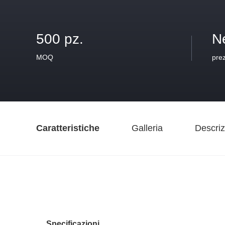
500 pz.
N
MOQ
pre
Caratteristiche
Galleria
Descriz
Specificazioni