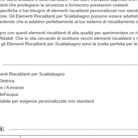
danti che privilegiano la sicurezza e forniscono prestazioni costanti.
specifiche o hai bisogno di elementi riscaldanti personalizzati non stand
ione. Gli Elementi Riscaldanti per Scaldabagno possono essere adattati 
antendo che si adattino perfettamente al tuo sistema di riscaldamento d
gno con questi elementi riscaldanti di alta qualità per sperimentare un 
ffidabili. Che tu stia cercando di sostituire vecchi elementi riscaldanti o 
 gli Elementi Riscaldanti per Scaldabagno sono la scelta perfetta per le
enti Riscaldanti per Scaldabagno
lettrica
te / A innesto
dell'acqua
tabile per esigenze personalizzate non standard
i: