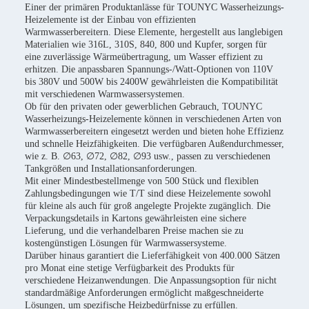
Einer der primären Produktanlässe für TOUNYC Wasserheizungs-
Heizelemente ist der Einbau von effizienten
Warmwasserbereitern. Diese Elemente, hergestellt aus langlebigen
Materialien wie 316L, 310S, 840, 800 und Kupfer, sorgen für
eine zuverlässige Wärmeübertragung, um Wasser effizient zu
erhitzen. Die anpassbaren Spannungs-/Watt-Optionen von 110V
bis 380V und 500W bis 2400W gewährleisten die Kompatibilität
mit verschiedenen Warmwassersystemen.
Ob für den privaten oder gewerblichen Gebrauch, TOUNYC
Wasserheizungs-Heizelemente können in verschiedenen Arten von
Warmwasserbereitern eingesetzt werden und bieten hohe Effizienz
und schnelle Heizfähigkeiten. Die verfügbaren Außendurchmesser,
wie z. B. ∅63, ∅72, ∅82, ∅93 usw., passen zu verschiedenen
Tankgrößen und Installationsanforderungen.
Mit einer Mindestbestellmenge von 500 Stück und flexiblen
Zahlungsbedingungen wie T/T sind diese Heizelemente sowohl
für kleine als auch für groß angelegte Projekte zugänglich. Die
Verpackungsdetails in Kartons gewährleisten eine sichere
Lieferung, und die verhandelbaren Preise machen sie zu
kostengünstigen Lösungen für Warmwassersysteme.
Darüber hinaus garantiert die Lieferfähigkeit von 400.000 Sätzen
pro Monat eine stetige Verfügbarkeit des Produkts für
verschiedene Heizanwendungen. Die Anpassungsoption für nicht
standardmäßige Anforderungen ermöglicht maßgeschneiderte
Lösungen, um spezifische Heizbedürfnisse zu erfüllen.