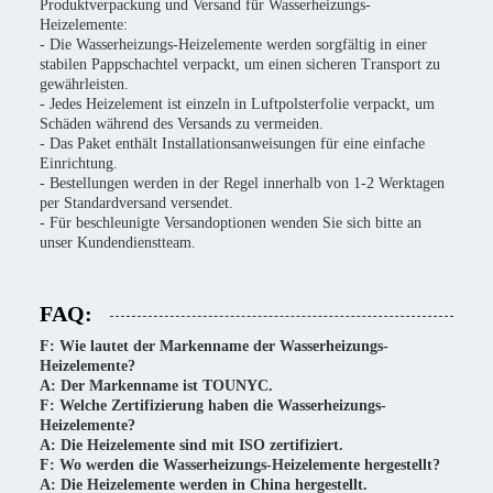
Produktverpackung und Versand für Wasserheizungs-
Heizelemente:
- Die Wasserheizungs-Heizelemente werden sorgfältig in einer
stabilen Pappschachtel verpackt, um einen sicheren Transport zu
gewährleisten.
- Jedes Heizelement ist einzeln in Luftpolsterfolie verpackt, um
Schäden während des Versands zu vermeiden.
- Das Paket enthält Installationsanweisungen für eine einfache
Einrichtung.
- Bestellungen werden in der Regel innerhalb von 1-2 Werktagen
per Standardversand versendet.
- Für beschleunigte Versandoptionen wenden Sie sich bitte an
unser Kundendienstteam.
FAQ:
F: Wie lautet der Markenname der Wasserheizungs-
Heizelemente?
A: Der Markenname ist TOUNYC.
F: Welche Zertifizierung haben die Wasserheizungs-
Heizelemente?
A: Die Heizelemente sind mit ISO zertifiziert.
F: Wo werden die Wasserheizungs-Heizelemente hergestellt?
A: Die Heizelemente werden in China hergestellt.