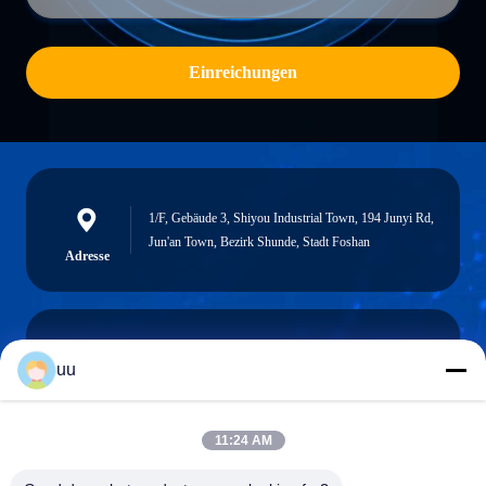
Einreichungen
1/F, Gebäude 3, Shiyou Industrial Town, 194 Junyi Rd,
Jun'an Town, Bezirk Shunde, Stadt Foshan
Adresse
uu
Hazel@electric-heatingelement.com
E-Mail-Adresse
11:24 AM