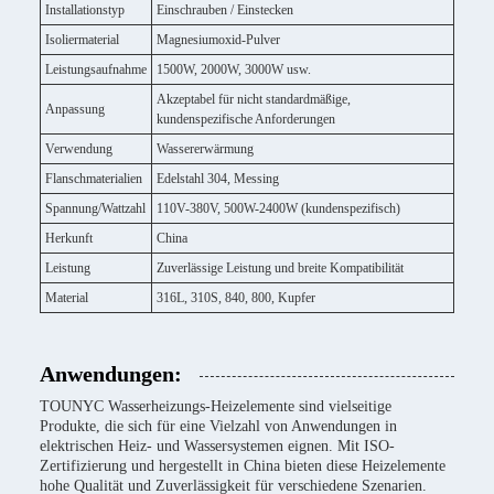
Installationstyp
Einschrauben / Einstecken
Isoliermaterial
Magnesiumoxid-Pulver
Leistungsaufnahme
1500W, 2000W, 3000W usw.
Akzeptabel für nicht standardmäßige,
Anpassung
kundenspezifische Anforderungen
Verwendung
Wassererwärmung
Flanschmaterialien
Edelstahl 304, Messing
Spannung/Wattzahl
110V-380V, 500W-2400W (kundenspezifisch)
Herkunft
China
Leistung
Zuverlässige Leistung und breite Kompatibilität
Material
316L, 310S, 840, 800, Kupfer
Anwendungen:
TOUNYC Wasserheizungs-Heizelemente sind vielseitige
Produkte, die sich für eine Vielzahl von Anwendungen in
elektrischen Heiz- und Wassersystemen eignen. Mit ISO-
Zertifizierung und hergestellt in China bieten diese Heizelemente
hohe Qualität und Zuverlässigkeit für verschiedene Szenarien.