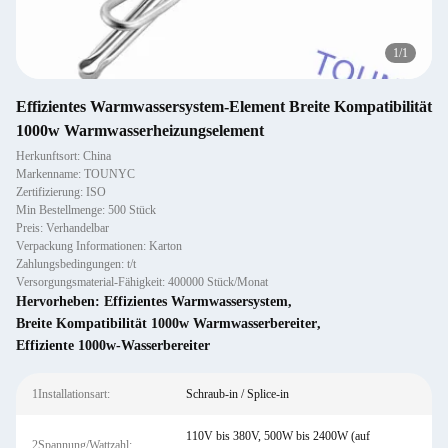
1
/
1
Effizientes Warmwassersystem-Element Breite Kompatibilität
1000w Warmwasserheizungselement
Herkunftsort: China
Markenname: TOUNYC
Zertifizierung: ISO
Min Bestellmenge: 500 Stück
Preis: Verhandelbar
Verpackung Informationen: Karton
Zahlungsbedingungen: t/t
Versorgungsmaterial-Fähigkeit: 400000 Stück/Monat
Hervorheben:
Effizientes Warmwassersystem
,
Breite Kompatibilität 1000w Warmwasserbereiter
,
Effiziente 1000w-Wasserbereiter
1Installationsart:
Schraub-in / Splice-in
110V bis 380V, 500W bis 2400W (auf
2Spannung/Wattzahl: