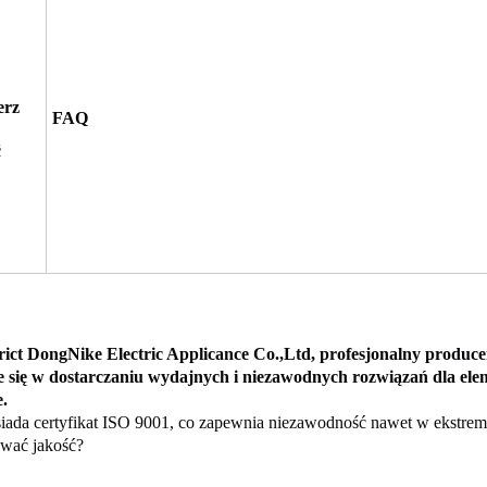
erz
FAQ
ć
ict DongNike Electric Applicance Co.,Ltd, profesjonalny produc
je się w dostarczaniu wydajnych i niezawodnych rozwiązań dla el
e.
iada certyfikat ISO 9001, co zapewnia niezawodność nawet w ekstre
wać jakość?