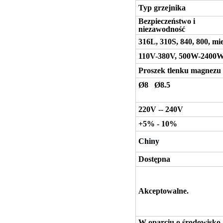
Typ grzejnika
Bezpieczeństwo i
niezawodność
316L, 310S, 840, 800, mi
110V-380V, 500W-2400W
Proszek tlenku magnezu
Ø8 Ø8.5
220V -- 240V
+5% - 10%
Chiny
Dostępna
Akceptowalne.
W oparciu o środowisko