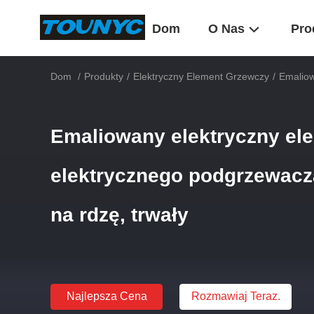
Dom
O Nas
Pro
Dom
/
Produkty
/
Elektryczny Element Grzewczy
/
Emaliow
Emaliowany elektryczny ele
elektrycznego podgrzewacz
na rdzę, trwały
Najlepsza Cena
Rozmawiaj Teraz.