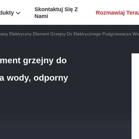
Skontaktuj Się Z
dukty
Rozmawiaj Tera
Nami
any Elektryczny Element Grzejny Do Elektrycznego Podgrzewacza Wo
ment grzejny do
a wody, odporny