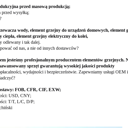
dukcyjna przed masową produkcją;
a przed wysyłką;
?
rzewacza wody, element grzejny do urządzeń domowych, element 
ciepła, element grzejny elektryczny do kolei,
 odlewany i tak dalej.
pować od nas, a nie od innych dostawców?
iem jesteśmy profesjonalnym producentem elementów grzejnych. 
awansowany sprzęt gwarantują wysokiej jakości produkty
opłacalności, wydajności i bezpieczeństwie. Zapewniamy usługi OEM
iadczyć?
ostawy: FOB, CFR, CIF, EXW;
ności: USD, CNY;
ści: T/T, L/C, D/P;
chiński