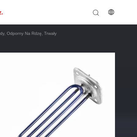
z.
dy, Odporny Na Rdzę, Trwały