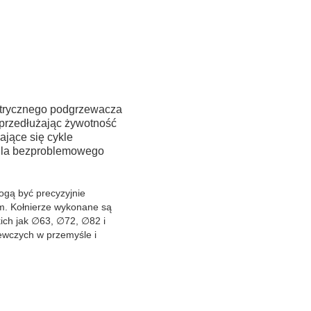
ktrycznego podgrzewacza
 przedłużając żywotność
ające się cykle
 dla bezproblemowego
ogą być precyzyjnie
m. Kołnierze wykonane są
kich jak ∅63, ∅72, ∅82 i
ewczych w przemyśle i