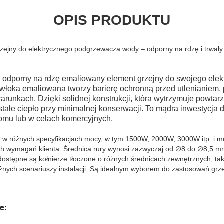
OPIS PRODUKTU
ejny do elektrycznego podgrzewacza wody – odporny na rdzę i trwały
, odporny na rdzę emaliowany element grzejny do swojego ele
włoka emaliowana tworzy barierę ochronną przed utlenianiem,
runkach. Dzięki solidnej konstrukcji, która wytrzymuje powtarz
tałe ciepło przy minimalnej konserwacji. To mądra inwestycja
mu lub w celach komercyjnych.
e w różnych specyfikacjach mocy, w tym 1500W, 2000W, 3000W itp. i m
h wymagań klienta. Średnica rury wynosi zazwyczaj od ∅8 do ∅8,5 m
 dostępne są kołnierze tłoczone o różnych średnicach zewnętrznych, ta
óżnych scenariuszy instalacji. Są idealnym wyborem do zastosowań grz
.
e: