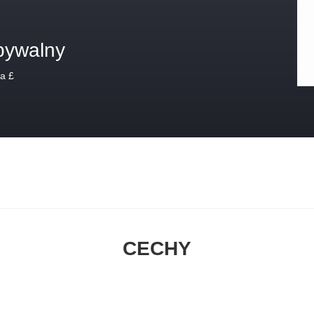
bywalny
a £
CECHY