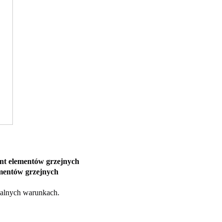
ent elementów grzejnych
ementów grzejnych
malnych warunkach.