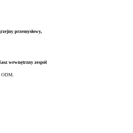
grzejny przemysłowy,
Nasz wewnętrzny zespół
 i ODM.