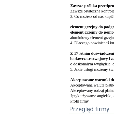
Zawsze próbka przedpro
Zawsze ostateczna kontrol
3. Co możesz od nas kupić
element grzejny do podg
element grzejny do pompy 
aluminiowy element grzejny
4. Dlaczego powinieneś ku
Z 17-letnim doświadczen
badawczo-rozwojowy i za
o doskonałym wyglądzie, 
5. Jakie usługi możemy św
Akceptowane warunki d
Akceptowana waluta płat
Akceptowany rodzaj płatno
Język używany: angielski, 
Profil firmy
Przegląd firmy