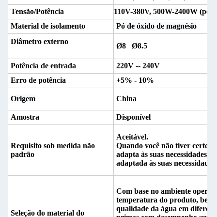
Tensão/Potência
110V-380V, 500W-2400W (
pers
Material de isolamento
Pó de óxido de magnésio
Diâmetro externo
Ø8 Ø8.5
Potência de entrada
220V -- 240V
Erro de potência
+5% - 10%
Origem
China
Amostra
Disponível
Aceitável.
Requisito sob medida não
Quando você não tiver certeza
padrão
adapta às suas necessidades, 
adaptada às suas necessidades.
Com base no ambiente operacio
temperatura do produto, bem 
qualidade da água em diferente
Seleção do material do