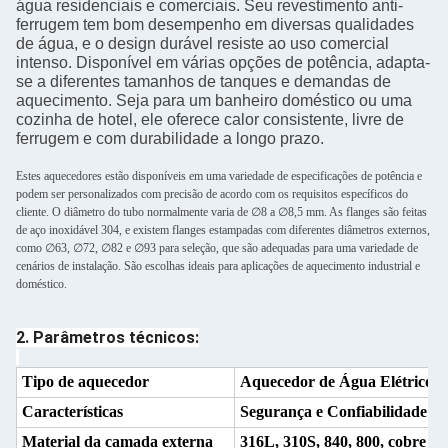
água residenciais e comerciais. Seu revestimento anti-
ferrugem tem bom desempenho em diversas qualidades
de água, e o design durável resiste ao uso comercial
intenso. Disponível em várias opções de potência, adapta-
se a diferentes tamanhos de tanques e demandas de
aquecimento. Seja para um banheiro doméstico ou uma
cozinha de hotel, ele oferece calor consistente, livre de
ferrugem e com durabilidade a longo prazo.
Estes aquecedores estão disponíveis em uma variedade de especificações de potência e
podem ser personalizados com precisão de acordo com os requisitos específicos do
cliente. O diâmetro do tubo normalmente varia de ∅8 a ∅8,5 mm. As flanges são feitas
de aço inoxidável 304, e existem flanges estampadas com diferentes diâmetros externos,
como ∅63, ∅72, ∅82 e ∅93 para seleção, que são adequadas para uma variedade de
cenários de instalação. São escolhas ideais para aplicações de aquecimento industrial e
doméstico.
2. Parâmetros técnicos:
Tipo de aquecedor
Aquecedor de Água Elétrico
Características
Segurança e Confiabilidade
Material da camada externa
316L, 310S, 840, 800, cobre