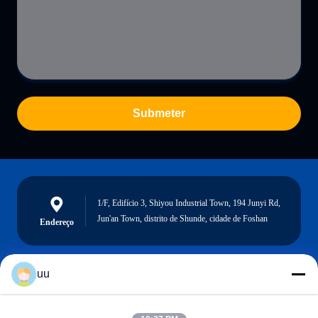
Submeter
1/F, Edifício 3, Shiyou Industrial Town, 194 Junyi Rd,
Jun'an Town, distrito de Shunde, cidade de Foshan
Endereço
uu
Hazel@electric-heatingelement.com
E-mail