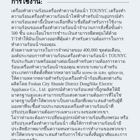
การใช้งาน:
เครื่องทําความร้อนเครื่องทําความร้อนน้ํา TOUNYC เครื่องทํา
ความร้อนเครื่องทําความร้อนน้ําไฟฟ้าสําหรับบ้านอุปกรณ์ทํา
ความร้อนเหล่านี้เป็นทางเลือกที่น่าเชื่อถือสําหรับการใช้งาน
ความร้อนของเครื่องทําความร้อนน้ําจํานวนการสั่งซื้อขั้นต่ํา
500 ชิ้น และเงื่อนไขการชําระเงินสามารถยืดหยุ่นได้ด้วย
T/Tทําให้มันเป็นทางออกที่คุ้มค่า สําหรับความต้องการในการ
ทําความร้อนน้ําของคุณ.
ด้วยความสามารถในการจําหน่ายของ 400,000 ชุดต่อเดือน,
องค์ประกอบการทําความร้อนเครื่องทําความร้อนน้ํา TOUNYC
รับประกันความพร้อมอย่างต่อเนื่องสําหรับความต้องการความ
ร้อนเครื่องทําความร้อนน้ําของคุณ.พวกเขาเหมาะสําหรับ
ประเภทการติดตั้งที่หลากหลายรวมถึง screw-in และ splice-in,
ให้ความหลากหลายสําหรับรุ่นเครื่องทําน้ําร้อนที่แตกต่างกัน
ผลิตโดย Foshan City Shunde District DongNike Electric
Appliance Co., Ltd. อุปกรณ์ทําความร้อนเหล่านี้ถูกผลิตให้มี
มาตรฐานสูงและสามารถปรับแต่งตามความต้องการที่ไม่ใช่
มาตรฐานนี้ทําให้พวกเขาเป็นทางเลือกที่เหมาะสมสําหรับผู้ที่
มองหาที่จะซื้อส่วนประกอบของเครื่องทําความร้อนน้ําที่
ปรับปรุงเพื่อความต้องการเฉพาะเจาะจงของพวกเขา.
ไม่ว่าท่านจะต้องการเปลี่ยนอุปกรณ์ทําความร้อนที่บกพร่อง หรือ
ปรับปรุงเครื่องทําความร้อนน้ํา เพื่อให้การทําความร้อนน้ํามี
ประสิทธิภาพมากขึ้นความทนทานและการทํางานของพวกเขา
ทําให้พวกเขาเหมาะสมสําหรับการใช้งานทั้งที่อยู่อาศัยและการ