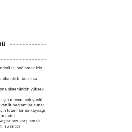
pü
verimli ısı sağlamak için
eri'dir.5, belirli su
tma sisteminizin yüksek
ri için mevcut çok yönlü
üvenilir bağlantılar sunar.
çin tutarlı bir ısı kaynağı
nı tadın.
yaçlarınızı karşılamak
i su ısıtıcı