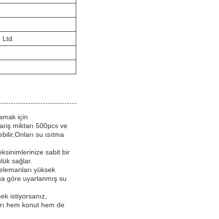
 Ltd.
lamak için
pariş miktarı 500pcs ve
bilir,Onları su ısıtma
sinimlerinize sabit bir
ülük sağlar.
 elemanları yüksek
rına göre uyarlanmış su
ek istiyorsanız,
ları hem konut hem de