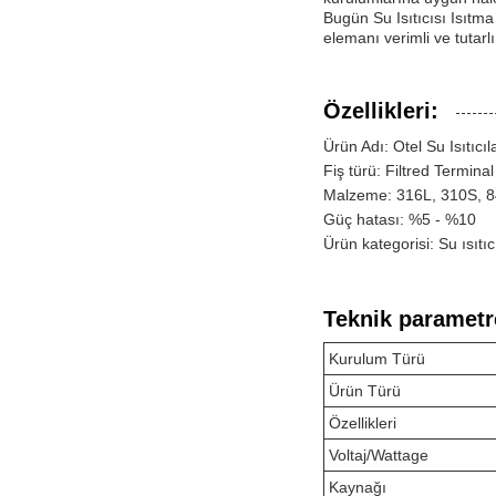
Bugün Su Isıtıcısı Isıtma
elemanı verimli ve tutarlı 
Özellikleri:
Ürün Adı: Otel Su Isıtıcı
Fiş türü: Filtred Termina
Malzeme: 316L, 310S, 84
Güç hatası: %5 - %10
Ürün kategorisi: Su ısıtıc
Teknik parametr
Kurulum Türü
Ürün Türü
Özellikleri
Voltaj/Wattage
Kaynağı