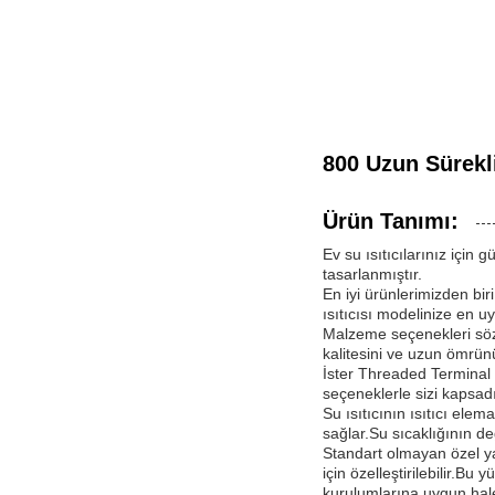
800 Uzun Sürekli
Ürün Tanımı:
Ev su ısıtıcılarınız için 
tasarlanmıştır.
En iyi ürünlerimizden bir
ısıtıcısı modelinize en u
Malzeme seçenekleri söz 
kalitesini ve uzun ömrü
İster Threaded Terminal v
seçeneklerle sizi kapsadık.
Su ısıtıcının ısıtıcı elema
sağlar.Su sıcaklığının de
Standart olmayan özel yap
için özelleştirilebilir.Bu
kurulumlarına uygun hale