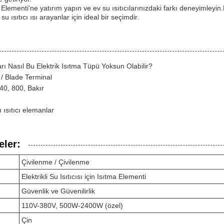
 Elementi'ne yatırım yapın ve ev su ısıtıcılarınızdaki farkı deneyimleyin.B
su ısıtıcı ısı arayanlar için ideal bir seçimdir.
ları Nasıl Bu Elektrik Isıtma Tüpü Yoksun Olabilir?
l / Blade Terminal
0, 800, Bakır
ı ısıtıcı elemanlar
eler:
Çivilenme / Çivilenme
Elektrikli Su Isıtıcısı için Isıtma Elementi
Güvenlik ve Güvenilirlik
110V-380V, 500W-2400W (özel)
Çin