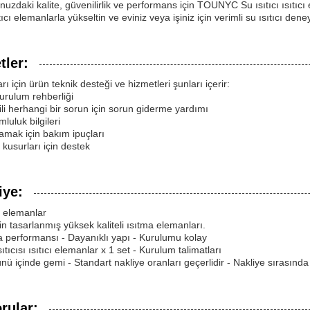
munuzdaki kalite, güvenilirlik ve performans için TOUNYC Su ısıtıcı ısıtıc
sıtıcı elemanlarla yükseltin ve eviniz veya işiniz için verimli su ısıtıcı den
tler:
rı için ürün teknik desteği ve hizmetleri şunları içerir:
kurulum rehberliği
lgili herhangi bir sorun için sorun giderme yardımı
mluluk bilgileri
lamak için bakım ipuçları
n kusurları için destek
iye:
cı elemanlar
çin tasarlanmış yüksek kaliteli ısıtma elemanları.
tma performansı - Dayanıklı yapı - Kurulumu kolay
sıtıcısı ısıtıcı elemanlar x 1 set - Kurulum talimatları
günü içinde gemi - Standart nakliye oranları geçerlidir - Nakliye sırasında
rular: