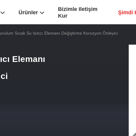
Bizimle Iletişim
Ürünler
Şimdi 
Kur
urulum Sıcak Su Isıtıcı Elemanı Değiştirme Korozyon Önleyici
ıcı Elemanı
ci