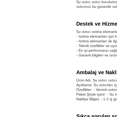
Su ısıtıcı ısıtıcı kurulu
ısıtıcınızı bu güvenilir ı
Destek ve Hizme
Su ısıtıcı ısıtma elemanla
- Isıtma elemanları için 
- Isıtma elemanları ile i
- Teknik özellikler ve uyu
- En iyi performansı sağ
- Garanti bilgileri ve ürü
Ambalaj ve Nakl
Ürün Adı: Su ısıtıcı ısıtı
Açıklama: Su ısıtıcıları i
Özellikler: - Verimli ısı
Paket Şöyle içerir: - Su I
Nakliye Bilgisi: - 1-2 iş 
Sıkça sorulan so