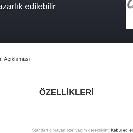
zarlık edilebilir
n Açıklaması
ÖZELLIKLERI
Standart olmayan özel yapım gereksinim:
Kabul edilebi