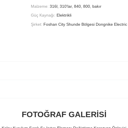
Malzeme:
316l, 310'lar, 840, 800, bakır
Güç Kaynağı:
Elektrikli
Şirket:
Foshan City Shunde Bölgesi Dongnike Electric 
FOTOĞRAF GALERISI
Kolay Kurulum Sıcak Su Isıtıcı Elemanı Değiştirme Korozyon Önleyici