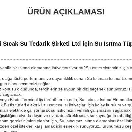
ÜRÜN AÇIKLAMASI
 Sıcak Su Tedarik Şirketi Ltd için Su Isıtma Tü
güvenilir bir ısıtma elemanına ihtiyacınız var mı?Su ısıtıcı sisteminiz için 
i, olağanüstü performans ve dayanıklılık sunan Su Isıtması Isıtma Elementl
ygun olanı seçmenizi sağlar.
konusu olduğunda, tercihlerinize uygun bir dizi seçenek sunuyoruz.ısı
nü sağlamak.
eya Blade Terminal fiş türünü tercih edin, Su Isıtıcısı Isıtma Elementle
Bu fiş türleri elektrikli su ısıtıcısı ısı ihtiyaçları için kolay kurulum ve g
nları elektrikle çalıştırılarak su ısıtıcınızın verimli çalışmasını sağlamak i
ğişikliğine elveda deyin ve evinizde sürekli sıcak su kaynağının rahatlığı
ım gereksinimleri olanlar için, Su Isıtıcımız ısıtma elemanları özel ihti
 yüzden özel istekleri karşılamak için esneklik sunuyoruz., ürünümüzü çeşitl
 getiriyor.