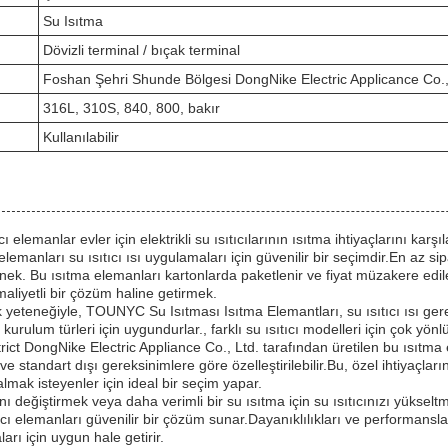
Su Isıtma
Dövizli terminal / bıçak terminal
Foshan Şehri Shunde Bölgesi DongNike Electric Applicance Co.,
316L, 310S, 840, 800, bakır
Kullanılabilir
ı elemanlar evler için elektrikli su ısıtıcılarının ısıtma ihtiyaçlarını karşı
elemanları su ısıtıcı ısı uygulamaları için güvenilir bir seçimdir.En az si
nek. Bu ısıtma elemanları kartonlarda paketlenir ve fiyat müzakere edile
 maliyetli bir çözüm haline getirmek.
yeteneğiyle, TOUNYC Su Isıtması Isıtma Elemantları, su ısıtıcı ısı gerek
tli kurulum türleri için uygundurlar., farklı su ısıtıcı modelleri için çok yönl
ict DongNike Electric Appliance Co., Ltd. tarafından üretilen bu ısıtma
 ve standart dışı gereksinimlere göre özelleştirilebilir.Bu, özel ihtiyaçla
n almak isteyenler için ideal bir seçim yapar.
nı değiştirmek veya daha verimli bir su ısıtma için su ısıtıcınızı yükseltm
ıcı elemanları güvenilir bir çözüm sunar.Dayanıklılıkları ve performans
arı için uygun hale getirir.