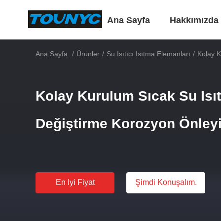
Ana Sayfa
Hakkımızda
Ana Sayfa
/
Ürünler
/
Su Isıtıcı Isıtma Elemanları
/
Kolay K
Kolay Kurulum Sıcak Su Isıt
Değiştirme Korozyon Önleyi
En Iyi Fiyat
Şimdi Konuşalım.