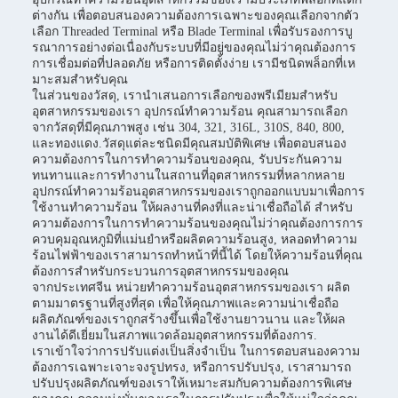
ต่างกัน เพื่อตอบสนองความต้องการเฉพาะของคุณเลือกจากตัว
เลือก Threaded Terminal หรือ Blade Terminal เพื่อรับรองการบู
รณาการอย่างต่อเนื่องกับระบบที่มีอยู่ของคุณไม่ว่าคุณต้องการ
การเชื่อมต่อที่ปลอดภัย หรือการติดตั้งง่าย เรามีชนิดพล็อกที่เห
มาะสมสําหรับคุณ
ในส่วนของวัสดุ, เรานําเสนอการเลือกของพรีเมียมสําหรับ
อุตสาหกรรมของเรา อุปกรณ์ทําความร้อน คุณสามารถเลือก
จากวัสดุที่มีคุณภาพสูง เช่น 304, 321, 316L, 310S, 840, 800,
และทองแดง.วัสดุแต่ละชนิดมีคุณสมบัติพิเศษ เพื่อตอบสนอง
ความต้องการในการทําความร้อนของคุณ, รับประกันความ
ทนทานและการทํางานในสถานที่อุตสาหกรรมที่หลากหลาย
อุปกรณ์ทําความร้อนอุตสาหกรรมของเราถูกออกแบบมาเพื่อการ
ใช้งานทําความร้อน ให้ผลงานที่คงที่และน่าเชื่อถือได้ สําหรับ
ความต้องการในการทําความร้อนของคุณไม่ว่าคุณต้องการการ
ควบคุมอุณหภูมิที่แม่นยําหรือผลิตความร้อนสูง, หลอดทําความ
ร้อนไฟฟ้าของเราสามารถทําหน้าที่นี้ได้ โดยให้ความร้อนที่คุณ
ต้องการสําหรับกระบวนการอุตสาหกรรมของคุณ
จากประเทศจีน หน่วยทําความร้อนอุตสาหกรรมของเรา ผลิต
ตามมาตรฐานที่สูงที่สุด เพื่อให้คุณภาพและความน่าเชื่อถือ
ผลิตภัณฑ์ของเราถูกสร้างขึ้นเพื่อใช้งานยาวนาน และให้ผล
งานได้ดีเยี่ยมในสภาพแวดล้อมอุตสาหกรรมที่ต้องการ.
เราเข้าใจว่าการปรับแต่งเป็นสิ่งจําเป็น ในการตอบสนองความ
ต้องการเฉพาะเจาะจงรูปทรง, หรือการปรับปรุง, เราสามารถ
ปรับปรุงผลิตภัณฑ์ของเราให้เหมาะสมกับความต้องการพิเศษ