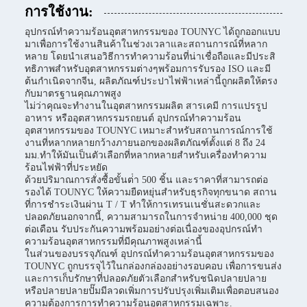
การใช้งาน:
อุปกรณ์ทําความร้อนอุตสาหกรรมของ TOUNYC ได้ถูกออกแบบ
มาเพื่อการใช้งานสินค้าในช่วงเวลาและสถานการณ์ที่หลาก
หลาย โดยนําเสนอวิธีการทําความร้อนที่น่าเชื่อถือและมีประสิ
ทธิภาพสําหรับอุตสาหกรรมต่างๆพร้อมการรับรอง ISO และมี
ต้นกําเนิดจากจีน, ผลิตภัณฑ์ประปาไฟฟ้าเหล่านี้ถูกผลิตให้ตรง
กับมาตรฐานคุณภาพสูง
ไม่ว่าคุณจะทํางานในอุตสาหกรรมผลิต สารเคมี การแปรรูป
อาหาร หรืออุตสาหกรรมรถยนต์ อุปกรณ์ทําความร้อน
อุตสาหกรรมของ TOUNYC เหมาะสําหรับสถานการณ์การใช้
งานที่หลากหลายกว้างภายนอกของผลิตภัณฑ์ตั้งแต่ 8 ถึง 24
มม.ทําให้มันเป็นตัวเลือกที่หลากหลายสําหรับเครื่องทําความ
ร้อนไฟฟ้าที่ประหยัด
ด้วยปริมาณการสั่งซื้อขั้นต่ํา 500 ชิ้น และราคาที่สามารถต่อ
รองได้ TOUNYC ให้ความยืดหยุ่นสําหรับธุรกิจทุกขนาด สถาน
ที่การชําระเงินผ่าน T / T ทําให้การเทรนเนชั่นสะดวกและ
ปลอดภัยนอกจากนี้, ความสามารถในการจําหน่าย 400,000 ชุด
ต่อเดือน รับประกันความพร้อมอย่างต่อเนื่องของอุปกรณ์ทํา
ความร้อนอุตสาหกรรมที่มีคุณภาพสูงเหล่านี้
ในส่วนของบรรจุภัณฑ์ อุปกรณ์ทําความร้อนอุตสาหกรรมของ
TOUNYC ถูกบรรจุไว้ในกล่องกล่องอย่างรอบคอบ เพื่อการขนส่ง
และการเก็บรักษาที่ปลอดภัยตัวเลือกสําหรับชนิดปลายปลาย
หรือปลายปลายปั๊มมีลวดเพิ่มการปรับปรุงเพิ่มเติมเพื่อตอบสนอง
ความต้องการการทําความร้อนอุตสาหกรรมเฉพาะ.