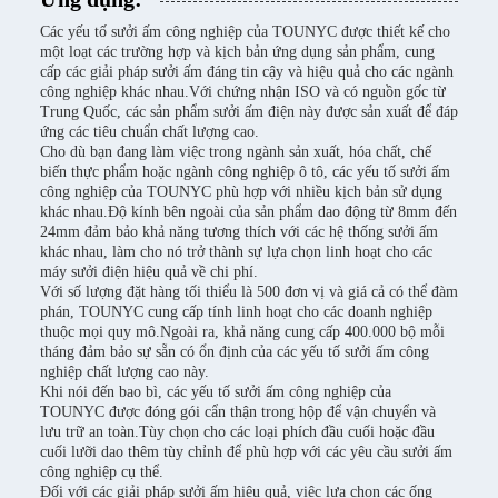
Các yếu tố sưởi ấm công nghiệp của TOUNYC được thiết kế cho
một loạt các trường hợp và kịch bản ứng dụng sản phẩm, cung
cấp các giải pháp sưởi ấm đáng tin cậy và hiệu quả cho các ngành
công nghiệp khác nhau.Với chứng nhận ISO và có nguồn gốc từ
Trung Quốc, các sản phẩm sưởi ấm điện này được sản xuất để đáp
ứng các tiêu chuẩn chất lượng cao.
Cho dù bạn đang làm việc trong ngành sản xuất, hóa chất, chế
biến thực phẩm hoặc ngành công nghiệp ô tô, các yếu tố sưởi ấm
công nghiệp của TOUNYC phù hợp với nhiều kịch bản sử dụng
khác nhau.Độ kính bên ngoài của sản phẩm dao động từ 8mm đến
24mm đảm bảo khả năng tương thích với các hệ thống sưởi ấm
khác nhau, làm cho nó trở thành sự lựa chọn linh hoạt cho các
máy sưởi điện hiệu quả về chi phí.
Với số lượng đặt hàng tối thiểu là 500 đơn vị và giá cả có thể đàm
phán, TOUNYC cung cấp tính linh hoạt cho các doanh nghiệp
thuộc mọi quy mô.Ngoài ra, khả năng cung cấp 400.000 bộ mỗi
tháng đảm bảo sự sẵn có ổn định của các yếu tố sưởi ấm công
nghiệp chất lượng cao này.
Khi nói đến bao bì, các yếu tố sưởi ấm công nghiệp của
TOUNYC được đóng gói cẩn thận trong hộp để vận chuyển và
lưu trữ an toàn.Tùy chọn cho các loại phích đầu cuối hoặc đầu
cuối lưỡi dao thêm tùy chỉnh để phù hợp với các yêu cầu sưởi ấm
công nghiệp cụ thể.
Đối với các giải pháp sưởi ấm hiệu quả, việc lựa chọn các ống