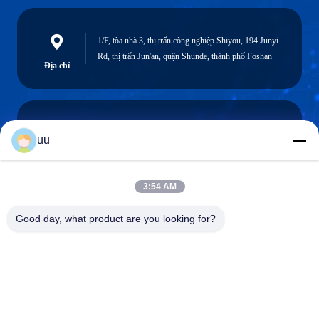
1/F, tòa nhà 3, thị trấn công nghiệp Shiyou, 194 Junyi
Rd, thị trấn Jun'an, quận Shunde, thành phố Foshan
Địa chỉ
uu
Hazel@electric-heatingelement.com
Email
3:54 AM
Good day, what product are you looking for?
0086-13790098334
Điện thoại