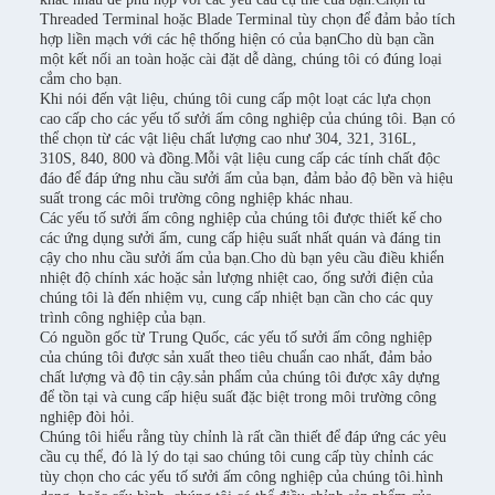
Threaded Terminal hoặc Blade Terminal tùy chọn để đảm bảo tích
hợp liền mạch với các hệ thống hiện có của bạnCho dù bạn cần
một kết nối an toàn hoặc cài đặt dễ dàng, chúng tôi có đúng loại
cắm cho bạn.
Khi nói đến vật liệu, chúng tôi cung cấp một loạt các lựa chọn
cao cấp cho các yếu tố sưởi ấm công nghiệp của chúng tôi. Bạn có
thể chọn từ các vật liệu chất lượng cao như 304, 321, 316L,
310S, 840, 800 và đồng.Mỗi vật liệu cung cấp các tính chất độc
đáo để đáp ứng nhu cầu sưởi ấm của bạn, đảm bảo độ bền và hiệu
suất trong các môi trường công nghiệp khác nhau.
Các yếu tố sưởi ấm công nghiệp của chúng tôi được thiết kế cho
các ứng dụng sưởi ấm, cung cấp hiệu suất nhất quán và đáng tin
cậy cho nhu cầu sưởi ấm của bạn.Cho dù bạn yêu cầu điều khiển
nhiệt độ chính xác hoặc sản lượng nhiệt cao, ống sưởi điện của
chúng tôi là đến nhiệm vụ, cung cấp nhiệt bạn cần cho các quy
trình công nghiệp của bạn.
Có nguồn gốc từ Trung Quốc, các yếu tố sưởi ấm công nghiệp
của chúng tôi được sản xuất theo tiêu chuẩn cao nhất, đảm bảo
chất lượng và độ tin cậy.sản phẩm của chúng tôi được xây dựng
để tồn tại và cung cấp hiệu suất đặc biệt trong môi trường công
nghiệp đòi hỏi.
Chúng tôi hiểu rằng tùy chỉnh là rất cần thiết để đáp ứng các yêu
cầu cụ thể, đó là lý do tại sao chúng tôi cung cấp tùy chỉnh các
tùy chọn cho các yếu tố sưởi ấm công nghiệp của chúng tôi.hình