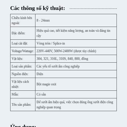
Các thông số kỹ thuật:
Chiều kính bên
8 - 24mm
ngoài:
Hiệu quả cao, tiết kiệm năng lượng, an toàn và đáng tin
Đặc điểm:
cậy
Loại cài đặt:
Vòng tròn / Splice-in
Voltage/Wattage:
220V-440V, 500W-2400W (được tùy chỉnh)
Vật liệu:
304, 321, 316L, 310S, 840, 800, đồng
Loại sản phẩm:
Các yếu tố sưởi ấm công nghiệp
Nguồn điện:
Điện
Vật liệu cách
Bột magie oxit
nhiệt:
Mẫu:
Có sẵn
Để sưởi ấm hiệu quả, việc chọn đúng ống sưởi điện công
Tên sản phẩm:
nghiệp quan trọng
Ứng dụng: