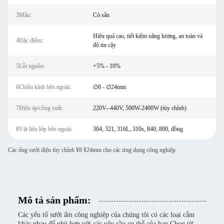
3Mẫu:
Có sẵn
Hiệu quả cao, tiết kiệm năng lượng, an toàn và
4Đặc điểm:
độ tin cậy
5Lỗi nguồn:
+5% - 10%
6Chiều kính bên ngoài:
∅8 - ∅24mm
7Điện áp/công suất:
220V--440V, 500W-2400W (tùy chỉnh)
8Vật liệu lớp bên ngoài:
304, 321, 316L, 310s, 840, 800, đồng
Các ống sưởi điện tùy chỉnh ¥8 ¥24mm cho các ứng dụng công nghiệp
Mô tả sản phẩm:
Các yếu tố sưởi ấm công nghiệp của chúng tôi có các loại cắm
khác nhau để phù hợp với các yêu cầu cụ thể của bạn.Chọn từ