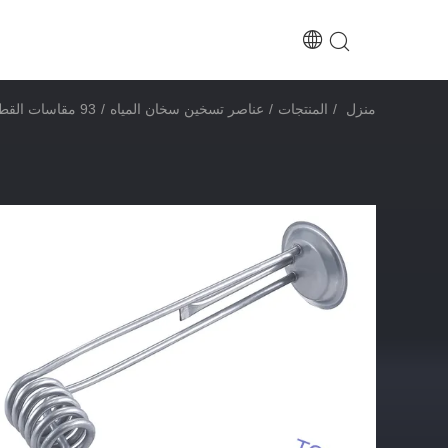
منزل
/
المنتجات
/
عناصر تسخين سخان المياه
/
93 مقاسات القطر الخارجي مطبخ سخان الماء الساخن لتحمية سريعة في مطبخك