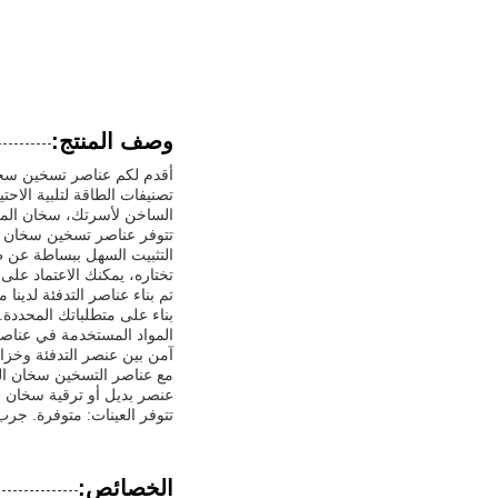
وصف المنتج:
أقدم لكم عناصر تسخين سخان
الساخن لأسرتك، سخان الماء 
التثبيت السهل ببساطة عن ط
تختاره، يمكنك الاعتماد على 
بناء على متطلباتك المحددة.
آمن بين عنصر التدفئة وخزان
مع عناصر التسخين سخان المي
عنصر بديل أو ترقية سخان الم
تتوفر العينات: متوفرة. جرب
الخصائص: