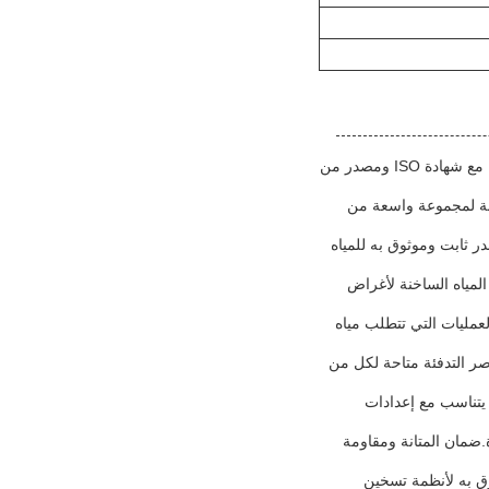
تم تصميم عناصر التدفئة من سخان المياه التونيك لتوفير حلول تسخين فعالة لمختلف تطبيقات سخان المياه. مع شهادة ISO ومصدر من
ي أو التجاري أو الصناعي ، فإن عناصر التدفئة من سخان المياه TOUNYC مناسبة لمجموعة واسعة من
در ثابت وموثوق به للمياه
 المياه الساخنة لأغراض
لعمليات التي تتطلب مياه
يق T / T، توونيك المياه الساخنة عناصر التدفئة متاحة لكل من
ا يتناسب مع إعدادات
ر وكفاءة.ضمان المتانة ومقاومة
ثوق به لأنظمة تسخين