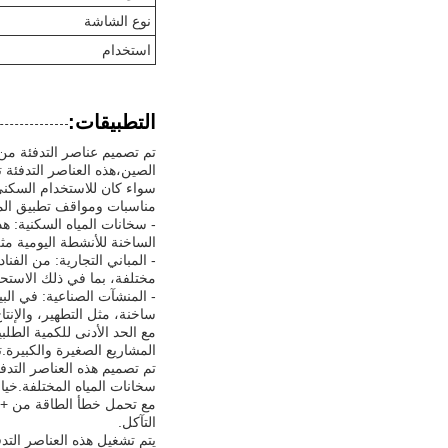
نوع الشاشة
استخدام
التطبيقات:
الصين،هذه العناصر التدفئة 
مناسبات ومواقف تطبيق المن
- سخانات المياه السكنية: هذ
الساخنة للأنشطة اليومية مث
- المباني التجارية: من الفن
مختلفة، بما في ذلك الاست
- المنشآت الصناعية: في البي
ساخنة، مثل التطهير، والإنتا
المشاريع الصغيرة والكبيرة.
تم تصميم هذه العناصر التدفئ
سخانات المياه المختلفة.خي
التآكل.
يتم تشغيل هذه العناصر التد