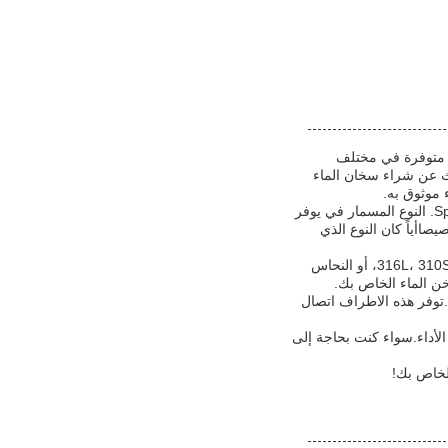
ة متوفرة في مختلف
1500W، 2000W، 30، وأكثر. سواء كنت تبحث عن شراء سخان الماء
 موثوق به.
تتوفر عناصر تسخين سخان المياه لدينا في نوعين من أنواع التثبيت لراحة الخاص بك: المسمار في و Splice-in. النوع المسمار في يوفر
اأياً كان النوع الذي
تم بناء عناصر التدفئة لدينا من مواد عالية الجودة، وهي مصممة لتستمر. اختر من بين مواد مثل 316L، 310S، 840, 800، أو النحاس
خن الماء الخاص بك.
فولاذ المقاوم للصدأ والنحاس.توفر هذه الاطراف اتصال
الأداء.سواء كنت بحاجة إلى
لخاص بك!