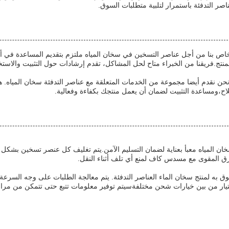
اصر التدفئة باستمرار لتلبية متطلبات السوق.
لخاص بنا من أجل عناصر التسخين في سخان المياه ملتزم بتقديم المساعدة في أ
لمنتج.فريقنا من الخبراء متاح لحل المشاكل، تقدم إرشادات حول التثبيت والاست
، نحن نقدم أيضا مجموعة من الخدمات المتعلقة مع عناصر التدفئة سخان المياه.
اح،ومساعدة التثبيت لضمان أن يعمل منتجك بكفاءة وفعالية.
خان المياه معبأ بعناية لضمان التسليم الآمن.يتم تغليف كل عنصر تسخين بشكل
 المقوى مع مسدس كاف لمنع أي تلف أثناء النقل.
ختيار من بين خيارات شحن مختلفةسيتم توفير معلومات تتبع حتى تتمكن من مراق