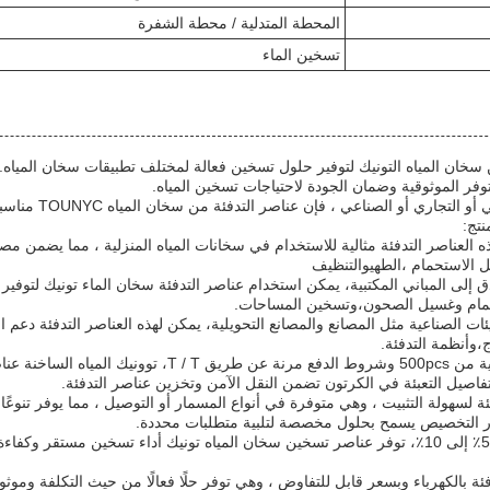
المحطة المتدلية / محطة الشفرة
تسخين الماء
توفر الموثوقية وضمان الجودة لاحتياجات تسخين المياه.
سواء كان للاستخدام السكن
تج:
ه العناصر التدفئة مثالية للاستخدام في سخانات المياه المنزلية ، مما يضمن مص
ل الاستحمام ،الطهيوالتنظيف
ادق إلى المباني المكتبية، يمكن استخدام عناصر التدفئة سخان الماء تونيك لتوفير
حمام وغسيل الصحون،وتسخين المساحات.
ئات الصناعية مثل المصانع والمصانع التحويلية، يمكن لهذه العناصر التدفئة دعم ا
ج،وأنظمة التدفئة.
مع الحد الأدنى للكمية الطلبية من 500pcs وشروط الدفع مرنة عن طر
تفاصيل التعبئة في الكرتون تضمن النقل الآمن وتخزين عناصر التدفئة.
ة لسهولة التثبيت ، وهي متوفرة في أنواع المسمار أو التوصيل ، مما يوفر تنوعً
ار التخصيص يسمح بحلول مخصصة لتلبية متطلبات محددة.
مع تحمل خطأ الطاقة من +5٪ إلى 10٪، توفر عناصر تسخين سخان المياه تونيك أداء تسخين مستق
فئة بالكهرباء وبسعر قابل للتفاوض ، وهي توفر حلًا فعالًا من حيث التكلفة ومو