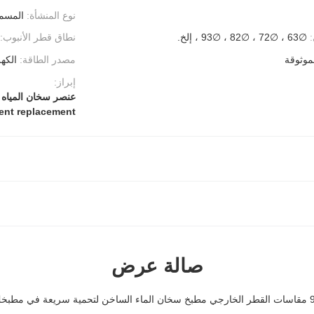
نوع المنشأة:
المسم
∅63 ، ∅72 ، ∅82 ، ∅93 ، إلخ.
نطاق قطر الأنبوب:
موثوقة
مصدر الطاقة:
الكهر
إبراز:
عنصر سخان المياه 
ment replacement
صالة عرض
اخن لتحمية سريعة في مطبخك