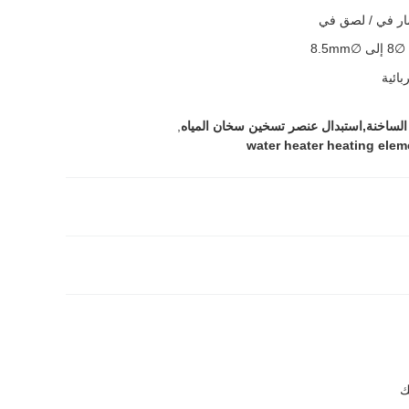
ار في / لصق في
∅8 إلى ∅8.5mm
بائية
الساخنة,استبدال عنصر تسخين سخان المياه
,
water heater heating ele