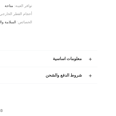
توافر العينة:
متاحة
أحجام القطر الخارجي:
الخصائص:
السلامة وال
معلومات اساسية
شروط الدفع والشحن
93 مقاسات القطر الخارجي مطبخ سخان الماء الس