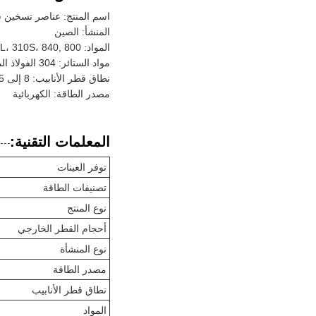
اسم المنتج: عناصر تسخين س
المنشأ: الصين
المواد: 316L، 310S، 840, 800، النحاس
مواد الستائر: 304 الفولاذ المقاوم للصدأ، النحاس
نطاق قطر الأنابيب: 8 إلى 8.5 ملم
مصدر الطاقة: الكهربائية
المعلمات التقنية:
توفر العينات
تصنيفات الطاقة
نوع المنتج
أحجام القطر الخارجي
نوع المنشأة
مصدر الطاقة
نطاق قطر الأنابيب
المواد