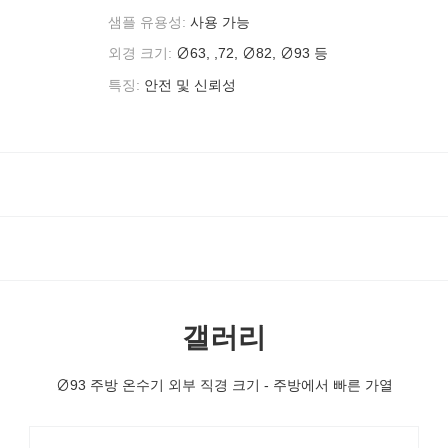
샘플 유용성:
사용 가능
외경 크기:
∅63, ,72, ∅82, ∅93 등
특징:
안전 및 신뢰성
갤러리
∅93 주방 온수기 외부 직경 크기 - 주방에서 빠른 가열