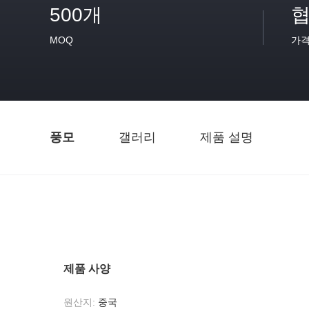
500개
협
MOQ
가
풍모
갤러리
제품 설명
제품 사양
원산지:
중국