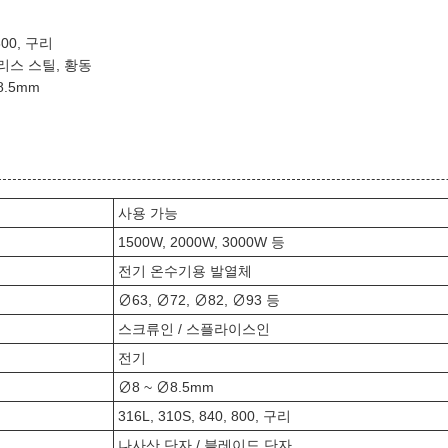
 800, 구리
리스 스틸, 황동
8.5mm
사용 가능
1500W, 2000W, 3000W 등
전기 온수기용 발열체
∅63, ∅72, ∅82, ∅93 등
스크류인 / 스플라이스인
전기
∅8 ~ ∅8.5mm
316L, 310S, 840, 800, 구리
나사산 단자 / 블레이드 단자