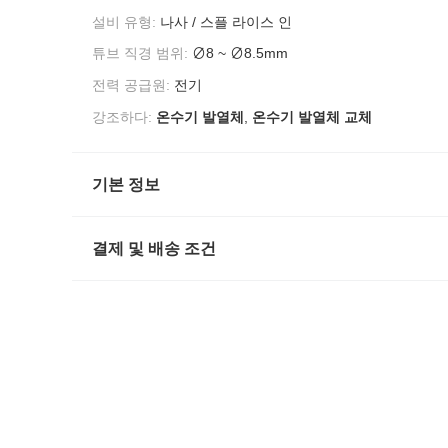
설비 유형:
나사 / 스플 라이스 인
튜브 직경 범위:
∅8 ~ ∅8.5mm
전력 공급원:
전기
강조하다:
온수기 발열체
,
온수기 발열체 교체
기본 정보
결제 및 배송 조건