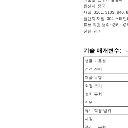
원산지: 중국
재질: 316L, 310S, 840,
플랜지 재질: 304 스테인
튜브 직경 범위: ∅8 ~ ∅
전원: 전기
기술 매개변수:
샘플 가용성
정격 전력
제품 유형
외경 크기
설치 유형
전원
튜브 직경 범위
재질
플러그 유형