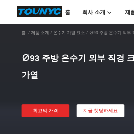
홈
회사 소개
제
홈
/
제품 소개
/
온수기 가열 요소
/
∅93 주방 온수기 외부 
∅93 주방 온수기 외부 직경 
가열
최고의 가격
지금 챗팅하세요