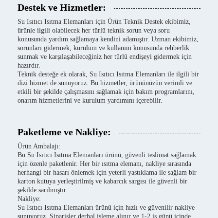
Destek ve Hizmetler:
Su Isıtıcı Isıtma Elemanları için Ürün Teknik Destek ekibimiz,
ürünle ilgili olabilecek her türlü teknik sorun veya soru
konusunda yardım sağlamaya kendini adamıştır. Uzman ekibimiz,
sorunları gidermek, kurulum ve kullanım konusunda rehberlik
sunmak ve karşılaşabileceğiniz her türlü endişeyi gidermek için
hazırdır.
Teknik desteğe ek olarak, Su Isıtıcı Isıtma Elemanları ile ilgili bir
dizi hizmet de sunuyoruz. Bu hizmetler, ürününüzün verimli ve
etkili bir şekilde çalışmasını sağlamak için bakım programlarını,
onarım hizmetlerini ve kurulum yardımını içerebilir.
Paketleme ve Nakliye:
Ürün Ambalajı:
Bu Su Isıtıcı Isıtma Elemanları ürünü, güvenli teslimat sağlamak
için özenle paketlenir. Her bir ısıtma elemanı, nakliye sırasında
herhangi bir hasarı önlemek için yeterli yastıklama ile sağlam bir
karton kutuya yerleştirilmiş ve kabarcık sargısı ile güvenli bir
şekilde sarılmıştır.
Nakliye:
Su Isıtıcı Isıtma Elemanları ürünü için hızlı ve güvenilir nakliye
sunuyoruz. Siparişler derhal işleme alınır ve 1-2 iş günü içinde