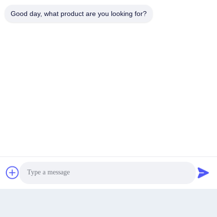
Good day, what product are you looking for?
Sunmak
En İyi Fiyatı Alın
Şimdi konuşalım.
Şimdi konuşalım.
1/F, Bina 3, Shiyou Sanayi Şehri, 194 Junyi Caddesi,