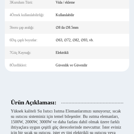
3Kurulum Türü:
Vida / ekleme
4Örnek kullanılabilirliği:
Kullanılabilir
5boru çap aralığı:
∅8 ila ∅8.5mm
6Dış çaplı boyutlar:
∅63, ∅72, ∅82, ∅93, vb.
7Güç Kaynağı:
Elektrikli
8Özellikleri:
Güvenlik ve Güvenilir
Ürün Açıklaması:
Yüksek kaliteli Su Isıtıcı Isıtma Elemanlarımızı sunuyoruz; sıcak
su ısıtıcısı sisteminiz için temel bileşenler. Bu ısıtma elemanları,
1500W, 2000W, 3000W ve daha fazlası dahil olmak üzere farklı
ihtiyaçlara uygun çeşitli güç derecelerinde mevcuttur. İster eviniz
için bir sıcak su ısıtıcısı, ister ev tipi elektrikli su ısıtıcısı veya