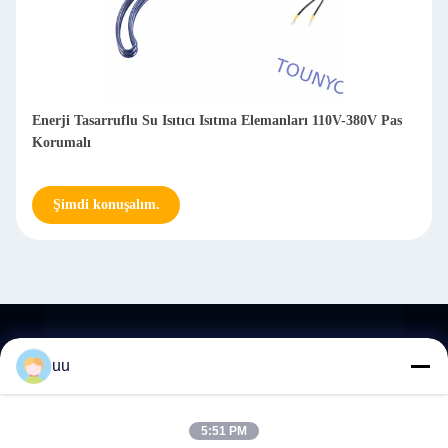
Enerji Tasarruflu Su Isıtıcı Isıtma Elemanları 110V-380V Pas
Korumalı
Şimdi konuşalım.
temas
uu
5:51 PM