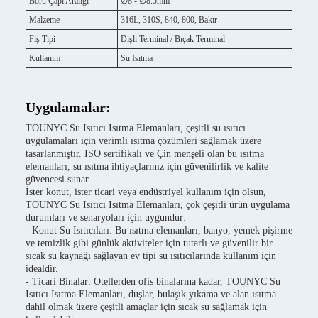
Boru Çapı Aralığı
∅8 - ∅8.5mm
Malzeme
316L, 310S, 840, 800, Bakır
Fiş Tipi
Dişli Terminal / Bıçak Terminal
Kullanım
Su Isıtma
Uygulamalar:
TOUNYC Su Isıtıcı Isıtma Elemanları, çeşitli su ısıtıcı
uygulamaları için verimli ısıtma çözümleri sağlamak üzere
tasarlanmıştır. ISO sertifikalı ve Çin menşeli olan bu ısıtma
elemanları, su ısıtma ihtiyaçlarınız için güvenilirlik ve kalite
güvencesi sunar.
İster konut, ister ticari veya endüstriyel kullanım için olsun,
TOUNYC Su Isıtıcı Isıtma Elemanları, çok çeşitli ürün uygulama
durumları ve senaryoları için uygundur:
- Konut Su Isıtıcıları: Bu ısıtma elemanları, banyo, yemek pişirme
ve temizlik gibi günlük aktiviteler için tutarlı ve güvenilir bir
sıcak su kaynağı sağlayan ev tipi su ısıtıcılarında kullanım için
idealdir.
- Ticari Binalar: Otellerden ofis binalarına kadar, TOUNYC Su
Isıtıcı Isıtma Elemanları, duşlar, bulaşık yıkama ve alan ısıtma
dahil olmak üzere çeşitli amaçlar için sıcak su sağlamak için