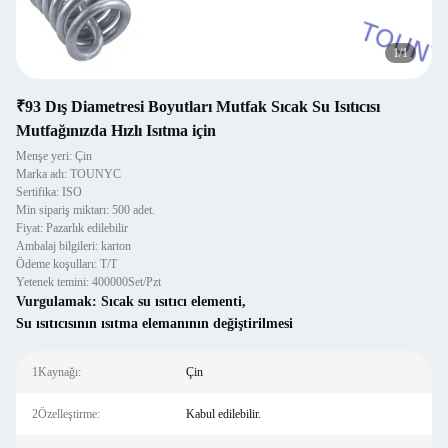
1
/
1
₹93 Dış Diametresi Boyutları Mutfak Sıcak Su Isıtıcısı
Mutfağınızda Hızlı Isıtma için
Menşe yeri: Çin
Marka adı: TOUNYC
Sertifika: ISO
Min sipariş miktarı: 500 adet.
Fiyat: Pazarlık edilebilir
Ambalaj bilgileri: karton
Ödeme koşulları: T/T
Yetenek temini: 400000Set/Pzt
Vurgulamak:
Sıcak su ısıtıcı elementi
,
Su ısıtıcısının ısıtma elemanının değiştirilmesi
1Kaynağı:
Çin
2Özelleştirme:
Kabul edilebilir.