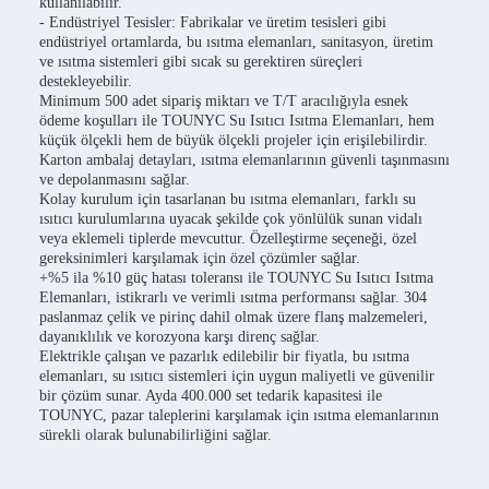
kullanılabilir.
- Endüstriyel Tesisler: Fabrikalar ve üretim tesisleri gibi
endüstriyel ortamlarda, bu ısıtma elemanları, sanitasyon, üretim
ve ısıtma sistemleri gibi sıcak su gerektiren süreçleri
destekleyebilir.
Minimum 500 adet sipariş miktarı ve T/T aracılığıyla esnek
ödeme koşulları ile TOUNYC Su Isıtıcı Isıtma Elemanları, hem
küçük ölçekli hem de büyük ölçekli projeler için erişilebilirdir.
Karton ambalaj detayları, ısıtma elemanlarının güvenli taşınmasını
ve depolanmasını sağlar.
Kolay kurulum için tasarlanan bu ısıtma elemanları, farklı su
ısıtıcı kurulumlarına uyacak şekilde çok yönlülük sunan vidalı
veya eklemeli tiplerde mevcuttur. Özelleştirme seçeneği, özel
gereksinimleri karşılamak için özel çözümler sağlar.
+%5 ila %10 güç hatası toleransı ile TOUNYC Su Isıtıcı Isıtma
Elemanları, istikrarlı ve verimli ısıtma performansı sağlar. 304
paslanmaz çelik ve pirinç dahil olmak üzere flanş malzemeleri,
dayanıklılık ve korozyona karşı direnç sağlar.
Elektrikle çalışan ve pazarlık edilebilir bir fiyatla, bu ısıtma
elemanları, su ısıtıcı sistemleri için uygun maliyetli ve güvenilir
bir çözüm sunar. Ayda 400.000 set tedarik kapasitesi ile
TOUNYC, pazar taleplerini karşılamak için ısıtma elemanlarının
sürekli olarak bulunabilirliğini sağlar.