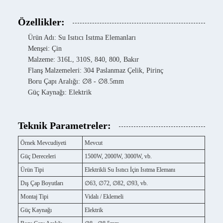
Özellikler:
Ürün Adı: Su Isıtıcı Isıtma Elemanları
Menşei: Çin
Malzeme: 316L, 310S, 840, 800, Bakır
Flanş Malzemeleri: 304 Paslanmaz Çelik, Pirinç
Boru Çapı Aralığı: ∅8 - ∅8.5mm
Güç Kaynağı: Elektrik
Teknik Parametreler:
Örnek Mevcudiyeti
Mevcut
Güç Dereceleri
1500W, 2000W, 3000W, vb.
Ürün Tipi
Elektrikli Su Isıtıcı İçin Isıtma Elemanı
Dış Çap Boyutları
∅63, ∅72, ∅82, ∅93, vb.
Montaj Tipi
Vidalı / Eklemeli
Güç Kaynağı
Elektrik