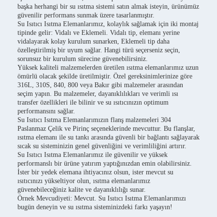
başka herhangi bir su ısıtma sistemi satın almak isteyin, ürünümüz
güvenilir performans sunmak üzere tasarlanmıştır.
Su Isıtıcı Isıtma Elemanlarımız, kolaylık sağlamak için iki montaj
tipinde gelir: Vidalı ve Eklemeli. Vidalı tip, elemanı yerine
vidalayarak kolay kurulum sunarken, Eklemeli tip daha
özelleştirilmiş bir uyum sağlar. Hangi türü seçerseniz seçin,
sorunsuz bir kurulum sürecine güvenebilirsiniz.
Yüksek kaliteli malzemelerden üretilen ısıtma elemanlarımız uzun
ömürlü olacak şekilde üretilmiştir. Özel gereksinimlerinize göre
316L, 310S, 840, 800 veya Bakır gibi malzemeler arasından
seçim yapın. Bu malzemeler, dayanıklılıkları ve verimli ısı
transfer özellikleri ile bilinir ve su ısıtıcınızın optimum
performansını sağlar.
Su Isıtıcı Isıtma Elemanlarımızın flanş malzemeleri 304
Paslanmaz Çelik ve Pirinç seçeneklerinde mevcuttur. Bu flanşlar,
ısıtma elemanı ile su tankı arasında güvenli bir bağlantı sağlayarak
sıcak su sisteminizin genel güvenliğini ve verimliliğini artırır.
Su Isıtıcı Isıtma Elemanlarımız ile güvenilir ve yüksek
performanslı bir ürüne yatırım yaptığınızdan emin olabilirsiniz.
İster bir yedek elemana ihtiyacınız olsun, ister mevcut su
ısıtıcınızı yükseltiyor olun, ısıtma elemanlarımız
güvenebileceğiniz kalite ve dayanıklılığı sunar.
Örnek Mevcudiyeti: Mevcut. Su Isıtıcı Isıtma Elemanlarımızı
bugün deneyin ve su ısıtma sisteminizdeki farkı yaşayın!