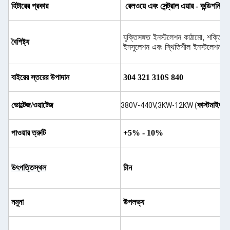
হিটারের প্রকার
রেলওয়ে এবং সেন্ট্রাল এয়ার - কন্ডিশনিং স
যুক্তিসঙ্গত ইনস্টলেশন কাঠামো, শক্তিশাল
বৈশিষ্ট্য
ইনসুলেশন এবং স্থিতিশীল ইনস্টলেশন
বাইরের স্তরের উপাদান
304 321 310S 840
ভোল্টেজ/ওয়াটেজ
কাস্টমাইজড
380V-440V,3KW-12KW (
পাওয়ার ত্রুটি
+5% - 10%
উৎপত্তিস্থল
চীন
নমুনা
উপলভ্য