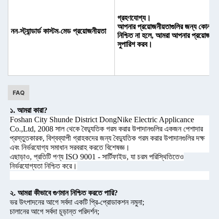
গ্রহণযোগ্য।
আপনার প্রয়োজনীয়তাগুলির জন্য কোন পণ্
নন-স্ট্যান্ডার্ড কাস্টম-মেড প্রয়োজনীয়তা
নিশ্চিত না হলে, আমরা আপনার প্রয়োজন অ
সুপারিশ করব।
FAQ
১. আমরা কারা?
Foshan City Shunde District DongNike Electric Applicance
Co.,Ltd, 2008 সাল থেকে বৈদ্যুতিক গরম করার উপাদানগুলির একজন পেশাদার
প্রস্তুতকারক, বিশ্বব্যাপী গ্রাহকদের জন্য বৈদ্যুতিক গরম করার উপাদানগুলির দক্ষ
এবং নির্ভরযোগ্য সমাধান সরবরাহ করতে বিশেষজ্ঞ।
এছাড়াও, প্রতিটি পণ্য ISO 9001 - সার্টিফাইড, যা চরম পরিস্থিতিতেও
নির্ভরযোগ্যতা নিশ্চিত করে।
২. আমরা কীভাবে গুণমান নিশ্চিত করতে পারি?
ভর উৎপাদনের আগে সর্বদা একটি প্রি-প্রোডাকশন নমুনা;
চালানের আগে সর্বদা চূড়ান্ত পরিদর্শন;