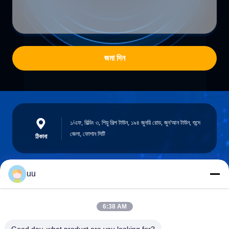
জমা দিন
১/এফ, বিল্ডিং ৩, শিয়ু শিল্প টাউন, ১৯৪ জুনয়ি রোড, জুন'আন টাউন, শুন্দে
জেলা, ফোশান সিটি
ঠিকানা
uu
Hazel@electric-heatingelement.com
ই-মেইল
6:38 AM