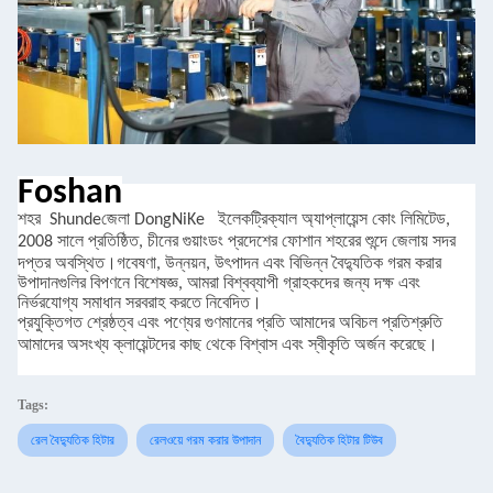
Foshan
শহর
Shunde
জেলা DongNiKe
ইলেকট্রিক্যাল অ্যাপ্লায়েন্স কোং লিমিটেড,
2008 সালে প্রতিষ্ঠিত, চীনের গুয়াংডং প্রদেশের ফোশান শহরের শুন্দে জেলায় সদর
দপ্তর অবস্থিত।
গবেষণা, উন্নয়ন, উৎপাদন এবং বিভিন্ন বৈদ্যুতিক গরম করার
উপাদানগুলির বিপণনে বিশেষজ্ঞ, আমরা বিশ্বব্যাপী গ্রাহকদের জন্য দক্ষ এবং
নির্ভরযোগ্য সমাধান সরবরাহ করতে নিবেদিত।
প্রযুক্তিগত শ্রেষ্ঠত্ব এবং পণ্যের গুণমানের প্রতি আমাদের অবিচল প্রতিশ্রুতি
আমাদের অসংখ্য ক্লায়েন্টদের কাছ থেকে বিশ্বাস এবং স্বীকৃতি অর্জন করেছে।
Tags:
রেল বৈদ্যুতিক হিটার
রেলওয়ে গরম করার উপাদান
বৈদ্যুতিক হিটার টিউব