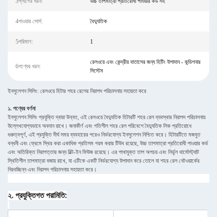
3প্লাগের ধরন:
উচ্চ তাপমাত্রা প্রতিরোধী পাওয়ার কর্ড সহ
4পাওয়ার সোর্স:
বৈদ্যুতিক
5পরিমাণ:
1
রেলওয়ে এবং কেন্দ্রীয় বাতাসের জন্য হিটিং উপাদান - কন্ডিশনার
6পণ্যের ধরন:
সিস্টেম
ইনসুলেশন সিলিং: রেলওয়ে হিটার শহর রেলের নিরাপদ পরিচালনায় সহায়তা করে
১. পণ্যের বর্ণনা
ইনসুলেশন সিলিং প্রযুক্তি দ্বারা উন্নত, এই রেলওয়ে বৈদ্যুতিক হিটারটি শহর রেল ব্যবস্থার নিরাপদ পরিচালনায়
উল্লেখযোগ্যভাবে অবদান রাখে। জনাকীর্ণ এবং গতিশীল শহর রেল পরিবেশে বৈদ্যুতিক লিক প্রতিরোধে
গুরুত্বপূর্ণ, এই প্রযুক্তি দীর্ঘ সময় ব্যবহারের পরেও নির্ভরযোগ্য ইনসুলেশন নিশ্চিত করে। হিটারটিতে মজবুত
বন্ধনী এবং ফ্রেমে স্থির করা একাধিক প্রতিসম গরম করার টিউব রয়েছে, উচ্চ তাপমাত্রা প্রতিরোধী পাওয়ার কর্ড
এবং অতিরিক্ত নিরাপত্তার জন্য বিল্ট-ইন ফিউজ রয়েছে। এর পাখাযুক্ত তাপ অপচয় এবং নির্ভুল থার্মোস্ট্যাট
স্থিতিশীল তাপমাত্রা বজায় রাখে, যা এটিকে একটি নির্ভরযোগ্য উপাদান করে তোলে যা শহর রেল নেটওয়ার্কের
নিরবচ্ছিন্ন এবং নিরাপদ পরিচালনায় সহায়তা করে।
২. প্রযুক্তিগত পরামিতি: