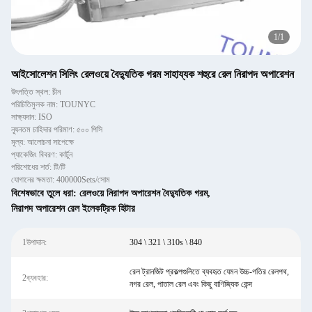
1
/
1
আইসোলেশন সিলিং রেলওয়ে বৈদ্যুতিক গরম সাহায্যক শহুরে রেল নিরাপদ অপারেশন
উৎপত্তি স্থল: চীন
পরিচিতিমুলক নাম: TOUNYC
সাক্ষ্যদান: ISO
ন্যূনতম চাহিদার পরিমাণ: ৫০০ পিসি
মূল্য: আলোচনা সাপেক্ষে
প্যাকেজিং বিবরণ: কার্টুন
পরিশোধের শর্ত: টি/টি
যোগানের ক্ষমতা: 400000Sets/সোম
বিশেষভাবে তুলে ধরা:
রেলওয়ে নিরাপদ অপারেশন বৈদ্যুতিক গরম
,
নিরাপদ অপারেশন রেল ইলেকট্রিক হিটার
1উপাদান:
304 \ 321 \ 310s \ 840
রেল ট্রানজিট প্রকল্পগুলিতে ব্যবহৃত যেমন উচ্চ-গতির রেলপথ,
2ব্যবহার:
নগর রেল, পাতাল রেল এবং কিছু বাণিজ্যিক কেন্দ