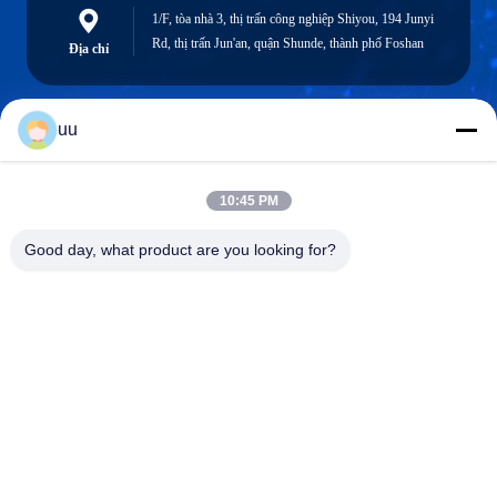
1/F, tòa nhà 3, thị trấn công nghiệp Shiyou, 194 Junyi
Rd, thị trấn Jun'an, quận Shunde, thành phố Foshan
Địa chỉ
uu
Hazel@electric-heatingelement.com
Email
10:45 PM
Good day, what product are you looking for?
0086-13790098334
Điện thoại
Foshan Shunde District Dongnike Electric
Appliance Co.,Ltd.