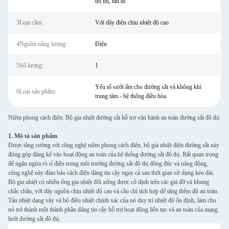
đô thị, tàu đi
3Loại cắm:
Với dây điện chịu nhiệt độ cao
4Nguồn năng lượng:
Điện
5Số lượng:
1
Yếu tố sưởi ấm cho đường sắt và không khí
6Loại sản phẩm:
trung tâm - hệ thống điều hòa
Niêm phong cách điện: Bộ gia nhiệt đường sắt hỗ trợ vận hành an toàn đường sắt đô thị
1. Mô tả sản phẩm
Được tăng cường với công nghệ niêm phong cách điện, bộ gia nhiệt điện đường sắt này
đóng góp đáng kể vào hoạt động an toàn của hệ thống đường sắt đô thị. Rất quan trọng
để ngăn ngừa rò rỉ điện trong môi trường đường sắt đô thị đông đúc và năng động,
công nghệ này đảm bảo cách điện đáng tin cậy ngay cả sau thời gian sử dụng kéo dài.
Bộ gia nhiệt có nhiều ống gia nhiệt đối xứng được cố định trên các giá đỡ và khung
chắc chắn, với dây nguồn chịu nhiệt độ cao và cầu chì tích hợp để tăng thêm độ an toàn.
Tản nhiệt dạng vây và bộ điều nhiệt chính xác của nó duy trì nhiệt độ ổn định, làm cho
nó trở thành một thành phần đáng tin cậy hỗ trợ hoạt động liên tục và an toàn của mạng
lưới đường sắt đô thị.