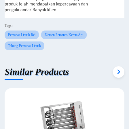
produk telah mendapatkan kepercayaan dan
pengakuan
dari
Banyak klien.
Tags:
Pemanas Listrik Rel
Elemen Pemanas Kereta Api
Tabung Pemanas Listrik
Similar Products