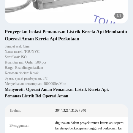
1
/
1
Penyegelan Isolasi Pemanasan Listrik Kereta Api Membantu
Operasi Aman Kereta Api Perkotaan
Tempat asal: Cina
Nama merek: TOUNYC
Sertifikasi: ISO
Kuantitas min Order: 500 pcs
Harga: Bisa dinegosiasikan
Kemasan rincian: Kotak
Syarat-syarat pembayaran: T/T
Menyediakan kemampuan: 400000Set/Mon
Menyoroti:
Operasi Aman Pemanasan Listrik Kereta Api
,
Pemanas Listrik Rel Operasi Aman
1Bahan:
304 \ 321 \ 310s \ 840
digunakan dalam proyek transit kereta api seperti
2Penggunaan:
kereta api berkecepatan tinggi, rel perkotaan, ker