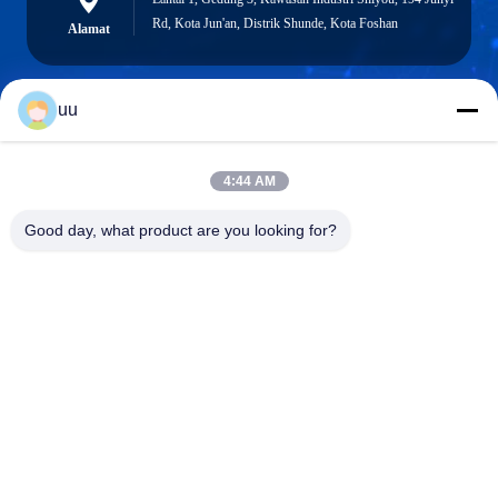
Rd, Kota Jun'an, Distrik Shunde, Kota Foshan
Alamat
uu
Hazel@electric-heatingelement.com
Surel
4:44 AM
Good day, what product are you looking for?
0086-13790098334
Telepon
Foshan Shunde District Dongnike Electric
Appliance Co.,Ltd.