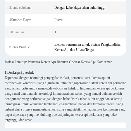
3Jenis colokan:
Dengan kabel daya tahan suhu tinggi
4Sumber Daya:
Listrik
5Kuantitas:
1
Elemen Pemanasan untuk Sistem Pengkondisian
6Jenis Produk:
Kereta Api dan Udara Tengah
Isolasi Penutup: Pemanas Kereta Api Bantuan Operasi Kereta Api Kota Aman
1.Deskripsi produk
Diperkuat dengan teknologi penyegelan isolasi, pemanas listrik kereta api ini
memberikan kontribusi yang signifikan untuk pengoperasian sistem kereta api perkotaan
yang aman.Kritis untuk mencegah kebocoran listrik di lingkungan kereta api perkotaan
yang ramai dan dinamis, teknologi ini memastikan isolasi yang handal bahkan setelah
penggunaan yang berkepanjangan.dengan kabel listrik tahan suhu tinggi dan sekering
terintegrasi untuk keamanan tambahanPenghambatan panas dan termostat presisi yang
terbuat dari siripnya mempertahankan suhu yang stabil, menjadikannya komponen yang
dapat dipercaya yang mendukung operasi jaringan kereta api perkotaan yang tidak
terganggu dan aman.