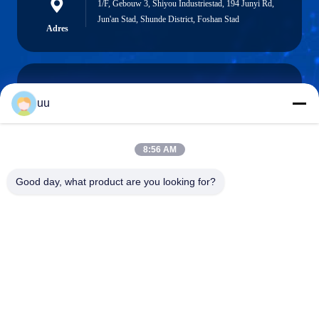
1/F, Gebouw 3, Shiyou Industriestad, 194 Junyi Rd,
Jun'an Stad, Shunde District, Foshan Stad
Adres
uu
Hazel@electric-heatingelement.com
E-mail
8:56 AM
Good day, what product are you looking for?
0086-13790098334
Telefoon
Foshan Shunde District Dongnike Electric