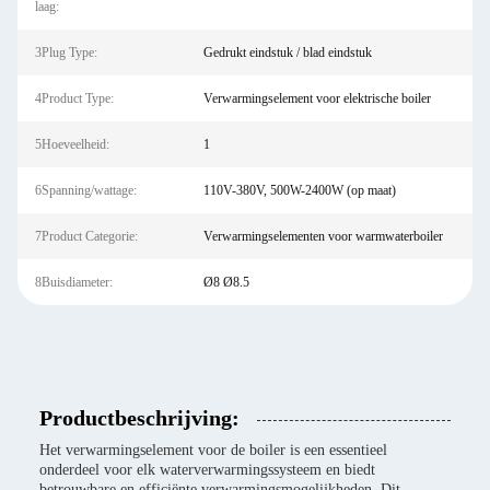
laag:
3Plug Type:
Gedrukt eindstuk / blad eindstuk
4Product Type:
Verwarmingselement voor elektrische boiler
5Hoeveelheid:
1
6Spanning/wattage:
110V-380V, 500W-2400W (op maat)
7Product Categorie:
Verwarmingselementen voor warmwaterboiler
8Buisdiameter:
Ø8 Ø8.5
Productbeschrijving:
Het verwarmingselement voor de boiler is een essentieel
onderdeel voor elk waterverwarmingssysteem en biedt
betrouwbare en efficiënte verwarmingsmogelijkheden. Dit