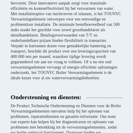
hervormt. Deze innovatieve aanpak zorgt voor maximale
efficiëntie en kosteneffectiviteit bij het verwarmen van water.
Met installatieopties van inschroeven of inlassen, is het TOUNYC
Verwarmingselement ontworpen voor een eenvoudige en
probleemloze installatie. De minimale bestelhoeveelheid van 500
stuks maakt het geschikt voor zowel groothandelaren als
detailhandelaren. Betalingsvoorwaarden van T/T en
onderhandelbare prijzen bieden flexibiliteit in transacties.
Verpakt in kartonnen dozen voor gemakkelijke hantering en
transport, beschikt dit product over een leveringscapaciteit van
400.000 sets per maand, waardoor tijdige levering wordt
gegarandeerd om aan uw vraag te voldoen. Of u nu een oud
verwarmingselement vervangt of energie-efficiënte oplossingen
onderzoekt, het TOUNYC Boiler Verwarmingselement is de
ideale keuze voor al uw waterverwarmingsbehoeften.
Ondersteuning en diensten:
De Product Technische Ondersteuning en Diensten voor de Boiler
Verwarmingselementen omvatten hulp bij het oplossen van
problemen, reparatiediensten en garantie-informatie. Ons team
van experts kan helpen bij het diagnosticeren en oplossen van
problemen met betrekking tot de verwarmingselementen, zodat
uw boiler optimaal functioneert. Daarnaast bieden we