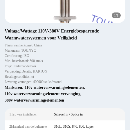
1
/
1
Voltage/Wattage 110V-380V Energiebesparende
Warmwatersystemen voor Veiligheid
Plaats van herkomst: China
Merknaam: TOUNYC
Certificering: ISO
Min. bestelaantal: 500 stuks
Prijs: Onderhandelbaar
Verpakking Details: KARTON
Betalingscondities: t/t
Levering vermogen: 400000 stuks/maand
Markeren:
110v waterverwarmingselementen
,
110v waterverwarmingselement vervanging
,
380v waterverwarmingselementen
1Typ van installatie:
Schroef in / Splice in
2Materiaal van de buitenste
316L, 310S, 840, 800, koper