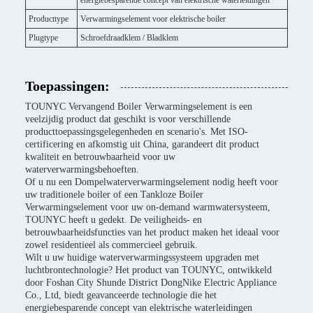
energiebesparende concept van elektrische waterleidingen
Producttype
Verwarmingselement voor elektrische boiler
Plugtype
Schroefdraadklem / Bladklem
Toepassingen:
TOUNYC Vervangend Boiler Verwarmingselement is een
veelzijdig product dat geschikt is voor verschillende
producttoepassingsgelegenheden en scenario's. Met ISO-
certificering en afkomstig uit China, garandeert dit product
kwaliteit en betrouwbaarheid voor uw
waterverwarmingsbehoeften.
Of u nu een Dompelwaterverwarmingselement nodig heeft voor
uw traditionele boiler of een Tankloze Boiler
Verwarmingselement voor uw on-demand warmwatersysteem,
TOUNYC heeft u gedekt. De veiligheids- en
betrouwbaarheidsfuncties van het product maken het ideaal voor
zowel residentieel als commercieel gebruik.
Wilt u uw huidige waterverwarmingssysteem upgraden met
luchtbrontechnologie? Het product van TOUNYC, ontwikkeld
door Foshan City Shunde District DongNike Electric Appliance
Co., Ltd, biedt geavanceerde technologie die het
energiebesparende concept van elektrische waterleidingen