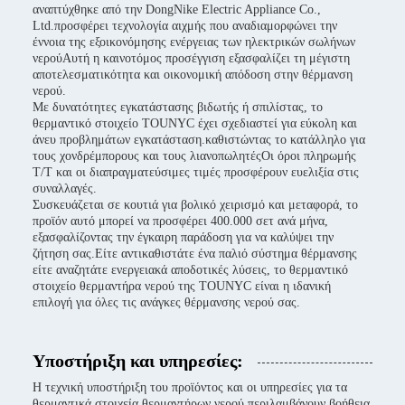
αναπτύχθηκε από την DongNike Electric Appliance Co.,
Ltd.προσφέρει τεχνολογία αιχμής που αναδιαμορφώνει την
έννοια της εξοικονόμησης ενέργειας των ηλεκτρικών σωλήνων
νερούΑυτή η καινοτόμος προσέγγιση εξασφαλίζει τη μέγιστη
αποτελεσματικότητα και οικονομική απόδοση στην θέρμανση
νερού.
Με δυνατότητες εγκατάστασης βιδωτής ή σπιλίστας, το
θερμαντικό στοιχείο TOUNYC έχει σχεδιαστεί για εύκολη και
άνευ προβλημάτων εγκατάσταση.καθιστώντας το κατάλληλο για
τους χονδρέμπορους και τους λιανοπωλητέςΟι όροι πληρωμής
T/T και οι διαπραγματεύσιμες τιμές προσφέρουν ευελιξία στις
συναλλαγές.
Συσκευάζεται σε κουτιά για βολικό χειρισμό και μεταφορά, το
προϊόν αυτό μπορεί να προσφέρει 400.000 σετ ανά μήνα,
εξασφαλίζοντας την έγκαιρη παράδοση για να καλύψει την
ζήτηση σας.Είτε αντικαθιστάτε ένα παλιό σύστημα θέρμανσης
είτε αναζητάτε ενεργειακά αποδοτικές λύσεις, το θερμαντικό
στοιχείο θερμαντήρα νερού της TOUNYC είναι η ιδανική
επιλογή για όλες τις ανάγκες θέρμανσης νερού σας.
Υποστήριξη και υπηρεσίες:
Η τεχνική υποστήριξη του προϊόντος και οι υπηρεσίες για τα
θερμαντικά στοιχεία θερμαντήρων νερού περιλαμβάνουν βοήθεια