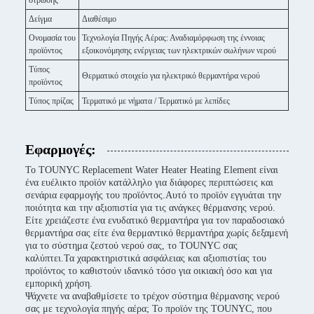
στρώσης
Δείγμα
Διαθέσιμο
Ονομασία του
Τεχνολογία Πηγής Αέρας: Αναδιαμόρφωση της έννοιας
προϊόντος
εξοικονόμησης ενέργειας των ηλεκτρικών σωλήνων νερού
Τύπος
Θερματικό στοιχείο για ηλεκτρικό θερμαντήρα νερού
προϊόντος
Τύπος πρίζας
Τερματικό με νήματα / Τερματικό με λεπίδες
Εφαρμογές:
Το TOUNYC Replacement Water Heater Heating Element είναι
ένα ευέλικτο προϊόν κατάλληλο για διάφορες περιπτώσεις και
σενάρια εφαρμογής του προϊόντος.Αυτό το προϊόν εγγυάται την
ποιότητα και την αξιοπιστία για τις ανάγκες θέρμανσης νερού.
Είτε χρειάζεστε ένα ενυδατικό θερμαντήρα για τον παραδοσιακό
θερμαντήρα σας είτε ένα θερμαντικό θερμαντήρα χωρίς δεξαμενή
για το σύστημα ζεστού νερού σας, το TOUNYC σας
καλύπτει.Τα χαρακτηριστικά ασφάλειας και αξιοπιστίας του
προϊόντος το καθιστούν ιδανικό τόσο για οικιακή όσο και για
εμπορική χρήση.
Ψάχνετε να αναβαθμίσετε το τρέχον σύστημα θέρμανσης νερού
σας με τεχνολογία πηγής αέρα; Το προϊόν της TOUNYC, που