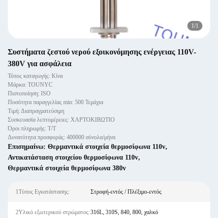
1
/
1
Συστήματα ζεστού νερού εξοικονόμησης ενέργειας 110V-
380V για ασφάλεια
Τόπος καταγωγής: Κίνα
Μάρκα: TOUNYC
Πιστοποίηση: ISO
Ποσότητα παραγγελίας min: 500 Τεμάχια
Τιμή: Διαπραγματεύσιμη
Συσκευασία λεπτομέρειες: ΧΑΡΤΟΚΙΒΩΤΙΟ
Όροι πληρωμής: Τ/Τ
Δυνατότητα προσφοράς: 400000 σύνολα/μήνα
Επισημαίνω:
Θερμαντικά στοιχεία θερμοσίφωνα 110v
,
Αντικατάσταση στοιχείου θερμοσίφωνα 110v
,
Θερμαντικά στοιχεία θερμοσίφωνα 380v
1Τύπος Εγκατάστασης:
Στροφή-εντός / Πλέξιμο-εντός
2Υλικό εξωτερικού στρώματος:
316L, 310S, 840, 800, χαλκό