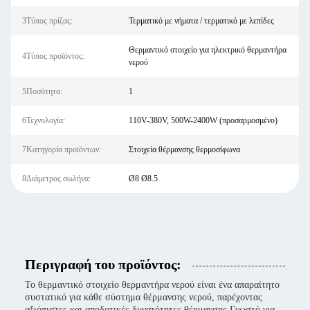
3Τύπος πρίζας:
Τερματικό με νήματα / τερματικό με λεπίδες
Θερμαντικό στοιχείο για ηλεκτρικό θερμαντήρα
4Τύπος προϊόντος:
νερού
5Ποσότητα:
1
6Τεχνολογία:
110V-380V, 500W-2400W (προσαρμοσμένο)
7Κατηγορία προϊόντων:
Στοιχεία θέρμανσης θερμοσίφωνα
8Διάμετρος σωλήνα:
Ø8 Ø8.5
Περιγραφή του προϊόντος:
Το θερμαντικό στοιχείο θερμαντήρα νερού είναι ένα απαραίτητο
συστατικό για κάθε σύστημα θέρμανσης νερού, παρέχοντας
αξιόπιστες και αποδοτικές δυνατότητες θέρμανσης.Γνωστό για