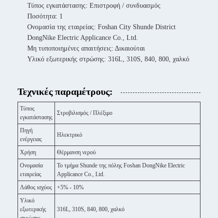
Τύπος εγκατάστασης: Επιστροφή / συνδυασμός
Ποσότητα: 1
Ονομασία της εταιρείας: Foshan City Shunde District
DongNike Electric Applicance Co., Ltd.
Μη τυποποιημένες απαιτήσεις: Δικαιούται
Υλικό εξωτερικής στρώσης: 316L, 310S, 840, 800, χαλκό
Τεχνικές παραμέτρους:
Τύπος
Στροβιλισμός / Πλέξιμο
εγκατάστασης
Πηγή
Ηλεκτρικό
ενέργειας
Χρήση
Θέρμανση νερού
Ονομασία
Το τμήμα Shunde της πόλης Foshan DongNike Electric
εταιρείας
Applicance Co., Ltd.
Λάθος ισχύος
+5% - 10%
Υλικό
εξωτερικής
316L, 310S, 840, 800, χαλκό