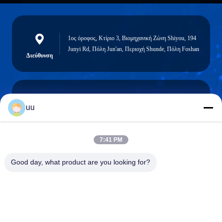
1ος όροφος, Κτίριο 3, Βιομηχανική Ζώνη Shiyou, 194
Junyi Rd, Πόλη Jun'an, Περιοχή Shunde, Πόλη Foshan
Διεύθυνση
uu
Hazel@electric-heatingelement.com
Ηλεκτρονικό
7:41 PM
Good day, what product are you looking for?
0086-13790098334
Τηλέφωνο