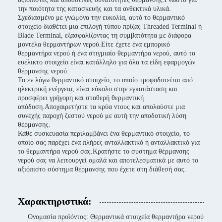
την ποιότητα της κατασκευής και τα ανθεκτικά υλικά.
Σχεδιασμένο με γνώμονα την ευκολία, αυτό το θερμαντικό
στοιχείο διαθέτει μια επιλογή τύπου πρίζας Threaded Terminal ή
Blade Terminal, εξασφαλίζοντας τη συμβατότητα με διάφορα
μοντέλα θερμαντήρων νερού.Είτε έχετε ένα εμπορικό
θερμαντήρα νερού ή ένα στιγμιαίο θερμαντήρα νερού, αυτό το
ευέλικτο στοιχείο είναι κατάλληλο για όλα τα είδη εφαρμογών
θέρμανσης νερού.
Το εν λόγω θερμαντικό στοιχείο, το οποίο τροφοδοτείται από
ηλεκτρική ενέργεια, είναι εύκολο στην εγκατάσταση και
προσφέρει γρήγορη και σταθερή θερμαντική
απόδοση.Αποχαιρετήστε τα κρύα ντους και απολαύστε μια
συνεχής παροχή ζεστού νερού με αυτή την αποδοτική λύση
θέρμανσης.
Κάθε συσκευασία περιλαμβάνει ένα θερμαντικό στοιχείο, το
οποίο σας παρέχει ένα πλήρες ανταλλακτικό ή ανταλλακτικό για
το θερμαντήρα νερού σας.Κρατήστε το σύστημα θέρμανσης
νερού σας να λειτουργεί ομαλά και αποτελεσματικά με αυτό το
αξιόπιστο σύστημα θέρμανσης που έχετε στη διάθεσή σας.
Χαρακτηριστικά:
Ονομασία προϊόντος: Θερμαντικά στοιχεία θερμαντήρα νερού