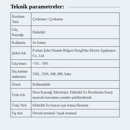
Teknik parametreler:
Kurulum
Çivilenme / Çivilenme
Türü
Güç
Elektrikli
Kaynağı
Kullanımı
Su Isıtma
Foshan Şehri Shunde Bölgesi DongNike Electric Applicance
Şirket Adı
Co., Ltd.
Güç hatası
+5% - 10%
Dış katman
316L, 310S, 840, 800, bakır
malzemesi
Örnek
Kullanılabilir
Hava Kaynağı Teknolojisi: Elektrikli Su Borularının Enerji
Ürün Adı
tasarrufu kavramını yeniden şekillendirmek
Ürün Türü
Elektrikli Su Isıtıcısı için Isıtma Elementi
Fiş türü
Dövizli terminal / bıçak terminal