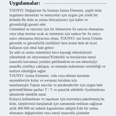
Uygulamalar:
TOUNYC Değiştirme Su Isıtması Isıtma Elementi, çeşitli ürün
uygulama durumları ve senaryoları için uygun çok yönlü bir
üründür.Bu ürün su ısıtma ihtiyaçlarınız için kalite ve
güvenilirliği garanti eder.
Geleneksel su ısıtıcınız için bir Immersion Su ısıtıcısı elemanına
veya talep üzerine sıcak su sisteminiz için tanksız bir Su ısıtıcı
ısıtıcı elemanına ihtiyacınız olsun, TOUNYC sizi korur.Ürünün
güvenlik ve güvenilirlik özellikleri hem konut hem de ticari
kullanım için ideal hale getirir.
Şu anki su ısıtma sisteminizi hava kaynağı teknolojisiyle
yükseltmek mi istiyorsunuz?Elektrikli su borularının enerji
tasarrufu kavramını yeniden şekillendiren en son teknolojiyi
sunarBu yenilikçi yaklaşım, su ısıtmada maksimum verimliliği ve
maliyet etkinliğini sağlar.
TOUNYC Isıtma Elementi, vida veya ekleme kurulum
seçenekleriyle kolay ve sorunsuz kurulum için
tasarlanmıştır.Toptan satıcılar ve perakendeciler için uygun hale
getirmekÖdeme şartları T / T ve pazarlık edilebilir fiyatlandırma
işlemlerde esneklik sunar.
Kolayca kullanılması ve taşınması için kartonlara paketlenmiş bu
ürün, taleplerinizi karşılamak için zamanında teslimatı sağlayan
aylık 400.000 set tedarik kapasitesine sahiptir.Eski bir ısıtma
elemanını değiştirirken veya enerji tasarruflu çözümler