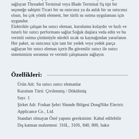
sağlayan Threaded Terminal veya Blade Terminal fiş tipi bir
seçeneğe sahiptir.Ticari bir su ısıtıcınız ya da anlık bir su ısıtıcınız
olsun, bu çok yönlü element, her türlü su ısıtma uygulaması için
uygundur.
Elektrikle çalışan bu ısıtıcı eleman, kurulumu kolaydır ve hızlı ve
tutarlı bir ısıtıcı performans sağlar.Soğuk duşlara veda edin ve bu
verimli ısıtma çözümüyle sürekli sıcak su kaynağından yararlanın.
Her paket, su ısıtıcınız için tam bir yedek veya yedek parça
sağlayan bir ısıtıcı eleman içerir.Bu güvenilir ısıtıcı ile ısıtıcı
sisteminizin sorunsuz ve verimli çalışmasını sağlayın.
Özellikleri:
Ürün Adı: Su ısıtıcı ısıtıcı elemanlar
Kurulum Türü: Çivilenmiş / Dökülmüş
Sayı: 1
Şirket Adı: Foshan Şehri Shunde Bölgesi DongNike Electric
Applicance Co., Ltd.
Standart olmayan Özel yapımı gereksinim: Kabul edilebilir
Dış katman malzemesi: 316L, 310S, 840, 800, bakır