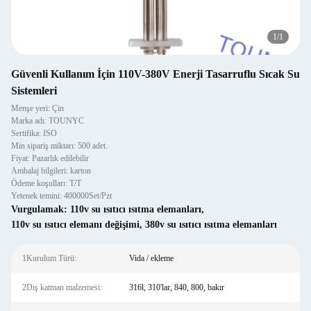
1
/
1
Güvenli Kullanım İçin 110V-380V Enerji Tasarruflu Sıcak Su
Sistemleri
Menşe yeri: Çin
Marka adı: TOUNYC
Sertifika: ISO
Min sipariş miktarı: 500 adet.
Fiyat: Pazarlık edilebilir
Ambalaj bilgileri: karton
Ödeme koşulları: T/T
Yetenek temini: 400000Set/Pzt
Vurgulamak:
110v su ısıtıcı ısıtma elemanları
,
110v su ısıtıcı elemanı değişimi
,
380v su ısıtıcı ısıtma elemanları
1Kurulum Türü:
Vida / ekleme
2Dış katman malzemesi:
316l, 310'lar, 840, 800, bakır