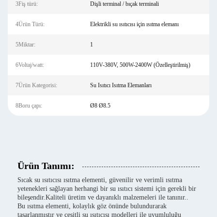
3Fiş türü:
Dişli terminal / bıçak terminali
4Ürün Türü:
Elektrikli su ısıtıcısı için ısıtma elemanı
5Miktar:
1
6Voltaj/watt:
110V-380V, 500W-2400W (Özelleştirilmiş)
7Ürün Kategorisi:
Su Isıtıcı Isıtma Elemanları
8Boru çapı:
Ø8 Ø8.5
Ürün Tanımı:
Sıcak su ısıtıcısı ısıtma elementi, güvenilir ve verimli ısıtma
yetenekleri sağlayan herhangi bir su ısıtıcı sistemi için gerekli bir
bileşendir.Kaliteli üretim ve dayanıklı malzemeleri ile tanınır..
Bu ısıtma elementi, kolaylık göz önünde bulundurarak
tasarlanmıştır ve çeşitli su ısıtıcısı modelleri ile uyumluluğu