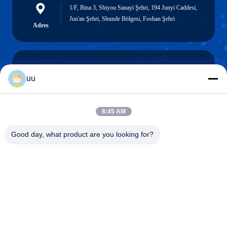
1/F, Bina 3, Shiyou Sanayi Şehri, 194 Junyi Caddesi,
Jun'an Şehri, Shunde Bölgesi, Foshan Şehri
Adres
uu
Hazel@electric-heatingelement.com
E-posta
8:45 AM
Good day, what product are you looking for?
0086-13790098334
Telefon.
Foshan Shunde District Dongnike Electric