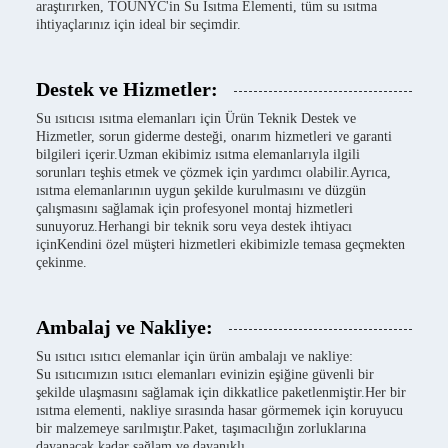
araştırırken, TOUNYC'in Su Isıtma Elementi, tüm su ısıtma
ihtiyaçlarınız için ideal bir seçimdir.
Destek ve Hizmetler:
Su ısıtıcısı ısıtma elemanları için Ürün Teknik Destek ve
Hizmetler, sorun giderme desteği, onarım hizmetleri ve garanti
bilgileri içerir.Uzman ekibimiz ısıtma elemanlarıyla ilgili
sorunları teşhis etmek ve çözmek için yardımcı olabilir.Ayrıca,
ısıtma elemanlarının uygun şekilde kurulmasını ve düzgün
çalışmasını sağlamak için profesyonel montaj hizmetleri
sunuyoruz.Herhangi bir teknik soru veya destek ihtiyacı
içinKendini özel müşteri hizmetleri ekibimizle temasa geçmekten
çekinme.
Ambalaj ve Nakliye:
Su ısıtıcı ısıtıcı elemanlar için ürün ambalajı ve nakliye:
Su ısıtıcımızın ısıtıcı elemanları evinizin eşiğine güvenli bir
şekilde ulaşmasını sağlamak için dikkatlice paketlenmiştir.Her bir
ısıtma elementi, nakliye sırasında hasar görmemek için koruyucu
bir malzemeye sarılmıştır.Paket, taşımacılığın zorluklarına
dayanacak kadar sağlam ve dayanıklı.