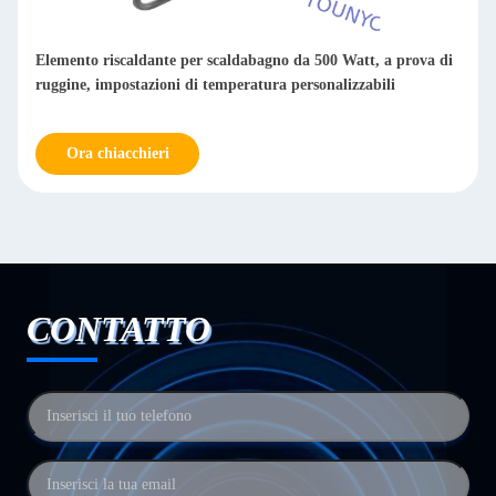
ldante per scaldabagno da 500 Watt, a prova di
Elemento riscaldant
tazioni di temperatura personalizzabili
elettrico, a prova di
hieri
Ora chiacchieri
CONTATTO