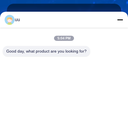
uu
Hazel@electric-heatingelement.com
E-mail
5:04 PM
Good day, what product are you looking for?
0086-13790098334
Telefono
Foshan Shunde District Dongnike Electric
Appliance Co.,Ltd.