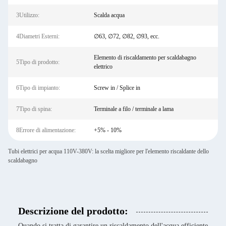
3Utilizzo:
Scalda acqua
4Diametri Esterni:
∅63, ∅72, ∅82, ∅93, ecc.
Elemento di riscaldamento per scaldabagno
5Tipo di prodotto:
elettrico
6Tipo di impianto:
Screw in / Splice in
7Tipo di spina:
Terminale a filo / terminale a lama
8Errore di alimentazione:
+5% - 10%
Tubi elettrici per acqua 110V-380V: la scelta migliore per l'elemento riscaldante dello
scaldabagno
Descrizione del prodotto:
Quando si tratta di garantire un riscaldamento dell'acqua efficiente