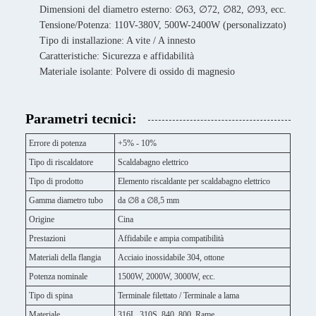
Dimensioni del diametro esterno: ∅63, ∅72, ∅82, ∅93, ecc.
Tensione/Potenza: 110V-380V, 500W-2400W (personalizzato)
Tipo di installazione: A vite / A innesto
Caratteristiche: Sicurezza e affidabilità
Materiale isolante: Polvere di ossido di magnesio
Parametri tecnici:
Errore di potenza
+5% - 10%
Tipo di riscaldatore
Scaldabagno elettrico
Tipo di prodotto
Elemento riscaldante per scaldabagno elettrico
Gamma diametro tubo
da ∅8 a ∅8,5 mm
Origine
Cina
Prestazioni
Affidabile e ampia compatibilità
Materiali della flangia
Acciaio inossidabile 304, ottone
Potenza nominale
1500W, 2000W, 3000W, ecc.
Tipo di spina
Terminale filettato / Terminale a lama
Materiale
316L, 310S, 840, 800, Rame