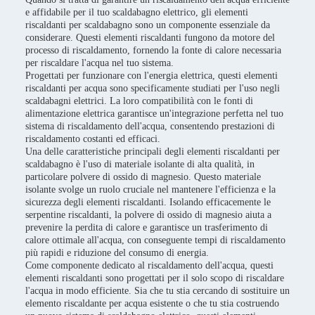
e affidabile per il tuo scaldabagno elettrico, gli elementi
riscaldanti per scaldabagno sono un componente essenziale da
considerare. Questi elementi riscaldanti fungono da motore del
processo di riscaldamento, fornendo la fonte di calore necessaria
per riscaldare l'acqua nel tuo sistema.
Progettati per funzionare con l'energia elettrica, questi elementi
riscaldanti per acqua sono specificamente studiati per l'uso negli
scaldabagni elettrici. La loro compatibilità con le fonti di
alimentazione elettrica garantisce un'integrazione perfetta nel tuo
sistema di riscaldamento dell'acqua, consentendo prestazioni di
riscaldamento costanti ed efficaci.
Una delle caratteristiche principali degli elementi riscaldanti per
scaldabagno è l'uso di materiale isolante di alta qualità, in
particolare polvere di ossido di magnesio. Questo materiale
isolante svolge un ruolo cruciale nel mantenere l'efficienza e la
sicurezza degli elementi riscaldanti. Isolando efficacemente le
serpentine riscaldanti, la polvere di ossido di magnesio aiuta a
prevenire la perdita di calore e garantisce un trasferimento di
calore ottimale all'acqua, con conseguente tempi di riscaldamento
più rapidi e riduzione del consumo di energia.
Come componente dedicato al riscaldamento dell'acqua, questi
elementi riscaldanti sono progettati per il solo scopo di riscaldare
l'acqua in modo efficiente. Sia che tu stia cercando di sostituire un
elemento riscaldante per acqua esistente o che tu stia costruendo