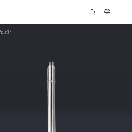
้อนน้ํา