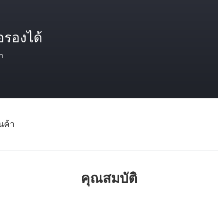
อรองได้
า
นค้า
คุณสมบัติ