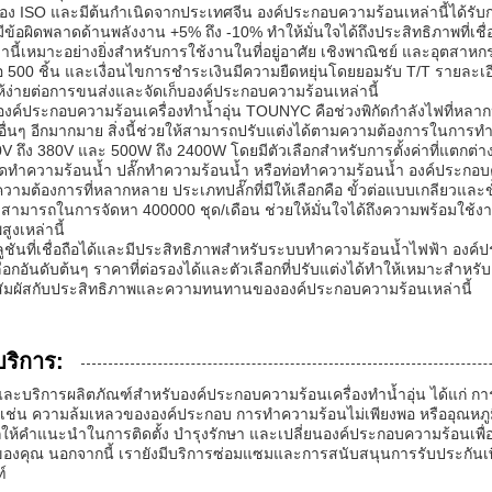
รอง ISO และมีต้นกำเนิดจากประเทศจีน องค์ประกอบความร้อนเหล่านี้ได้ร
มีข้อผิดพลาดด้านพลังงาน +5% ถึง -10% ทำให้มั่นใจได้ถึงประสิทธิภาพที่เชื
ี้เหมาะอย่างยิ่งสำหรับการใช้งานในที่อยู่อาศัย เชิงพาณิชย์ และอุตสาหกร
ำคือ 500 ชิ้น และเงื่อนไขการชำระเงินมีความยืดหยุ่นโดยยอมรับ T/T รายละ
ห้ง่ายต่อการขนส่งและจัดเก็บองค์ประกอบความร้อนเหล่านี้
องค์ประกอบความร้อนเครื่องทำน้ำอุ่น TOUNYC คือช่วงพิกัดกำลังไฟที่หลาก
นๆ อีกมากมาย สิ่งนี้ช่วยให้สามารถปรับแต่งได้ตามความต้องการในการ
10V ถึง 380V และ 500W ถึง 2400W โดยมีตัวเลือกสำหรับการตั้งค่าที่แตกต่า
ดทำความร้อนน้ำ ปลั๊กทำความร้อนน้ำ หรือท่อทำความร้อนน้ำ องค์ประกอบคว
ต้องการที่หลากหลาย ประเภทปลั๊กที่มีให้เลือกคือ ขั้วต่อแบบเกลียวและขั้
ามสามารถในการจัดหา 400000 ชุด/เดือน ช่วยให้มั่นใจได้ถึงความพร้อมใช้ง
งเหล่านี้
ซลูชันที่เชื่อถือได้และมีประสิทธิภาพสำหรับระบบทำความร้อนน้ำไฟฟ้า องค
ือกอันดับต้นๆ ราคาที่ต่อรองได้และตัวเลือกที่ปรับแต่งได้ทำให้เหมาะสำหรั
ื่อสัมผัสกับประสิทธิภาพและความทนทานขององค์ประกอบความร้อนเหล่านี้
ริการ:
ละบริการผลิตภัณฑ์สำหรับองค์ประกอบความร้อนเครื่องทำน้ำอุ่น ได้แก่ ก
เช่น ความล้มเหลวขององค์ประกอบ การทำความร้อนไม่เพียงพอ หรืออุณหภูมิน้ำ
้คำแนะนำในการติดตั้ง บำรุงรักษา และเปลี่ยนองค์ประกอบความร้อนเพื่อใ
่นของคุณ นอกจากนี้ เรายังมีบริการซ่อมแซมและการสนับสนุนการรับประกันเพ
์