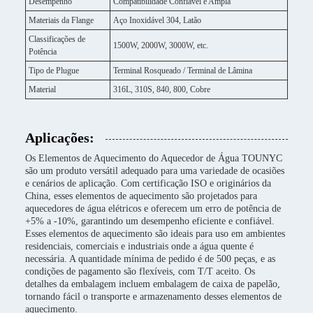
Desempenho
Compatibilidade Confiável e Ampla
Materiais da Flange
Aço Inoxidável 304, Latão
Classificações de
1500W, 2000W, 3000W, etc.
Potência
Tipo de Plugue
Terminal Rosqueado / Terminal de Lâmina
Material
316L, 310S, 840, 800, Cobre
Aplicações:
Os Elementos de Aquecimento do Aquecedor de Água TOUNYC
são um produto versátil adequado para uma variedade de ocasiões
e cenários de aplicação. Com certificação ISO e originários da
China, esses elementos de aquecimento são projetados para
aquecedores de água elétricos e oferecem um erro de potência de
+5% a -10%, garantindo um desempenho eficiente e confiável.
Esses elementos de aquecimento são ideais para uso em ambientes
residenciais, comerciais e industriais onde a água quente é
necessária. A quantidade mínima de pedido é de 500 peças, e as
condições de pagamento são flexíveis, com T/T aceito. Os
detalhes da embalagem incluem embalagem de caixa de papelão,
tornando fácil o transporte e armazenamento desses elementos de
aquecimento.