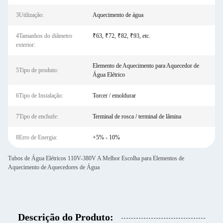
3Utilização:
Aquecimento de água
4Tamanhos do diâmetro
₹63, ₹72, ₹82, ₹93, etc.
exterior:
Elemento de Aquecimento para Aquecedor de
5Tipo de produto:
Água Elétrico
6Tipo de Instalação:
Torcer / emoldurar
7Tipo de enchufe:
Terminal de rosca / terminal de lâmina
8Erro de Energia:
+5% - 10%
Tubos de Água Elétricos 110V-380V A Melhor Escolha para Elementos de
Aquecimento de Aquecedores de Água
Descrição do Produto: