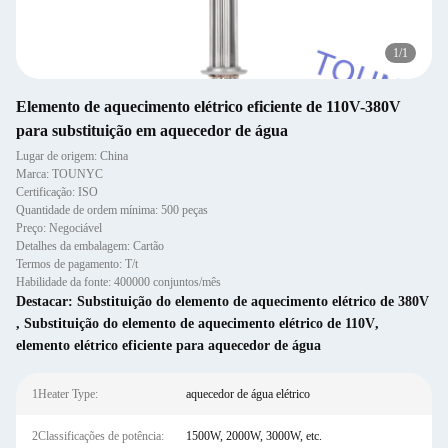
1
/
1
Elemento de aquecimento elétrico eficiente de 110V-380V
para substituição em aquecedor de água
Lugar de origem: China
Marca: TOUNYC
Certificação: ISO
Quantidade de ordem mínima: 500 peças
Preço: Negociável
Detalhes da embalagem: Cartão
Termos de pagamento: T/t
Habilidade da fonte: 400000 conjuntos/mês
Destacar:
Substituição do elemento de aquecimento elétrico de 380V
,
Substituição do elemento de aquecimento elétrico de 110V
,
elemento elétrico eficiente para aquecedor de água
1Heater Type:
aquecedor de água elétrico
2Classificações de potência:
1500W, 2000W, 3000W, etc.