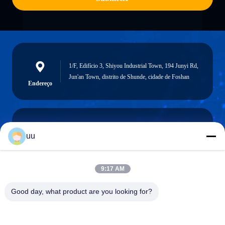
1/F, Edifício 3, Shiyou Industrial Town, 194 Junyi Rd,
Jun'an Town, distrito de Shunde, cidade de Foshan
Endereço
uu
Hazel@electric-heatingelement.com
E-mail
9:17 AM
Good day, what product are you looking for?
0086-13790098334
Telefone