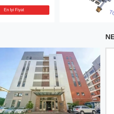
En Iyi Fiyat
N