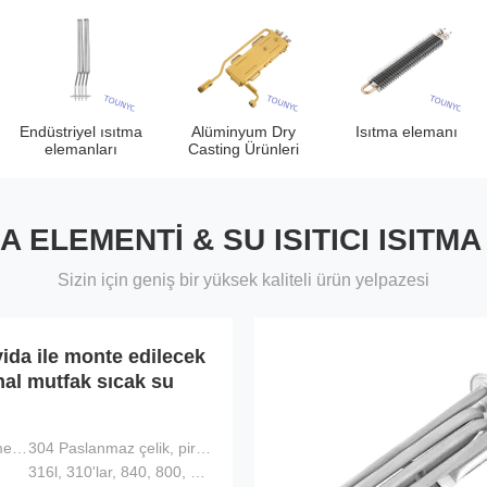
Endüstriyel ısıtma
Alüminyum Dry
Isıtma elemanı
elemanları
Casting Ürünleri
MA ELEMENTI & SU ISITICI ISITM
Sizin için geniş bir yüksek kaliteli ürün yelpazesi
ida ile monte edilecek
inal mutfak sıcak su
Flanş malzemeleri:
304 Paslanmaz çelik, pirinç
316l, 310'lar, 840, 800, bakır