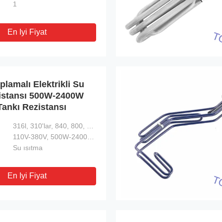
1
En Iyi Fiyat
lamalı Elektrikli Su
ezistansı 500W-2400W
Tankı Rezistansı
316l, 310'lar, 840, 800, bakır
110V-380V, 500W-2400W (Özelleştirilmiş)
Su ısıtma
En Iyi Fiyat