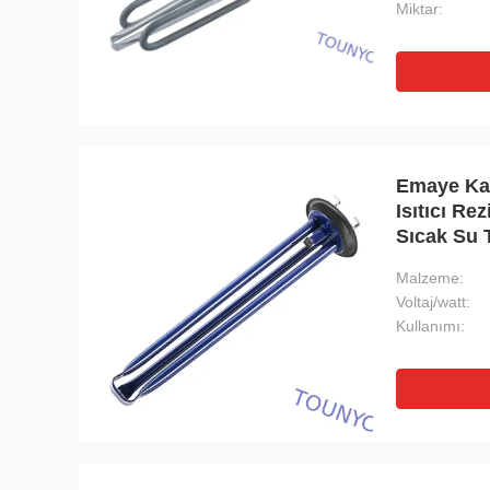
Miktar:
Emaye Kap
Isıtıcı R
Sıcak Su 
Malzeme:
Voltaj/watt:
Kullanımı: