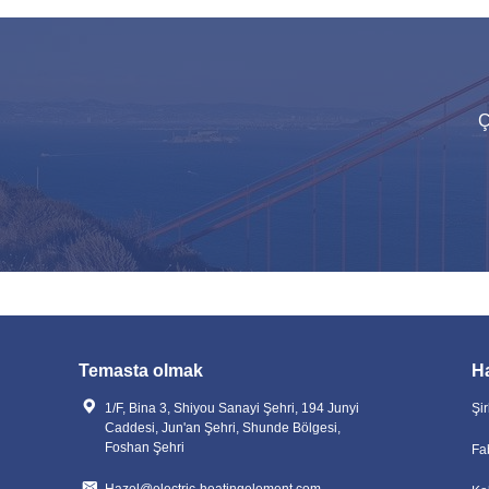
Pas geçirmez 500 Watt su ısıtıcı eleman özelleştir
Ç
Özelleştirilebilir Endüstriyel Su Isıtma Elemen
8 mm boru çapı elektrikli sıcak su elemanı deği
Hızlı Isıtma Ticari Isıtma Elemanı Restoran Isıt
Temasta olmak
H
1/F, Bina 3, Shiyou Sanayi Şehri, 194 Junyi
Şir
Caddesi, Jun'an Şehri, Shunde Bölgesi,
Foshan Şehri
Fa