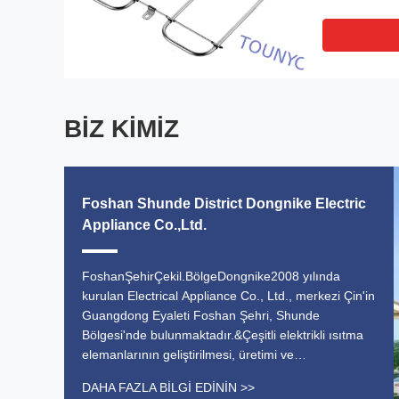
BIZ KIMIZ
Foshan Shunde District Dongnike Electric
Appliance Co.,Ltd.
FoshanŞehirÇekil.BölgeDongnike2008 yılında
kurulan Electrical Appliance Co., Ltd., merkezi Çin'in
Guangdong Eyaleti Foshan Şehri, Shunde
Bölgesi'nde bulunmaktadır.&Çeşitli elektrikli ısıtma
elemanlarının geliştirilmesi, üretimi ve
pazarlanması, dünya çapında müşteriler için verimli
DAHA FAZLA BILGI EDININ >>
ve güvenilir çözümler sunmak için adanmış.Teknik