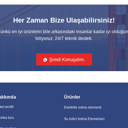
Enerji Tasarruflu Elektrikli Isıtma Borusu Özelleştirme 2000 Watt Su Isıtıcı Elemanı
310S Sıcak Su Isıtıcı Elemanı 1500 Watt Su Isıtıcı Elemanı Yüksek Verimlilik
310S Elektrikli Su Isıtıcı Is
Her Zaman Bize Ulaşabilirsiniz!
ilebilir sıcaklık ayarları
ünkü en iyi ürünlerin bile arkasındaki insanlar kadar iyi olduğu
ti 1500w Su Isıtma Elementi
3000 Watt 240v Su ısıtıcı el
biliyoruz. 24/7 teknik destek.
ştirme güvenliği
Özelleştirme Elektrikli Su I
ıcı Eleman Değişimi
Oteller için uzun ömürlü tic
Şimdi Konuşalım.
Aşırı Isınma Koruması Isı Pompası Isıtma Elemanı Elektrikli Tutarlı Isıtma İçin
akkında
Ürünler
ket profili
Elektrikli ısıtma elementi
brika turu
Su Isıtıcı Isıtma Elemanları