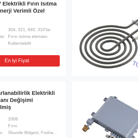
Elektrikli Fırın Isıtma
erji Verimli Özel
304, 321, 840, 310'lar
si:
Fırın ısıtma elemanı
Kullanılabilir
En Iyi Fiyat
lanabilirlik Elektrikli
manı Değişimi
ilmiş
2008
Fırın
u:
Shunde Bölgesi, Foshan City, Guangdong Eyaleti, Çin