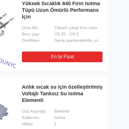
Yüksek Sıcaklık 840 Fırın Isıtma
Tüpü Uzun Ömürlü Performans
İçin
Ürün Adı:
Yüksek çıkışlı fırın ısıtma tüpleri-endüstriyel pişirme için optimal
Boru çapı:
∅6.25 - ∅8.5
Özellikleri:
Geniş uyarlanabilirlik, uzun ömürlü performans
En Iyi Fiyat
Anlık sıcak su için özelleştirilmiş
Voltajlı Tanksız Su Isıtma
Elementi
Güç Kaynağı:
Elektrikli
Kullanımı:
Isıtma
Miktar:
1