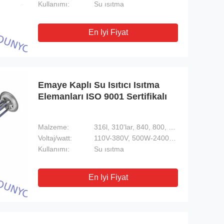
Kullanımı:
Su ısıtma
En Iyi Fiyat
Emaye Kaplı Su Isıtıcı Isıtma
Elemanları ISO 9001 Sertifikalı
Malzeme:
316l, 310'lar, 840, 800, bakır
Voltaj/watt:
110V-380V, 500W-2400W (Özelleştirilmiş)
Kullanımı:
Su ısıtma
En Iyi Fiyat