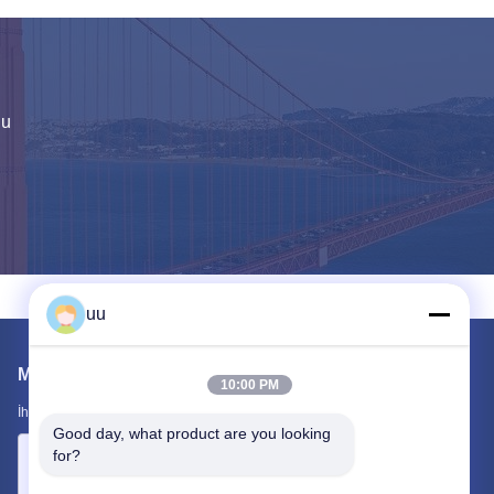
Dayanıklı 93mm Tüp Endüstriyel Su Isıtıcı Elemanı 1500W 2000W 3000W
ıtma Elemanı Değişimi Ev Kullanımı
Enerji Verimli Yer Tasarrufu Sağlayan Su Isıtıcı Rezistans Değişimi 110V-380V
nu
eman 63mm tüplü su tankı ısıtıcı eleman
sıtıcı Isıtma Elemanları 500W-2400W Güç
ari su ısıtıcısı elemanları 500W-2400W
Endüstriyel Ortamda Uzun Ömürlü Performans İçin Elektrikli Isıtma Borusu Ekleme
uu
Mail Gönder
10:00 PM
İhtiyaçlarınızı bize bildirin. En iyi ürünleri sizinle bağlayacağız.
Good day, what product are you looking 
for?