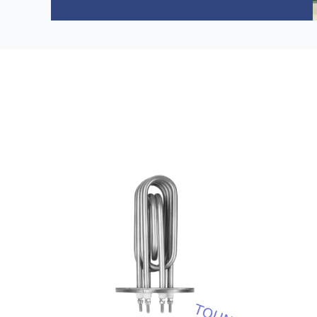
mükemmellik ve ürün kalitesine olan sarsılmaz
bağlılığımız bize g...