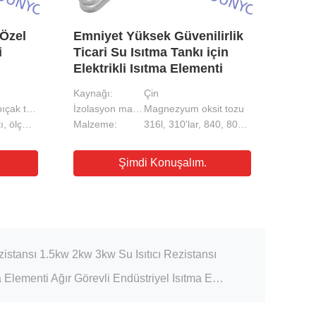
 Özel
Emniyet Yüksek Güvenilirlik
Ağır
i
Ticari Su Isıtma Tankı için
Çeli
Elektrikli Isıtma Elementi
Endüs
Kaynağı:
Çin
Malze
Dişli terminal / bıçak terminali
İzolasyon malzemesi:
Magnezyum oksit tozu
Voltaj/
Korozyon karşıtı, ölçeklendirme, güvenlik ve güvenilir, dayanıklı
Malzeme:
316l, 310'lar, 840, 800, bakır
Kullan
eman 63mm tüplü su tankı ısıtıcı eleman
Şimdi Konuşalım.
sıtıcı Isıtma Elemanları 500W-2400W Güç
ari su ısıtıcısı elemanları 500W-2400W
Endüstriyel Ortamda Uzun Ömürlü Performans İçin Elektrikli Isıtma Borusu Ekleme
ezistansı 1.5kw 2kw 3kw Su Isıtıcı Rezistansı
304SS Flanş Elektrikli Isıtma Elementi Ağır Görevli Endüstriyel Isıtma Elementi
Yüksek Güçlü Elektrikli Isıtma Elemanı Vidalı / Birleştirme Tipi Kolay Kurulum