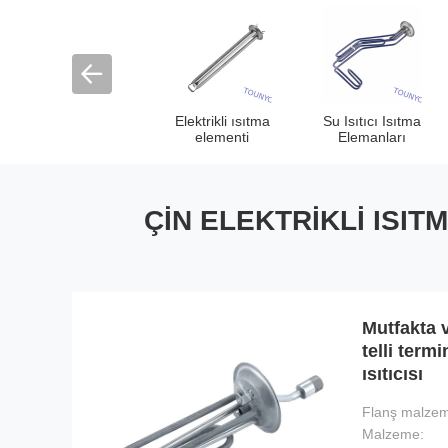
Elektrikli ısıtma
Su Isıtıcı Isıtma
elementi
Elemanları
ÇIN ELEKTRIKLI ISIT
Mutfakta v
telli term
ısıtıcısı
Malzeme: