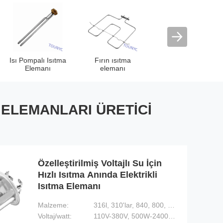
Isı Pompalı Isıtma
Fırın ısıtma
Demiryolu Elektrikli
Elemanı
elemanı
Isıtıcı
A ELEMANLARI ÜRETICI
Özelleştirilmiş Voltajlı Su İçin
Hızlı Isıtma Anında Elektrikli
Isıtma Elemanı
Malzeme:
316l, 310'lar, 840, 800, bakır
Voltaj/watt:
110V-380V, 500W-2400W (Özelleştirilmiş)