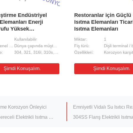
eştirme Endüstriyel
Restoranlar için Güçlü
ı Elemanları Enerji
Isıtma Elemanları Ticar
rufu Yüksek
Isıtma Elemanları
rmans
Kullanılabilir
Miktar:
1
Şirket Genel Bakışı:
Dünya çapında müşterilere elektrikli ısıtma elemanları için verimli ve güvenilir çözümler sunmada uz
Fiş türü:
e:
304, 321, 316l, 310s, 840, 800, bakır
Özellikleri:
ti 1500w Su Isıtma Elementi
3000 Watt 240v Su ısıtıcı el
Şimdi Konuşalım.
Şimdi Konuşalım.
ştirme güvenliği
Özelleştirme Elektrikli Su I
ıcı Eleman Değişimi
Oteller için uzun ömürlü tic
Aşırı Isınma Koruması Isı Pompası Isıtma Elemanı Elektrikli Tutarlı Isıtma İçin
irme Korozyon Önleyici
Emniyetli Vidalı Su Isıtıcı R
Yüksek sıcaklık uygulamaları için Endüstriyel Dereceli Elektrikli Isıtma Tüpü