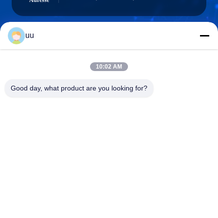
Adresse
uu
Hazel@electric-heatingelement.com
E-Mail-Adresse
10:02 AM
Good day, what product are you looking for?
0086-13790098334
Telefon
Foshan Shunde District Dongnike Electric
Appliance Co.,Ltd.