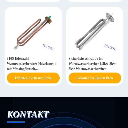
310S Edelstahl-
Sicherheitsschraube im
Warmwasserbereiter-Heizelement
Warmwasserbereiter 1,5kw 2kw
mit Messingflansch,
3kw Warmwasserbereiter
hochtemperatur- und
Erhalten Sie Besten Preis
Erhalten Sie Besten Preis
korrosionsbeständig
KONTAKT