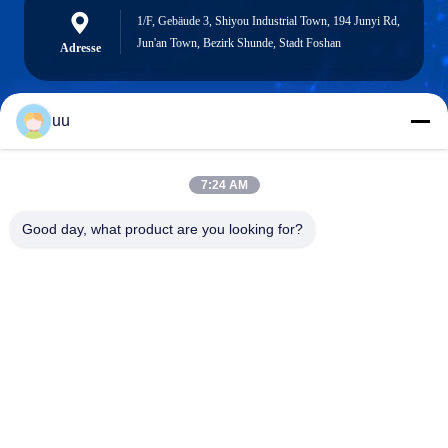
1/F, Gebäude 3, Shiyou Industrial Town, 194 Junyi Rd,
Jun'an Town, Bezirk Shunde, Stadt Foshan
Adresse
uu
Hazel@electric-heatingelement.com
E-Mail-Adresse
7:24 AM
Good day, what product are you looking for?
0086-13790098334
Telefon
Foshan Shunde District Dongnike Electric
Appliance Co.,Ltd.