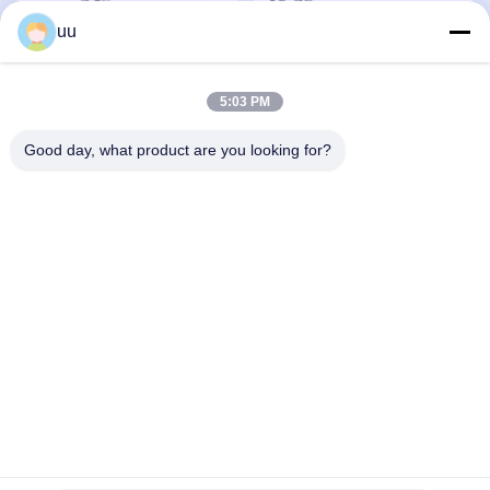
uu
Effizientes Warmwassersystem-
Sicherheitselement für Elektro-
Element Breite Kompatibilität
Warmwasserbereiter, Badezimmer-
5:03 PM
1000w
Warmwasserbereiter-Element,
Warmwasserheizungselement
Warmwasserbereiter-Element
Good day, what product are you looking for?
Erhalten Sie Besten Preis
Erhalten Sie Besten Preis
Hochleistungs-
Schnellheizendes kommerzielles
Warmwasserbereiter-Heizelement
Heizelement für Restaurants,
mit 3000 Watt und
Ersatzteil
Schnellheiztechnologie
Erhalten Sie Besten Preis
Erhalten Sie Besten Preis