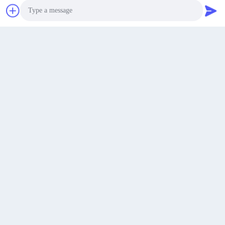
Plaudern Sie Jetzt
Photo
Video Call
Einfache Installation
Elektrowasserbereiter
Audio Call
Sonderanfertigung Heizelemente
Schraub-/Splice-Installationsart
für große Warmwasserzylinder
Kaufprobe
Erhalten Sie Besten Preis
Erhalten Sie Besten Preis
KONTAKT