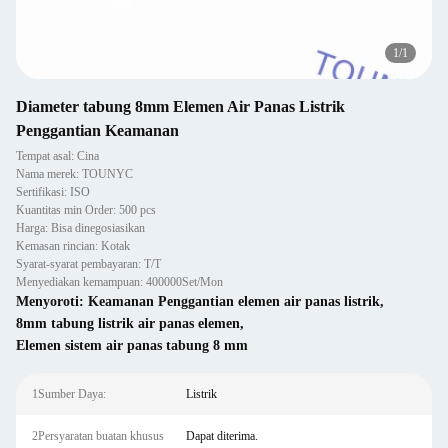
1
/
1
Diameter tabung 8mm Elemen Air Panas Listrik
Penggantian Keamanan
Tempat asal: Cina
Nama merek: TOUNYC
Sertifikasi: ISO
Kuantitas min Order: 500 pcs
Harga: Bisa dinegosiasikan
Kemasan rincian: Kotak
Syarat-syarat pembayaran: T/T
Menyediakan kemampuan: 400000Set/Mon
Menyoroti:
Keamanan Penggantian elemen air panas listrik
,
8mm tabung listrik air panas elemen
,
Elemen sistem air panas tabung 8 mm
1Sumber Daya:
Listrik
2Persyaratan buatan khusus
Dapat diterima.