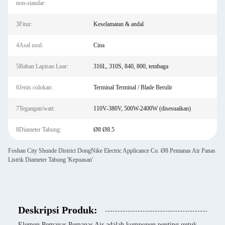
non-standar:
3Fitur:
Keselamatan & andal
4Asal usul:
Cina
5Bahan Lapisan Luar:
316L, 310S, 840, 800, tembaga
6Jenis colokan:
Terminal Terminal / Blade Berulir
7Tegangan/watt:
110V-380V, 500W-2400W (disesuaikan)
8Diameter Tabung:
Ø8 Ø8.5
Foshan City Shunde District DongNike Electric Applicance Co. Ø8 Pemanas Air Panas
Listrik Diameter Tabung 'Kepuasan'
Deskripsi Produk:
Elemen Pemanas Pemanas Air adalah komponen penting untuk