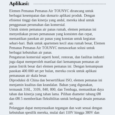
Aplikasi:
Elemen Pemanas Pemanas Air TOUNYC dirancang untuk
berbagai kesempatan dan skenario aplikasi produk. Dengan
efisiensi tinggi dan kinerja yang andal, mereka ideal untuk
penggunaan perumahan dan komersial.
Untuk sistem pemanas air panas rumah, elemen pemanas ini
menyediakan proses pemanasan yang konsisten dan cepat,
memastikan pasokan air panas yang konstan untuk kegiatan
sehari-hari. Baik untuk apartemen kecil atau rumah besar, Elemen
Pemanas Pemanas Air TOUNYC menawarkan solusi untuk
berbagai kebutuhan air panas.
Pengaturan komersial seperti hotel, restoran, dan fasilitas industri
juga dapat memperoleh manfaat dari kemampuan pemanas air
panas listrik besar dari elemen pemanas ini. Dengan kemampuan
pasokan 400.000 set per bulan, mereka cocok untuk aplikasi
pemanasan air skala besar.
Diproduksi di China dan bersertifikasi ISO, elemen pemanas ini
menjamin kualitas dan keandalan. Bahan yang digunakan,
termasuk 316L, 310S, 840, 800, dan Tembaga, memastikan daya
tahan dan kinerja yang tahan lama. Pilihan diameter tabung Ø8
dan Ø8.5 memberikan fleksibilitas untuk berbagai desain pemanas
air.
Pelanggan dapat menyesuaikan tegangan dan watt sesuai dengan
kebutuhan spesifik mereka, mulai dari 110V hingga 380V dan