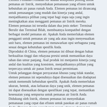
pemanas air listrik, menyediakan pemanasan yang efisien untuk
kebutuhan air panas rumah Anda. Elemen pemanas ini dirancang
untuk pemasangan yang mudah dan kinerja yang andal,
menjadikannya pilihan yang tepat bagi siapa saja yang ingin
meningkatkan atau mengganti pemanas air listrik mereka.
Elemen pemanas ini tersedia dalam dua jenis steker: Terminal
Berulir dan Terminal Bilah, membuatnya kompatibel dengan
berbagai model pemanas air. Apakah Anda memerlukan elemen
pengganti untuk pemanas air yang ada atau ingin menyesuaikan
unit baru, elemen pemanas ini menawarkan opsi serbaguna yang
sesuai dengan kebutuhan spesifik Anda.
Diproduksi di China, elemen pemanas ini dibuat dengan bahan
berkualitas tinggi dan rekayasa presisi untuk memastikan daya
tahan dan umur panjang. Asal produk ini menjamin kinerja yang
andal dan kualitas yang konsisten, menjadikannya pilihan yang
terpercaya untuk air panas listrik sesuai permintaan.
Untuk pelanggan dengan persyaratan khusus yang tidak standar,
elemen pemanas ini sepenuhnya dapat disesuaikan dan diadaptasi
untuk memenuhi kebutuhan spesifik. Apakah Anda memerlukan
ukuran, bentuk, atau keluaran daya yang unik, elemen pemanas
ini dapat disesuaikan dengan spesifikasi yang tepat, memastikan
kesesuaian yang sempurna untuk pemanas air listrik Anda.
Didukung oleh listrik, elemen pemanas ini menyediakan
pemanasan yang cepat dan efisien untuk pasokan air panas rumah