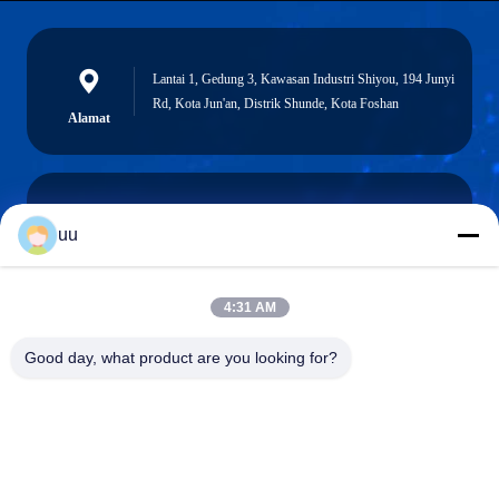
Lantai 1, Gedung 3, Kawasan Industri Shiyou, 194 Junyi
Rd, Kota Jun'an, Distrik Shunde, Kota Foshan
Alamat
uu
Hazel@electric-heatingelement.com
Surel
4:31 AM
Good day, what product are you looking for?
0086-13790098334
Telepon