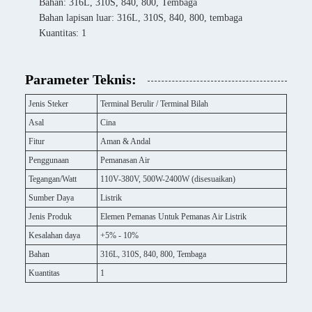
Bahan: 316L, 310S, 840, 800, Tembaga
Bahan lapisan luar: 316L, 310S, 840, 800, tembaga
Kuantitas: 1
Parameter Teknis:
Jenis Steker
Terminal Berulir / Terminal Bilah
Asal
Cina
Fitur
Aman & Andal
Penggunaan
Pemanasan Air
Tegangan/Watt
110V-380V, 500W-2400W (disesuaikan)
Sumber Daya
Listrik
Jenis Produk
Elemen Pemanas Untuk Pemanas Air Listrik
Kesalahan daya
+5% - 10%
Bahan
316L, 310S, 840, 800, Tembaga
Kuantitas
1