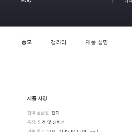
MOQ
가
풍모
갤러리
제품 설명
제품 사양
전력 공급원:
전기
특징:
안전 및 신뢰성
외층 물질:
316L, 310S, 840, 800, 구리