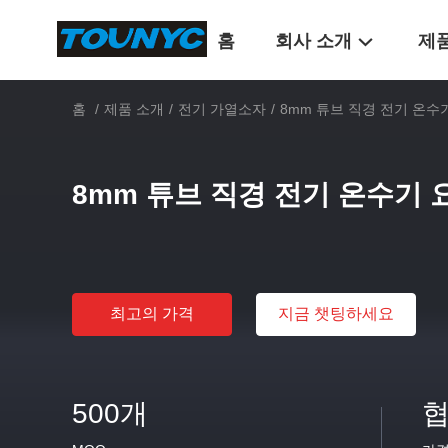
홈
회사 소개
제
홈
/
제품 소개
/
전기 가열소자
/
8mm 튜브 직경 전기 온수
8mm 튜브 직경 전기 온수기 
최고의 가격
지금 챗팅하세요
500개
협