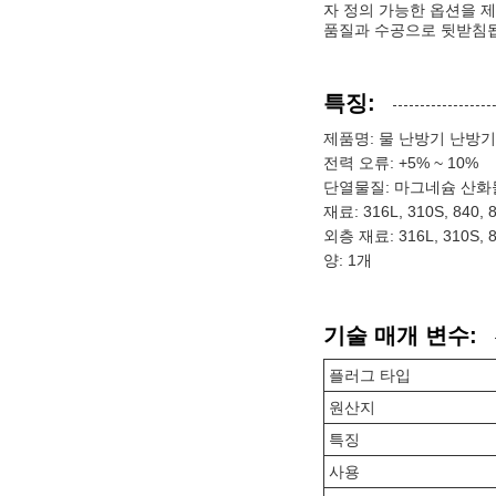
자 정의 가능한 옵션을 
품질과 수공으로 뒷받침
특징:
제품명: 물 난방기 난방기
전력 오류: +5% ~ 10%
단열물질: 마그네슘 산화
재료: 316L, 310S, 840,
외층 재료: 316L, 310S, 8
양: 1개
기술 매개 변수:
플러그 타입
원산지
특징
사용