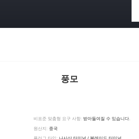
격
풍모
비표준 맞춤형 요구 사항:
받아들여질 수 있습니다.
원산지:
중국
플러그 타입:
나사산 터미널 / 블레이드 터미널