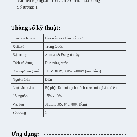
Vật liệu lớp ngoài: 316L, 310S, 840, 800, đồng
Số lượng: 1
Thông số kỹ thuật:
Loại phích cắm
Đầu nối ren / Đầu nối lưỡi
Xuất xứ
Trung Quốc
Đặc trưng
An toàn & Đáng tin cậy
Cách sử dụng
Đun nóng nước
Điện áp/Công suất
110V-380V, 500W-2400W (tùy chỉnh)
Nguồn điện
Điện
Loại sản phẩm
Bộ phận làm nóng cho bình nước nóng bằng điện
Lỗi nguồn
+5% - 10%
Vật liệu
316L, 310S, 840, 800, Đồng
Số lượng
1
Ứng dụng: