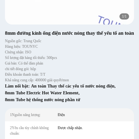
1
/
1
8mm đường kính ống điện nước nóng thay thế yếu tố an toàn
Nguồn gốc: Trung Quốc
Hàng hiệu: TOUNYC
Chứng nhận: ISO
Số lượng đặt hàng tối thiểu: 500pcs
Giá bán: Có thể đàm phán
chi tiết đóng gói: hộp
Điều khoản thanh toán: T/T
Khả năng cung cấp: 400000 giải quyết/mon
Làm nổi bật:
An toàn Thay thế các yếu tố nước nóng điện
,
8mm Tube Electric Hot Water Element
,
8mm Tube hệ thống nước nóng phần tử
1Nguồn năng lượng:
Điện
2Yêu cầu tùy chỉnh không
Được chấp nhận.
chuẩn: