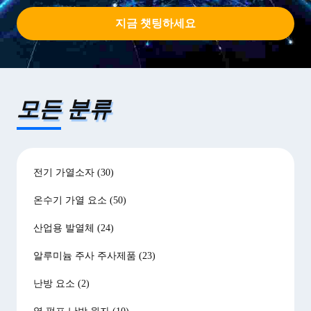
지금 챗팅하세요
모든 분류
전기 가열소자
(30)
온수기 가열 요소
(50)
산업용 발열체
(24)
알루미늄 주사 주사제품
(23)
난방 요소
(2)