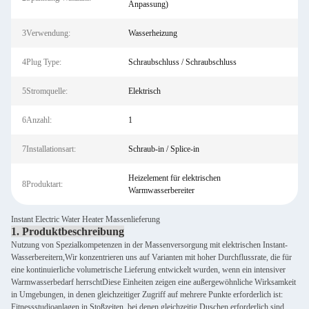
Anpassung)
3Verwendung:
Wasserheizung
4Plug Type:
Schraubschluss / Schraubschluss
5Stromquelle:
Elektrisch
6Anzahl:
1
7Installationsart:
Schraub-in / Splice-in
Heizelement für elektrischen
8Produktart:
Warmwasserbereiter
Instant Electric Water Heater Massenlieferung
1. Produktbeschreibung
Nutzung von Spezialkompetenzen in der Massenversorgung mit elektrischen Instant-
Wasserbereitern,Wir konzentrieren uns auf Varianten mit hoher Durchflussrate, die für
eine kontinuierliche volumetrische Lieferung entwickelt wurden, wenn ein intensiver
Warmwasserbedarf herrschtDiese Einheiten zeigen eine außergewöhnliche Wirksamkeit
in Umgebungen, in denen gleichzeitiger Zugriff auf mehrere Punkte erforderlich ist:
Fitnessstudioanlagen in Stoßzeiten, bei denen gleichzeitig Duschen erforderlich sind