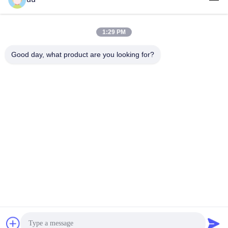
Hazel@electric-heatingelement.com
E-Mail-Adresse
1:29 PM
Good day, what product are you looking for?
0086-13790098334
Telefon
Foshan Shunde District Dongnike Electric
Appliance Co.,Ltd.
Foshan Shunde District Dongnike Electric Appliance Co.,Ltd.
Erhalten Sie besten Preis
Plaudern Sie jetzt
Plaudern Sie Jetzt