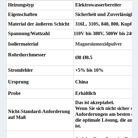
Heizungstyp
Elektrowasserbereiter
Eigenschaften
Sicherheit und Zuverlässigkei
Material der äußeren Schicht
316L, 310S, 840, 800, Kupfer
Spannung/Wattzahl
110V bis 380V, 500W bis 2400
Isoliermaterial
Magnesiumoxidpulver
Rohrdurchmesser
Ø8 Ø8.5
Stromfehler
+5% bis 10%
Ursprung
China
Probe
Erhältlich
Das ist akzeptabel.
Wenn Sie sich nicht sicher si
Nicht-Standard-Anforderung
Anforderungen am besten ents
auf Maß
die optimale Lösung, die auf 
ist.