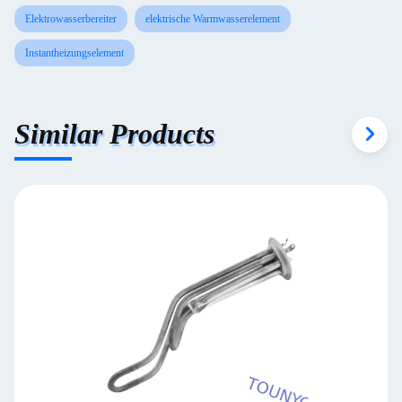
Elektrowasserbereiter
elektrische Warmwasserelement
Instantheizungselement
Similar Products