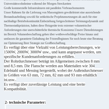
Universitätswohnheime während der Morgen-Streckzeiten
Große kommerzielle Infrastrukturen mit parallelen Verbrauchsmustern
Unser Rahmen für die Lieferung von Massengütern gewährleistet eine ausreichende
Bestandsaufteilung sowohl für zeitkritische Projektumsetzungen als auch für eine
nachhaltige Betriebskontinuität.Einbeziehung fortgeschrittener Strömungsdynamik und
Thermostatikpräzision, halten diese Heizgeräte trotz extremer volumetrischer
Anforderungen eine unerschütterliche thermische Konsistenz.Unsere Dienstleistungen
im Bereich Volumenbeschaffung gehen über wettbewerbsfähige Preise hinaus und
umfassen die garantierte Einhaltung der FristenBeginnen Sie noch heute eine Beratung
zur Optimierung Ihrer Strategie zur Großbeschaffung.
Es verfügt über eine Vielzahl von Leistungsberechnungen, wie
1500W, 2000W, 3000W usw., und kann angepasst werden, um
spezifische Kundenanforderungen zu erfüllen.
Der Rohrdurchmesser beträgt im Allgemeinen zwischen 8 mm
und 8,5 mm. Die Flansche werden aus Materialien wie 304
Edelstahl und Messing hergestellt, wobei der Außendurchmesser
in Größen von 63 mm, 72 mm, 82 mm und 93 mm erhältlich
ist.usw..
Es verfügt über zuverlässige Leistung und eine breite
Kompatibilität.
2- technische Parameter: