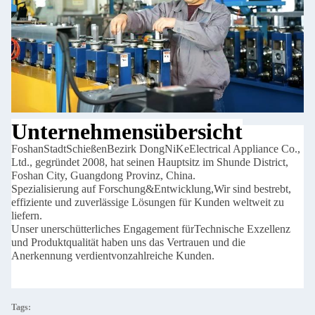
Unternehmensübersicht
Foshan
Stadt
Schießen
Bezirk DongNiKe
Electrical Appliance Co.,
Ltd., gegründet 2008, hat seinen Hauptsitz im Shunde District,
Foshan City, Guangdong Provinz, China.
Spezialisierung auf Forschung
&
Entwicklung,
Wir sind bestrebt,
effiziente und zuverlässige Lösungen für Kunden weltweit zu
liefern.
Unser unerschütterliches Engagement für
Technische Exzellenz
und Produktqualität haben uns das Vertrauen und die
Anerkennung verdient
von
zahlreiche Kunden.
Tags: