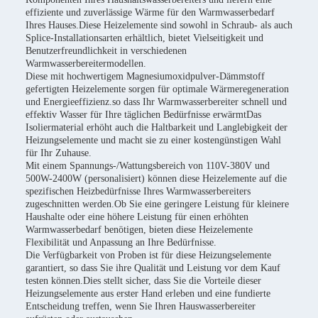
effiziente und zuverlässige Wärme für den Warmwasserbedarf
Ihres Hauses.Diese Heizelemente sind sowohl in Schraub- als auch
Splice-Installationsarten erhältlich, bietet Vielseitigkeit und
Benutzerfreundlichkeit in verschiedenen
Warmwasserbereitermodellen.
Diese mit hochwertigem Magnesiumoxidpulver-Dämmstoff
gefertigten Heizelemente sorgen für optimale Wärmeregeneration
und Energieeffizienz.so dass Ihr Warmwasserbereiter schnell und
effektiv Wasser für Ihre täglichen Bedürfnisse erwärmtDas
Isoliermaterial erhöht auch die Haltbarkeit und Langlebigkeit der
Heizungselemente und macht sie zu einer kostengünstigen Wahl
für Ihr Zuhause.
Mit einem Spannungs-/Wattungsbereich von 110V-380V und
500W-2400W (personalisiert) können diese Heizelemente auf die
spezifischen Heizbedürfnisse Ihres Warmwasserbereiters
zugeschnitten werden.Ob Sie eine geringere Leistung für kleinere
Haushalte oder eine höhere Leistung für einen erhöhten
Warmwasserbedarf benötigen, bieten diese Heizelemente
Flexibilität und Anpassung an Ihre Bedürfnisse.
Die Verfügbarkeit von Proben ist für diese Heizungselemente
garantiert, so dass Sie ihre Qualität und Leistung vor dem Kauf
testen können.Dies stellt sicher, dass Sie die Vorteile dieser
Heizungselemente aus erster Hand erleben und eine fundierte
Entscheidung treffen, wenn Sie Ihren Hauswasserbereiter