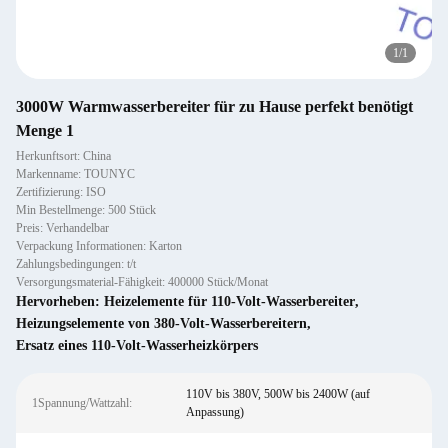
1
/
1
3000W Warmwasserbereiter für zu Hause perfekt benötigt
Menge 1
Herkunftsort: China
Markenname: TOUNYC
Zertifizierung: ISO
Min Bestellmenge: 500 Stück
Preis: Verhandelbar
Verpackung Informationen: Karton
Zahlungsbedingungen: t/t
Versorgungsmaterial-Fähigkeit: 400000 Stück/Monat
Hervorheben:
Heizelemente für 110-Volt-Wasserbereiter
,
Heizungselemente von 380-Volt-Wasserbereitern
,
Ersatz eines 110-Volt-Wasserheizkörpers
110V bis 380V, 500W bis 2400W (auf
1Spannung/Wattzahl:
Anpassung)