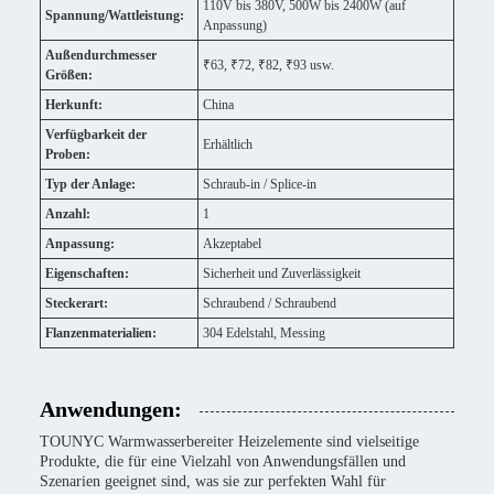
110V bis 380V, 500W bis 2400W (auf
Spannung/Wattleistung:
Anpassung)
Außendurchmesser
₹63, ₹72, ₹82, ₹93 usw.
Größen:
Herkunft:
China
Verfügbarkeit der
Erhältlich
Proben:
Typ der Anlage:
Schraub-in / Splice-in
Anzahl:
1
Anpassung:
Akzeptabel
Eigenschaften:
Sicherheit und Zuverlässigkeit
Steckerart:
Schraubend / Schraubend
Flanzenmaterialien:
304 Edelstahl, Messing
Anwendungen:
TOUNYC Warmwasserbereiter Heizelemente sind vielseitige
Produkte, die für eine Vielzahl von Anwendungsfällen und
Szenarien geeignet sind, was sie zur perfekten Wahl für