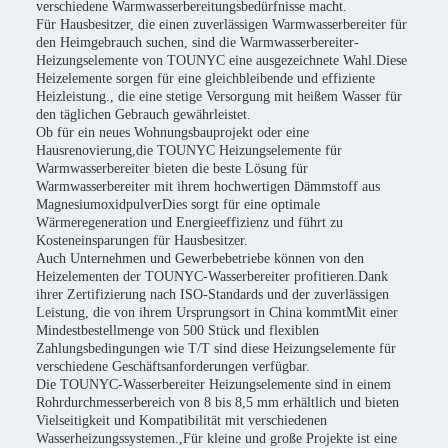
verschiedene Warmwasserbereitungsbedürfnisse macht.
Für Hausbesitzer, die einen zuverlässigen Warmwasserbereiter für
den Heimgebrauch suchen, sind die Warmwasserbereiter-
Heizungselemente von TOUNYC eine ausgezeichnete Wahl.Diese
Heizelemente sorgen für eine gleichbleibende und effiziente
Heizleistung., die eine stetige Versorgung mit heißem Wasser für
den täglichen Gebrauch gewährleistet.
Ob für ein neues Wohnungsbauprojekt oder eine
Hausrenovierung,die TOUNYC Heizungselemente für
Warmwasserbereiter bieten die beste Lösung für
Warmwasserbereiter mit ihrem hochwertigen Dämmstoff aus
MagnesiumoxidpulverDies sorgt für eine optimale
Wärmeregeneration und Energieeffizienz und führt zu
Kosteneinsparungen für Hausbesitzer.
Auch Unternehmen und Gewerbebetriebe können von den
Heizelementen der TOUNYC-Wasserbereiter profitieren.Dank
ihrer Zertifizierung nach ISO-Standards und der zuverlässigen
Leistung, die von ihrem Ursprungsort in China kommtMit einer
Mindestbestellmenge von 500 Stück und flexiblen
Zahlungsbedingungen wie T/T sind diese Heizungselemente für
verschiedene Geschäftsanforderungen verfügbar.
Die TOUNYC-Wasserbereiter Heizungselemente sind in einem
Rohrdurchmesserbereich von 8 bis 8,5 mm erhältlich und bieten
Vielseitigkeit und Kompatibilität mit verschiedenen
Wasserheizungssystemen.,Für kleine und große Projekte ist eine